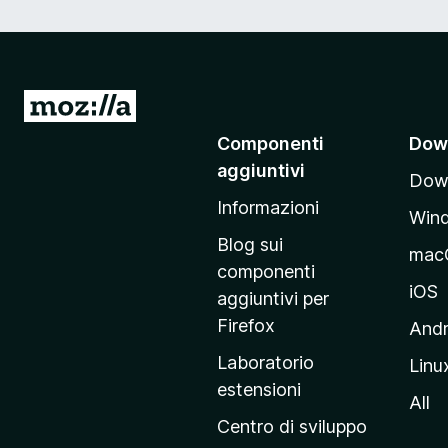
V
a
Componenti
Dow
i
aggiuntivi
Down
a
Informazioni
l
Win
l
Blog sui
mac
a
componenti
p
iOS
aggiuntivi per
a
Firefox
Andr
g
Laboratorio
Linu
i
estensioni
n
All
a
Centro di sviluppo