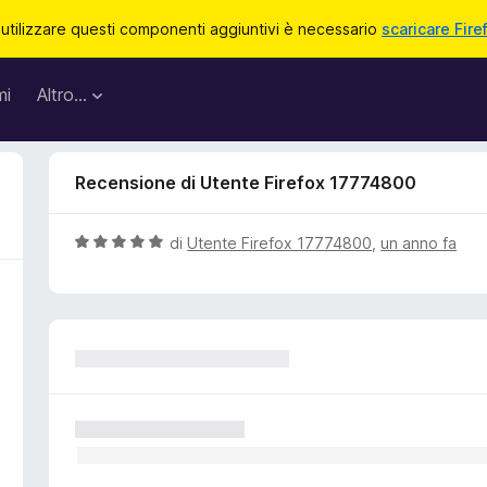
 utilizzare questi componenti aggiuntivi è necessario
scaricare Fire
mi
Altro…
Recensione di Utente Firefox 17774800
V
di
Utente Firefox 17774800
,
un anno fa
a
l
u
t
a
t
a
5
s
u