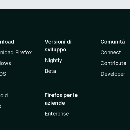
nload
Versioni di
Comunità
sviluppo
load Firefox
Connect
Nightly
dows
Contribute
Beta
OS
Developer
Firefox per le
oid
aziende
x
Enterprise