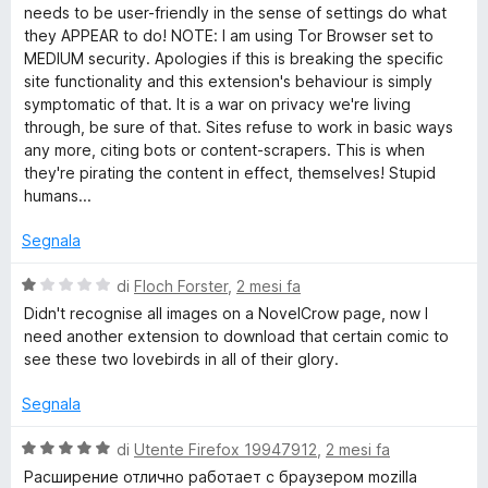
needs to be user-friendly in the sense of settings do what
m
they APPEAR to do! NOTE: I am using Tor Browser set to
MEDIUM security. Apologies if this is breaking the specific
a
site functionality and this extension's behaviour is simply
symptomatic of that. It is a war on privacy we're living
g
through, be sure of that. Sites refuse to work in basic ways
any more, citing bots or content-scrapers. This is when
e
they're pirating the content in effect, themselves! Stupid
humans...
s
Segnala
V
di
Floch Forster
,
2 mesi fa
a
Didn't recognise all images on a NovelCrow page, now I
l
need another extension to download that certain comic to
u
see these two lovebirds in all of their glory.
t
a
Segnala
t
a
V
di
Utente Firefox 19947912
,
2 mesi fa
1
a
Расширение отлично работает с браузером mozilla