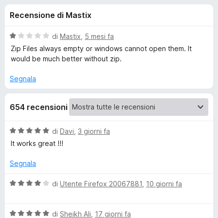
i
9
i
Recensione di Mastix
s
v
o
u
i
5
V
di
Mastix
,
5 mesi fa
p
n
a
Zip Files always empty or windows cannot open them. It
e
l
would be much better without zip.
u
r
i
t
F
Segnala
a
i
p
t
r
654 recensioni
a
e
e
1
f
s
V
di
Davi
,
3 giorni fa
o
u
r
a
It works great !!!
5
x
l
u
D
Segnala
t
a
V
di
Utente Firefox 20067881
,
10 giorni fa
o
t
a
a
l
w
5
V
u
di
Sheikh Ali
,
17 giorni fa