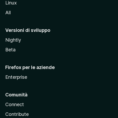
Linux
i
All
t
o
M
Versioni di sviluppo
o
Nightly
z
i
Beta
l
l
Firefox per le aziende
a
Enterprise
Comunità
Connect
Contribute