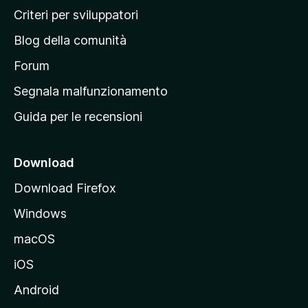
i
Criteri per sviluppatori
n
Blog della comunità
a
p
Forum
r
Segnala malfunzionamento
i
Guida per le recensioni
n
c
i
Download
p
Download Firefox
a
Windows
l
e
macOS
d
iOS
e
l
Android
s