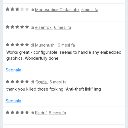
l
a
5
5
V
u
di
MonosodiumGlutamate
,
5 mesi fa
t
s
a
t
a
u
l
a
5
5
V
u
di
elsenfox
,
6 mesi fa
t
s
a
t
a
u
l
a
5
5
V
u
di
Munenushi
,
6 mesi fa
t
s
a
t
a
u
Works great - configurable, seems to handle any embedded
l
a
3
5
graphics. Wonderfully done
u
t
s
t
a
u
Segnala
a
5
5
t
s
V
di
你知道
,
6 mesi fa
a
u
a
thank you killed those fxxking “Anti-theft link” img
5
5
l
s
u
Segnala
u
t
5
a
V
di
Fladrif
,
6 mesi fa
t
a
a
l