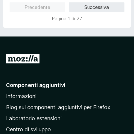
5
u
Precedente
Successiva
s
t
u
a
Pagina 1 di 27
5
t
a
5
s
u
5
V
a
i
a
Componenti aggiuntivi
l
Informazioni
l
a
Blog sui componenti aggiuntivi per Firefox
p
Laboratorio estensioni
a
Centro di sviluppo
g