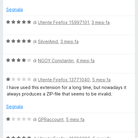
s
l
u
u
Segnala
5
t
a
V
di
Utente Firefox 15997101
,
3 mesi fa
t
a
a
l
5
V
u
di
SilverAmd
,
3 mesi fa
s
a
t
u
l
a
5
V
u
di
NGOY Constantin
,
4 mesi fa
t
a
t
a
l
a
5
V
u
di
Utente Firefox 13771040
,
5 mesi fa
t
s
a
t
a
u
I have used this extension for a long time, but nowadays it
l
a
5
5
always produces a ZIP-file that seems to be invalid.
u
t
s
t
a
u
Segnala
a
4
5
t
s
V
di
GPRaccount
,
5 mesi fa
a
u
a
1
5
l
s