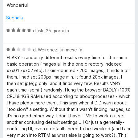
s
a
t
Wonderful
n
u
l
a
5
u
t
Segnala
t
a
l
a
4
V
di
isk
,
25 giorni fa
t
s
a
o
a
u
l
5
5
V
u
di
Weirdnez
,
un mese fa
a
s
a
t
FLAKY - randomly different results every time for the same
u
l
a
basic operation (images all in the one directory indexed
5
d
u
t
xxx01 xxx02 etc). I skim-counted ~200 images, it finds 5 of
t
a
them. I had set 200px image min. It found 20px images. I
a
5
A
then set jp(e)g only, and it finds very few. Results VARY
t
s
each time (semi-) randomly. Hung the browser BADLY (100%
a
u
CPU & 1GB RAM used according to about:processes - which
l
2
5
I have plenty more than). This was when it DID warn about
s
"too slow" a setting. Without that it wasn't finding images, so
l
u
it's no good either way. I don't have TIME to work out yet
5
another confusing default settings UI! Or just a generally-
I
confusing UI, even if defaults need to be tweaked (and I am
very much into RTFM as what else is going to work?). This