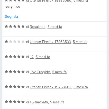
V
u
di
Utente Firefox 18386080
,
5 mesi fa
u
a
t
very nice
5
l
a
u
t
Segnala
t
a
a
1
V
di
Rosalinda
,
5 mesi fa
t
s
a
a
u
l
5
5
V
u
di
Utente Firefox 17368533
,
5 mesi fa
s
a
t
u
l
a
5
V
u
di
12
,
5 mesi fa
t
a
t
a
l
a
5
V
u
di
Joy Cuspide
,
5 mesi fa
t
s
a
t
a
u
l
a
1
5
V
u
di
Utente Firefox 19768603
,
5 mesi fa
t
s
a
t
a
u
l
a
5
5
V
u
di
swamynath
,
5 mesi fa
t
s
a
t
a
u