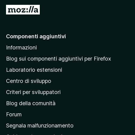
5
V
a
i
a
Componenti aggiuntivi
l
Informazioni
l
a
Blog sui componenti aggiuntivi per Firefox
p
Laboratorio estensioni
a
Centro di sviluppo
g
i
Criteri per sviluppatori
n
Blog della comunità
a
p
Forum
r
Segnala malfunzionamento
i