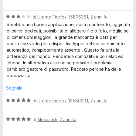
a
d
t
a
u
l
a
5
5
V
u
di
Utente Firefox 15896351
,
2 anni fa
t
s
e
a
t
a
u
Sarebbe una buona applicazione, costo contenuto, aggiunta
l
a
5
5
di campi dedicati, possibilità di allegare file o foto, meglio se
s
u
t
s
di dimensioni maggiori, la grande mancanza è data per
t
a
u
quello che vedo per i dispositivi Apple del completamento
－
a
5
5
automatico, completamente assente . Questo fa tutta la
t
s
differenza del mondo. Rendetela compatibile con Mac ed
a
u
S
Iphone. In alternativa alla fine se persiste il problema
3
5
cambierò gestore di password. Peccato perchè ha delle
s
potenzialità.
a
u
5
Segnala
f
V
di
Utente Firefox 13580901
,
2 anni fa
e
a
l
V
u
di
Aleksandr
,
2 anni fa
a
t
l
a