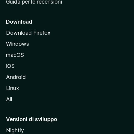
Guida per le recensioni
n
c
i
Download
p
Download Firefox
a
Windows
l
e
macOS
d
iOS
e
l
Android
s
Linux
i
All
t
o
M
Versioni di sviluppo
o
Nightly
z