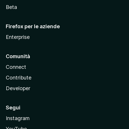
i
Beta
l
l
Firefox per le aziende
a
Enterprise
Comunità
Connect
Contribute
Developer
Segui
Instagram
YouTube