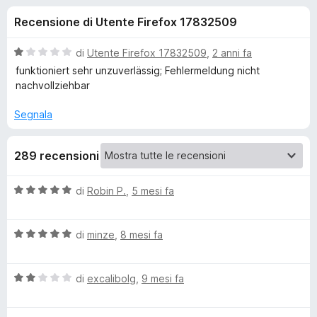
i
4
i
Recensione di Utente Firefox 17832509
s
v
o
u
i
5
V
di
Utente Firefox 17832509
,
2 anni fa
p
n
a
funktioniert sehr unzuverlässig; Fehlermeldung nicht
e
l
nachvollziehbar
u
r
i
t
F
Segnala
a
i
p
t
r
289 recensioni
a
e
e
1
f
s
V
di
Robin P.
,
5 mesi fa
o
u
r
a
5
x
l
V
u
di
minze
,
8 mesi fa
P
a
t
l
a
a
V
u
di
excalibolg
,
9 mesi fa
t
a
t
a
s
l
a
5