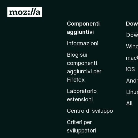
V
a
Componenti
Dow
i
aggiuntivi
Down
a
Informazioni
l
Win
l
Blog sui
mac
a
componenti
p
iOS
aggiuntivi per
a
Firefox
Andr
g
Laboratorio
Linu
i
estensioni
n
All
a
Centro di sviluppo
p
Criteri per
r
sviluppatori
i