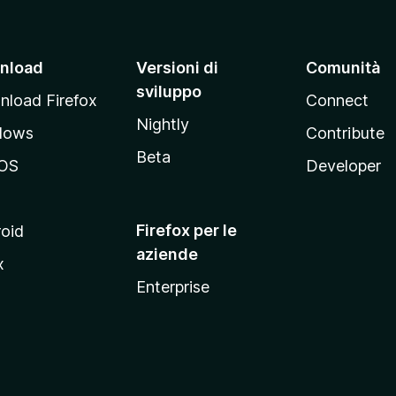
nload
Versioni di
Comunità
sviluppo
load Firefox
Connect
Nightly
dows
Contribute
Beta
OS
Developer
Firefox per le
oid
aziende
x
Enterprise