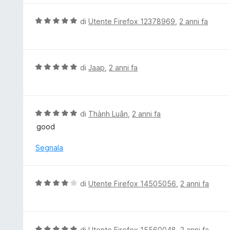
a
u
5
t
V
di
Utente Firefox 12378969
,
2 anni fa
s
a
a
u
t
l
5
a
u
5
t
V
di
Jaap
,
2 anni fa
s
a
a
u
t
l
5
a
u
5
t
V
di
Thành Luân
,
2 anni fa
s
a
a
good
u
t
l
5
a
u
Segnala
5
t
s
a
u
t
V
di
Utente Firefox 14505056
,
2 anni fa
5
a
a
5
l
s
u
u
t
V
di
Utente Firefox 15560048
,
2 anni fa