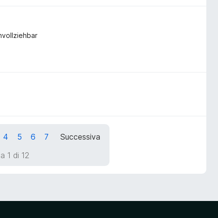
hvollziehbar
4
5
6
7
Successiva
a 1 di 12