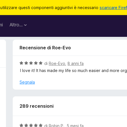
 utilizzare questi componenti aggiuntivi è necessario
scaricare Fire
mi
Altro…
Recensione di Roe-Evo
V
di
Roe-Evo
,
8 anni fa
a
I love it! It has made my life so much easier and more or
l
u
Segnala
t
a
t
a
289 recensioni
5
s
u
V
di
Robin P.
,
5 mesi fa