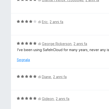
5
a
a
t
l
a
u
4
t
V
di
Eric
,
2 anni fa
s
a
a
u
t
l
5
a
u
5
t
V
di
George Rickerson
,
2 anni fa
s
a
a
I've been using SafeInCloud for many years, never any i
u
t
l
5
a
u
Segnala
4
t
s
a
u
t
V
di
Diane
,
2 anni fa
5
a
a
5
l
s
u
u
t
V
di
Gideon
,
2 anni fa
5
a
a
t
l