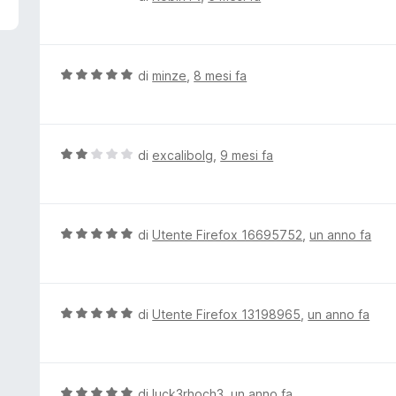
5
a
l
u
t
V
di
minze
,
8 mesi fa
a
a
t
l
a
u
5
t
V
di
excalibolg
,
9 mesi fa
s
a
a
u
t
l
5
a
u
5
t
V
di
Utente Firefox 16695752
,
un anno fa
s
a
a
u
t
l
5
a
u
2
t
V
di
Utente Firefox 13198965
,
un anno fa
s
a
a
u
t
l
5
a
u
5
t
V
di
luck3rhoch3
,
un anno fa