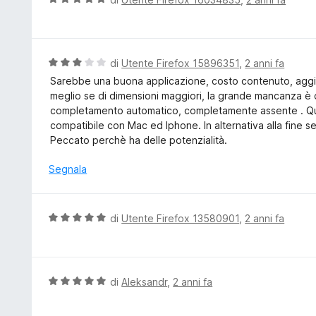
s
a
a
u
t
l
5
a
u
5
t
V
di
Utente Firefox 15896351
,
2 anni fa
s
a
a
Sarebbe una buona applicazione, costo contenuto, aggiunta
u
t
l
meglio se di dimensioni maggiori, la grande mancanza è d
5
a
u
completamento automatico, completamente assente . Que
5
t
compatibile con Mac ed Iphone. In alternativa alla fine 
s
a
Peccato perchè ha delle potenzialità.
u
t
5
a
Segnala
3
s
u
V
di
Utente Firefox 13580901
,
2 anni fa
5
a
l
u
t
V
di
Aleksandr
,
2 anni fa
a
a
t
l