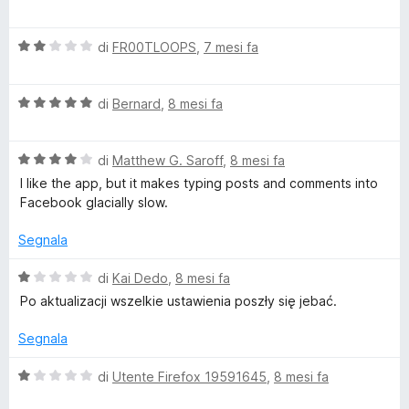
u
a
t
5
l
a
V
u
di
FR00TLOOPS
,
7 mesi fa
t
a
t
a
l
a
5
V
u
di
Bernard
,
8 mesi fa
t
s
a
t
a
u
l
a
5
5
V
u
di
Matthew G. Saroff
,
8 mesi fa
t
s
a
t
a
u
I like the app, but it makes typing posts and comments into
l
a
2
5
Facebook glacially slow.
u
t
s
t
a
u
Segnala
a
5
5
t
s
V
di
Kai Dedo
,
8 mesi fa
a
u
a
Po aktualizacji wszelkie ustawienia poszły się jebać.
4
5
l
s
u
Segnala
u
t
5
a
V
di
Utente Firefox 19591645
,
8 mesi fa
t
a