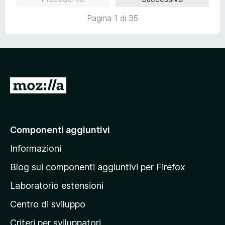
s
t
u
a
Pagina 1 di 35
5
t
a
1
s
u
5
V
a
i
a
Componenti aggiuntivi
l
Informazioni
l
a
Blog sui componenti aggiuntivi per Firefox
p
Laboratorio estensioni
a
Centro di sviluppo
g
i
Criteri per sviluppatori