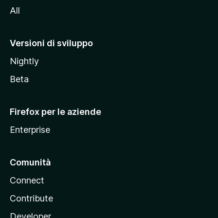
All
t
o
M
Versioni di sviluppo
o
Nightly
z
i
Beta
l
l
Firefox per le aziende
a
Enterprise
Comunità
Connect
Contribute
Developer