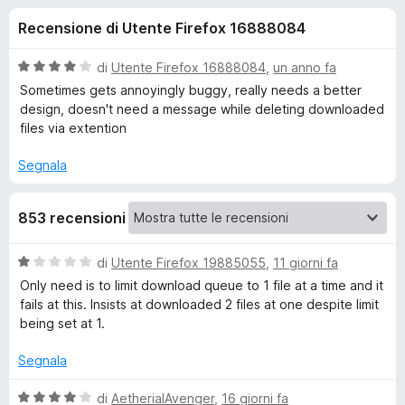
i
1
i
Recensione di Utente Firefox 16888084
s
v
o
u
i
5
V
di
Utente Firefox 16888084
,
un anno fa
p
n
a
Sometimes gets annoyingly buggy, really needs a better
e
l
design, doesn't need a message while deleting downloaded
u
r
files via extention
i
t
F
a
Segnala
i
p
t
r
a
e
e
853 recensioni
4
f
s
o
u
r
V
di
Utente Firefox 19885055
,
11 giorni fa
5
x
a
Only need is to limit download queue to 1 file at a time and it
l
D
fails at this. Insists at downloaded 2 files at one despite limit
u
being set at 1.
t
o
a
Segnala
t
w
a
V
di
AetherialAvenger
,
16 giorni fa