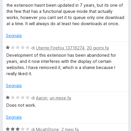
1
a
the extension hasnt been updated in 7 years, but its one of
n
s
l
the few that has a functional queue mode that actually
u
u
works, however you cant set it to queue only one download
5
t
l
at a time. It will always do at least two downloads at once.
a
t
Segnala
o
a
4
V
di
Utente Firefox 13716274
,
20 giorni fa
a
s
a
Development of this extension has been abandoned for
u
l
years, and it now interferes with the display of certain
d
5
u
websites. I have removed it, which is a shame because I
t
really liked it.
a
M
t
Segnala
a
a
1
V
di
Aaron
,
un mese fa
s
a
Does not work.
n
u
l
5
u
Segnala
a
t
a
V
di
MicahStone
,
2 mesi fa