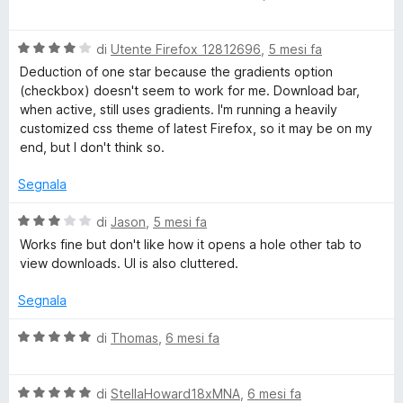
a
t
l
a
V
u
di
Utente Firefox 12812696
,
5 mesi fa
t
a
t
a
Deduction of one star because the gradients option
l
a
5
(checkbox) doesn't seem to work for me. Download bar,
u
t
s
when active, still uses gradients. I'm running a heavily
t
a
u
customized css theme of latest Firefox, so it may be on my
a
5
5
end, but I don't think so.
t
s
a
u
Segnala
4
5
s
V
di
Jason
,
5 mesi fa
u
a
Works fine but don't like how it opens a hole other tab to
5
l
view downloads. UI is also cluttered.
u
t
Segnala
a
t
V
di
Thomas
,
6 mesi fa
a
a
3
l
s
V
u
di
StellaHoward18xMNA
,
6 mesi fa