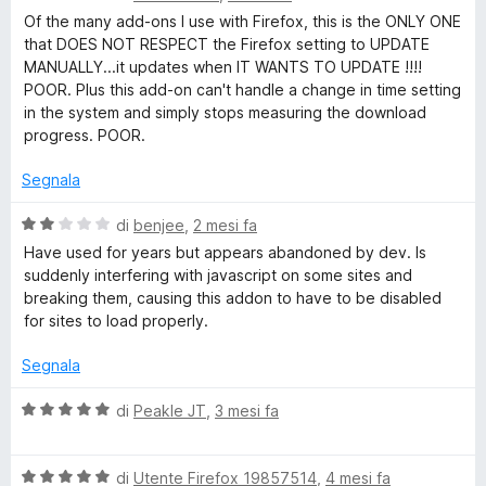
t
g
a
Of the many add-ons I use with Firefox, this is the ONLY ONE
a
l
that DOES NOT RESPECT the Firefox setting to UPDATE
1
u
MANUALLY...it updates when IT WANTS TO UPDATE !!!!
e
s
t
POOR. Plus this add-on can't handle a change in time setting
u
a
in the system and simply stops measuring the download
r
5
t
progress. POOR.
a
(
3
Segnala
s
u
S
V
di
benjee
,
2 mesi fa
5
a
Have used for years but appears abandoned by dev. Is
l
suddenly interfering with javascript on some sites and
3
u
breaking them, causing this addon to have to be disabled
t
for sites to load properly.
)
a
t
Segnala
a
2
V
di
Peakle JT
,
3 mesi fa
s
a
u
l
5
V
u
di
Utente Firefox 19857514
,
4 mesi fa