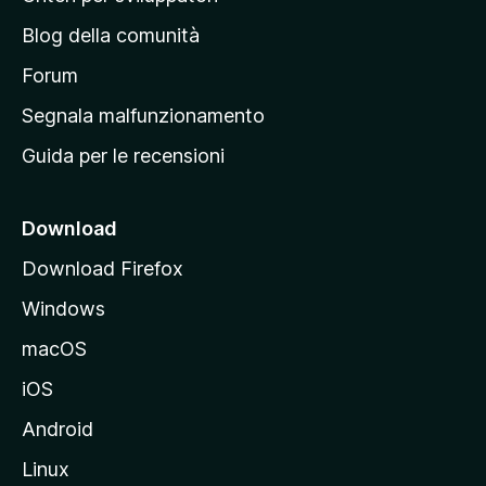
n
Blog della comunità
a
p
Forum
r
Segnala malfunzionamento
i
Guida per le recensioni
n
c
i
Download
p
Download Firefox
a
Windows
l
e
macOS
d
iOS
e
l
Android
s
Linux
i