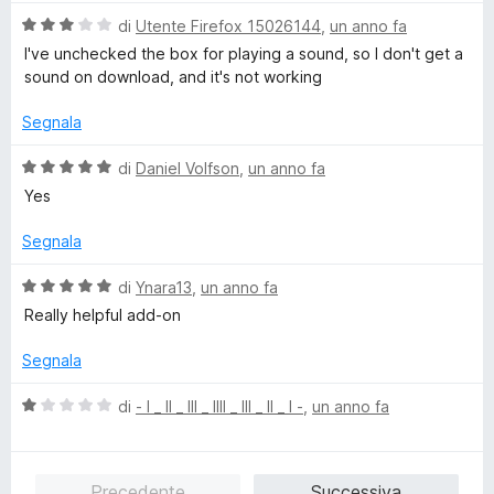
l
4
V
u
di
Utente Firefox 15026144
,
un anno fa
s
a
t
I've unchecked the box for playing a sound, so I don't get a
u
l
a
sound on download, and it's not working
5
u
t
t
a
Segnala
a
5
t
s
V
di
Daniel Volfson
,
un anno fa
a
u
a
Yes
3
5
l
s
u
Segnala
u
t
5
a
V
di
Ynara13
,
un anno fa
t
a
Really helpful add-on
a
l
5
u
Segnala
s
t
u
a
V
di
- l _ ll _ lll _ llll _ lll _ ll _ l -
,
un anno fa
5
t
a
a
l
5
u
Precedente
Successiva