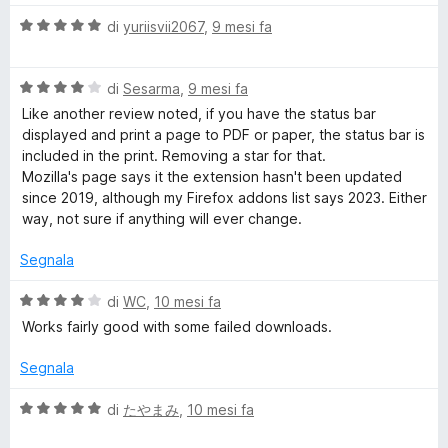
a
l
1
V
u
di
yuriisvii2067
,
9 mesi fa
s
a
t
u
l
a
5
V
u
di
Sesarma
,
9 mesi fa
t
a
t
a
Like another review noted, if you have the status bar
l
a
1
displayed and print a page to PDF or paper, the status bar is
u
t
s
included in the print. Removing a star for that.
t
a
u
Mozilla's page says it the extension hasn't been updated
a
5
5
since 2019, although my Firefox addons list says 2023. Either
t
s
way, not sure if anything will ever change.
a
u
4
5
Segnala
s
u
V
di
WC
,
10 mesi fa
5
a
Works fairly good with some failed downloads.
l
u
Segnala
t
a
V
di
たやまみ
,
10 mesi fa
t
a
a