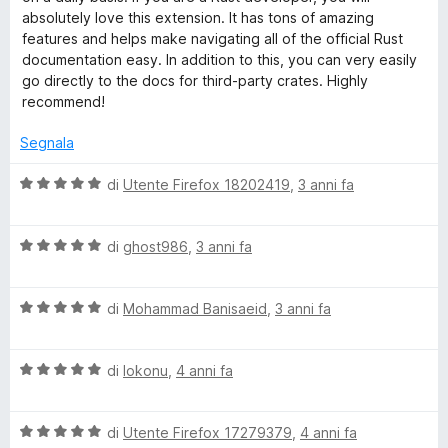
u
u
absolutely love this extension. It has tons of amazing
t
5
t
features and helps make navigating all of the official Rust
a
documentation easy. In addition to this, you can very easily
t
S
go directly to the docs for third-party crates. Highly
a
recommend!
5
e
s
Segnala
u
a
5
V
di
Utente Firefox 18202419
,
3 anni fa
a
r
l
V
u
di
ghost986
,
3 anni fa
a
t
c
l
a
V
u
di
Mohammad Banisaeid
,
3 anni fa
t
h
a
t
a
l
a
5
E
V
u
di
lokonu
,
4 anni fa
t
s
a
t
a
u
l
a
5
x
5
V
u
di
Utente Firefox 17279379
,
4 anni fa
t
s