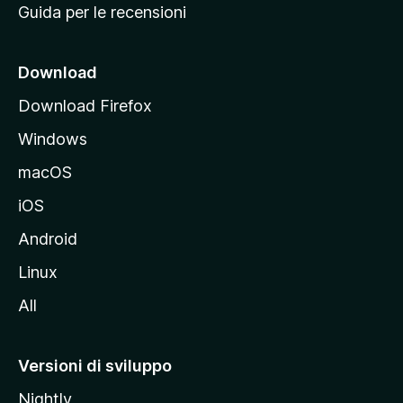
Guida per le recensioni
n
c
i
Download
p
Download Firefox
a
Windows
l
e
macOS
d
iOS
e
l
Android
s
Linux
i
All
t
o
M
Versioni di sviluppo
o
Nightly