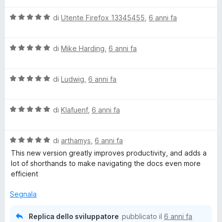
l
a
5
5
V
u
di
Utente Firefox 13345455
,
6 anni fa
t
s
a
t
a
u
l
a
5
5
V
u
di
Mike Harding
,
6 anni fa
t
s
a
t
a
u
l
a
5
5
V
u
di
Ludwig
,
6 anni fa
t
s
a
t
a
u
l
a
5
5
V
u
di
Klafuenf
,
6 anni fa
t
s
a
t
a
u
l
a
5
5
V
u
di
arthamys
,
6 anni fa
t
s
a
t
a
u
This new version greatly improves productivity, and adds a
l
a
5
5
lot of shorthands to make navigating the docs even more
u
t
s
efficient
t
a
u
a
5
5
Segnala
t
s
a
u
Replica dello sviluppatore
pubblicato il
6 anni fa