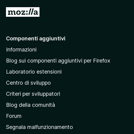
5
V
a
i
a
Componenti aggiuntivi
l
Informazioni
l
a
Blog sui componenti aggiuntivi per Firefox
p
Laboratorio estensioni
a
Centro di sviluppo
g
i
Criteri per sviluppatori
n
Blog della comunità
a
p
Forum
r
Segnala malfunzionamento
i