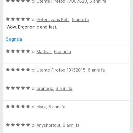
V
u
di
Utente Firefox 17007820
,
5 anni fa
a
t
l
a
V
u
di
Peter Lyons Kehl
,
5 anni fa
t
a
t
a
Wow. Ergonomic and fast.
l
a
5
u
t
s
Segnala
t
a
u
a
5
5
V
di
Mathias
,
6 anni fa
t
s
a
a
u
l
5
5
V
u
di
Utente Firefox 13152015
,
6 anni fa
s
a
t
u
l
a
5
V
u
di
brunoqc
,
6 anni fa
t
a
t
a
l
a
5
V
u
di
clark
,
6 anni fa
t
s
a
t
a
u
l
a
5
5
V
u
di
Anyshortcut
,
6 anni fa
t
s
a
t
a
u