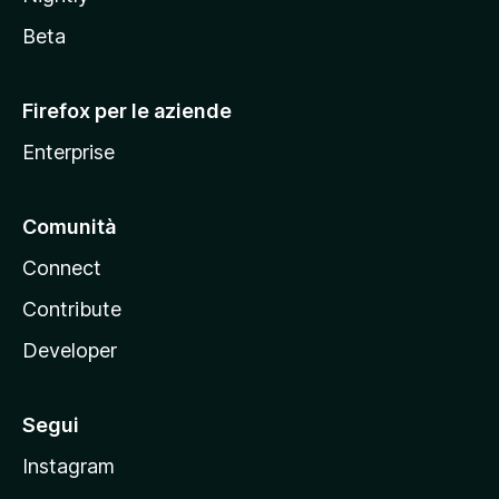
z
i
Beta
l
l
Firefox per le aziende
a
Enterprise
Comunità
Connect
Contribute
Developer
Segui
Instagram