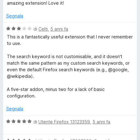
a
t
a
u
amazing extension! Love it!
t
l
a
5
5
u
t
s
Segnala
e
t
a
u
a
5
5
V
di
Celti
,
5 anni fa
t
n
s
a
This is a fantastically useful extension that I never remember
a
u
l
to use.
5
5
u
s
s
t
The search keyword is not customisable, and it doesn't
u
a
match the same pattern as my custom search keywords, or
i
5
t
even the default Firefox search keywords (e.g., @google,
a
@wikipedia).
o
3
s
A five-star addon, minus two for a lack of basic
u
n
configuration.
5
Segnala
V
di
Utente Firefox 13123359
,
5 anni fa
a
l