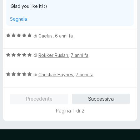
5
5
Glad you like it! :)
s
u
Segnala
5
V
di
Caelus
,
6 anni fa
a
l
V
u
di
Rokker Ruslan
,
7 anni fa
a
t
l
a
V
u
di
Christian Haynes
,
7 anni fa
t
a
t
a
l
a
5
u
t
s
Precedente
Successiva
t
a
u
a
5
5
Pagina 1 di 2
t
s
a
u
5
5
s
u