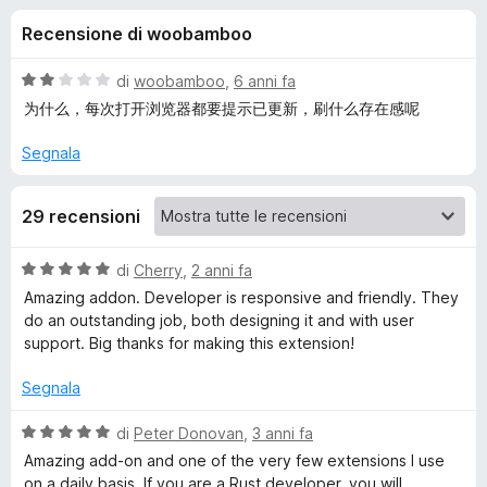
i
8
i
Recensione di woobamboo
s
v
o
u
i
5
V
di
woobamboo
,
6 anni fa
p
n
a
为什么，每次打开浏览器都要提示已更新，刷什么存在感呢
e
l
u
r
Segnala
i
t
F
a
i
p
29 recensioni
t
r
a
e
e
2
V
di
Cherry
,
2 anni fa
f
s
a
Amazing addon. Developer is responsive and friendly. They
o
u
r
l
do an outstanding job, both designing it and with user
5
x
u
support. Big thanks for making this extension!
t
R
a
Segnala
t
u
a
V
di
Peter Donovan
,
3 anni fa
5
a
Amazing add-on and one of the very few extensions I use
s
s
l
on a daily basis. If you are a Rust developer, you will