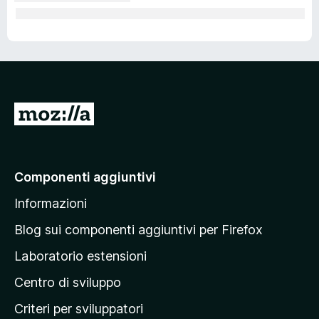
V
a
i
a
Componenti aggiuntivi
l
Informazioni
l
a
Blog sui componenti aggiuntivi per Firefox
p
Laboratorio estensioni
a
Centro di sviluppo
g
i
Criteri per sviluppatori