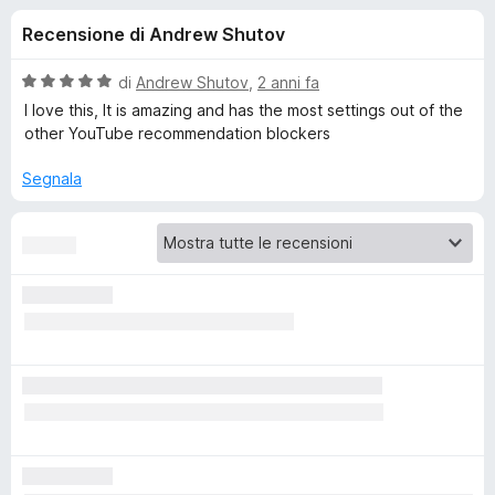
i
2
i
Recensione di Andrew Shutov
s
v
o
u
i
5
V
di
Andrew Shutov
,
2 anni fa
p
n
a
I love this, It is amazing and has the most settings out of the
e
l
other YouTube recommendation blockers
u
r
i
t
F
Segnala
a
i
p
t
r
a
e
e
5
f
s
o
u
r
5
x
R
Y
S