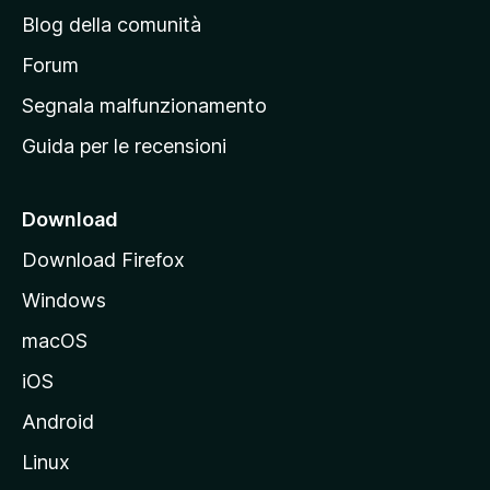
n
Blog della comunità
a
p
Forum
r
Segnala malfunzionamento
i
Guida per le recensioni
n
c
i
Download
p
Download Firefox
a
Windows
l
e
macOS
d
iOS
e
l
Android
s
Linux
i