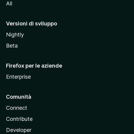
All
t
o
M
Versioni di sviluppo
o
Nightly
z
i
Beta
l
l
Firefox per le aziende
a
Enterprise
Comunità
Connect
Contribute
Developer