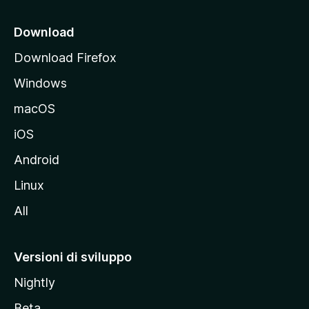
c
i
Download
p
Download Firefox
a
Windows
l
e
macOS
d
iOS
e
l
Android
s
Linux
i
All
t
o
M
Versioni di sviluppo
o
Nightly
z
i
Beta