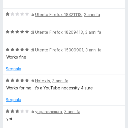
a
a
1
l
s
V
u
di
Utente Firefox 18321118
,
2 anni fa
u
a
t
5
l
a
V
u
di
Utente Firefox 18209413
,
3 anni fa
t
a
t
a
l
a
1
V
u
di
Utente Firefox 15009901
,
3 anni fa
t
s
a
t
a
u
Works fine
l
a
1
5
u
t
s
Segnala
t
a
u
a
5
5
V
di
Hxtexts
,
3 anni fa
t
s
a
Works for me! It's a YouTube necessity 4 sure
a
u
l
5
5
u
Segnala
s
t
u
a
V
di
yuganishimura
,
3 anni fa
5
t
a
yoi
a
l