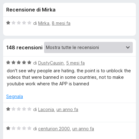
i
1
i
Recensione di Mirka
s
v
o
u
i
5
V
di
Mirka
,
8 mesi fa
p
n
a
e
l
u
r
i
148 recensioni
t
F
a
i
p
t
V
di
DustyCausin
,
5 mesi fa
r
a
a
don't see why people are hating. the point is to unblock the
e
e
1
l
videos that were banned in some countries, not to make
f
s
u
youtube work where the APP is banned
o
u
t
r
5
x
a
Segnala
t
P
a
V
di
Laconia
,
un anno fa
5
a
r
s
l
u
V
u
di
centurion 2000
,
un anno fa
o
5
a
t