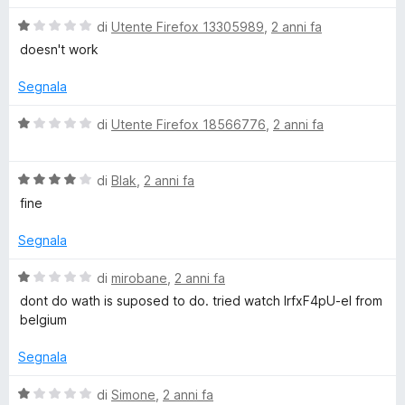
b
t
a
u
a
1
5
V
di
Utente Firefox 13305989
,
2 anni fa
e
t
s
a
doesn't work
a
u
l
1
5
u
Segnala
s
t
u
a
V
di
Utente Firefox 18566776
,
2 anni fa
5
t
a
a
l
1
V
u
di
Blak
,
2 anni fa
s
a
t
fine
u
l
a
5
u
t
Segnala
t
a
a
1
V
di
mirobane
,
2 anni fa
t
s
a
dont do wath is suposed to do. tried watch lrfxF4pU-eI from
a
u
l
belgium
4
5
u
s
t
Segnala
u
a
5
t
V
di
Simone
,
2 anni fa