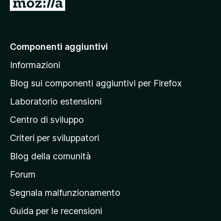
V
a
i
a
Componenti aggiuntivi
l
Informazioni
l
a
Blog sui componenti aggiuntivi per Firefox
p
Laboratorio estensioni
a
Centro di sviluppo
g
i
Criteri per sviluppatori
n
Blog della comunità
a
p
Forum
r
Segnala malfunzionamento
i
Guida per le recensioni
n