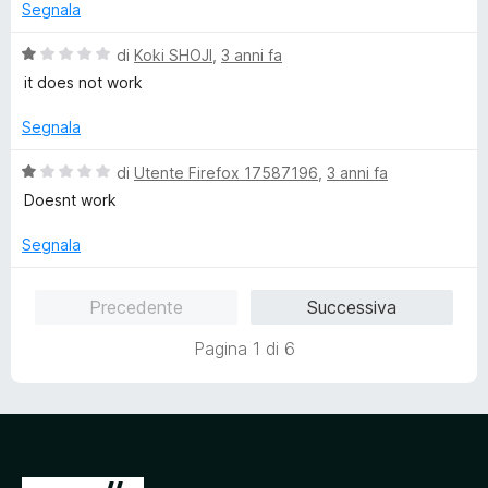
5
u
Segnala
s
t
u
a
V
di
Koki SHOJI
,
3 anni fa
5
t
a
it does not work
a
l
3
u
Segnala
s
t
u
a
V
di
Utente Firefox 17587196
,
3 anni fa
5
t
a
Doesnt work
a
l
1
u
Segnala
s
t
u
a
Precedente
Successiva
5
t
a
Pagina 1 di 6
1
s
u
5