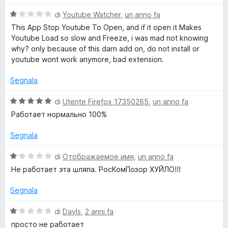
l
a
V
u
di
Youtube Watcher
,
un anno fa
t
x
a
t
a
This App Stop Youtube To Open, and if it open it Makes
l
a
1
Youtube Load so slow and Freeze, i was mad not knowing
T
u
t
s
why? only because of this darn add on, do not install or
t
a
u
youtube wont work anymore, bad extension.
u
a
1
5
t
s
Segnala
b
a
u
1
5
V
di
Utente Firefox 17350265
,
un anno fa
s
a
e
Работает нормально 100%
u
l
5
u
Segnala
-
t
a
V
di
Отображаемое имя
,
un anno fa
U
t
a
Не работает эта шляпа. РосКомПозор ХУЙЛО!!!
a
l
n
5
u
Segnala
s
t
u
a
b
V
di
Dayls
,
2 anni fa
5
t
a
просто не работает