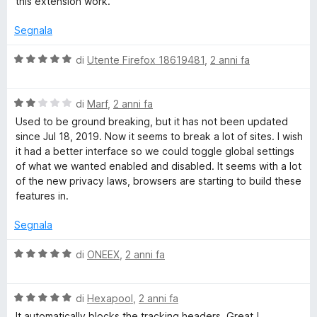
this extension work.
a
u
5
5
Segnala
s
u
V
di
Utente Firefox 18619481
,
2 anni fa
5
a
l
V
u
di
Marf
,
2 anni fa
a
t
Used to be ground breaking, but it has not been updated
l
a
since Jul 18, 2019. Now it seems to break a lot of sites. I wish
u
t
it had a better interface so we could toggle global settings
t
a
of what we wanted enabled and disabled. It seems with a lot
a
5
of the new privacy laws, browsers are starting to build these
t
s
features in.
a
u
2
5
Segnala
s
u
V
di
ONEEX
,
2 anni fa
5
a
l
V
u
di
Hexapool
,
2 anni fa
a
t
It automatically blocks the tracking headers. Great !