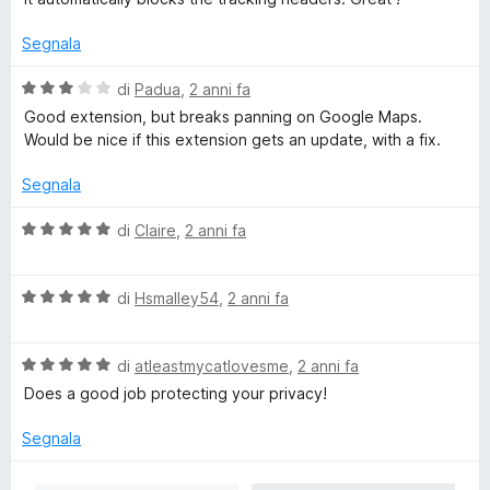
l
a
u
t
Segnala
t
a
a
5
V
di
Padua
,
2 anni fa
t
s
a
Good extension, but breaks panning on Google Maps.
a
u
l
Would be nice if this extension gets an update, with a fix.
5
5
u
s
t
Segnala
u
a
5
t
V
di
Claire
,
2 anni fa
a
a
3
l
s
V
u
di
Hsmalley54
,
2 anni fa
u
a
t
5
l
a
V
u
di
atleastmycatlovesme
,
2 anni fa
t
a
t
a
Does a good job protecting your privacy!
l
a
5
u
t
s
Segnala
t
a
u
a
5
5