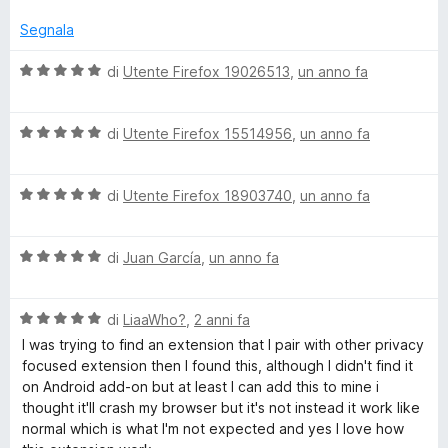
s
t
u
a
Segnala
5
t
a
V
di
Utente Firefox 19026513
,
un anno fa
3
a
s
l
u
V
u
di
Utente Firefox 15514956
,
un anno fa
5
a
t
l
a
V
u
di
Utente Firefox 18903740
,
un anno fa
t
a
t
a
l
a
5
V
u
di
Juan García
,
un anno fa
t
s
a
t
a
u
l
a
5
5
V
u
di
LiaaWho?
,
2 anni fa
t
s
a
t
a
u
I was trying to find an extension that I pair with other privacy
l
a
5
5
focused extension then I found this, although I didn't find it
u
t
s
on Android add-on but at least I can add this to mine i
t
a
u
thought it'll crash my browser but it's not instead it work like
a
5
5
normal which is what I'm not expected and yes I love how
t
s