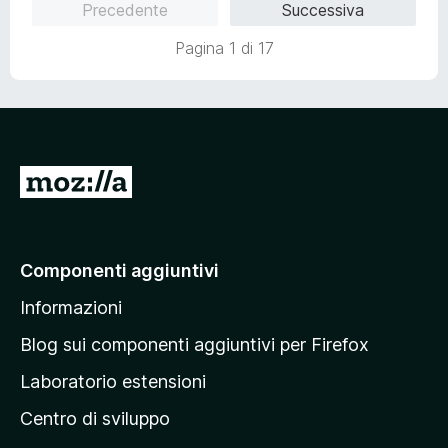
Precedente
Successiva
t
s
a
u
Pagina 1 di 17
5
5
s
u
5
V
a
i
a
Componenti aggiuntivi
l
Informazioni
l
a
Blog sui componenti aggiuntivi per Firefox
p
Laboratorio estensioni
a
Centro di sviluppo
g