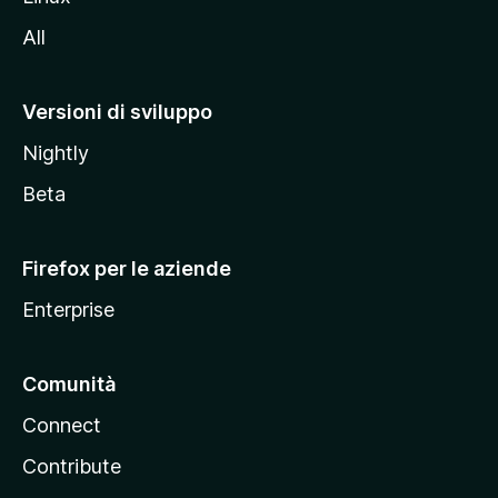
i
All
t
o
M
Versioni di sviluppo
o
Nightly
z
i
Beta
l
l
Firefox per le aziende
a
Enterprise
Comunità
Connect
Contribute