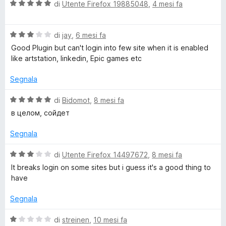
V
u
di
Utente Firefox 19885048
,
4 mesi fa
t
s
a
t
a
v
u
l
a
5
5
V
u
di
jay
,
6 mesi fa
t
s
a
a
t
a
u
Good Plugin but can't login into few site when it is enabled
l
a
5
5
like artstation, linkedin, Epic games etc
c
u
t
s
t
a
u
Segnala
a
y
5
5
t
s
V
di
Bidomot
,
8 mesi fa
a
u
a
P
в целом, сойдет
3
5
l
s
u
Segnala
o
u
t
5
a
V
di
Utente Firefox 14497672
,
8 mesi fa
s
t
a
It breaks login on some sites but i guess it's a good thing to
a
l
have
5
s
u
s
t
Segnala
u
a
u
5
t
V
di
streinen
,
10 mesi fa