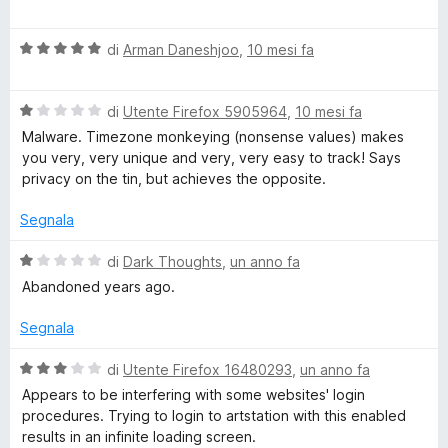
a
a
m
3
l
s
V
u
di
Arman Daneshjoo
,
10 mesi fa
u
a
t
5
l
a
V
u
di
Utente Firefox 5905964
,
10 mesi fa
t
a
t
a
Malware. Timezone monkeying (nonsense values) makes
l
a
1
you very, very unique and very, very easy to track! Says
u
t
s
privacy on the tin, but achieves the opposite.
t
a
u
a
5
5
Segnala
t
s
a
u
V
di
Dark Thoughts
,
un anno fa
1
5
a
Abandoned years ago.
s
l
u
u
Segnala
5
t
a
V
di
Utente Firefox 16480293
,
un anno fa
t
a
Appears to be interfering with some websites' login
a
l
procedures. Trying to login to artstation with this enabled
1
u
results in an infinite loading screen.