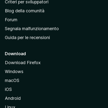
i
Criteri per sviluppatori
n
Blog della comunità
a
p
Forum
r
Segnala malfunzionamento
i
Guida per le recensioni
n
c
i
Download
p
Download Firefox
a
Windows
l
e
macOS
d
iOS
e
l
Android
s
Linux