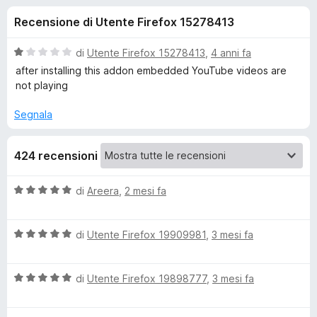
i
4
i
Recensione di Utente Firefox 15278413
s
v
o
u
i
5
V
di
Utente Firefox 15278413
,
4 anni fa
p
n
a
after installing this addon embedded YouTube videos are
e
l
not playing
u
r
i
t
F
Segnala
a
i
p
t
r
424 recensioni
a
e
e
1
f
s
V
di
Areera
,
2 mesi fa
o
u
r
a
5
x
l
V
u
di
Utente Firefox 19909981
,
3 mesi fa
P
a
t
l
a
r
V
u
di
Utente Firefox 19898777
,
3 mesi fa
t
a
t
a
i
l
a
5