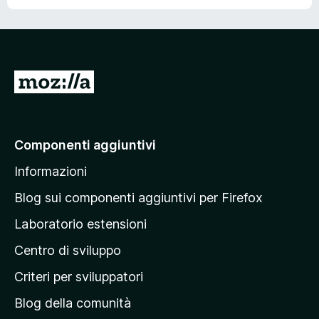
s
u
5
V
a
i
a
Componenti aggiuntivi
l
Informazioni
l
a
Blog sui componenti aggiuntivi per Firefox
p
Laboratorio estensioni
a
Centro di sviluppo
g
i
Criteri per sviluppatori
n
Blog della comunità
a