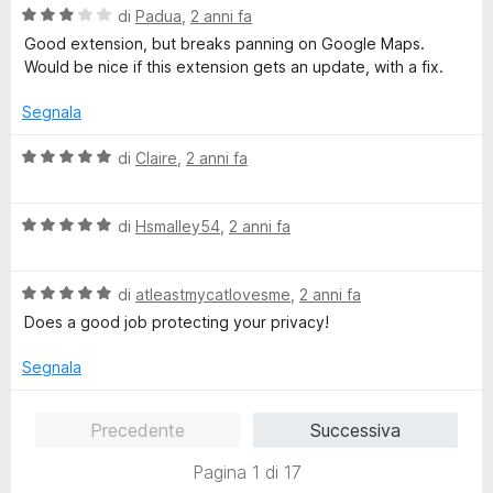
a
5
V
di
Padua
,
2 anni fa
t
s
a
Good extension, but breaks panning on Google Maps.
a
u
l
Would be nice if this extension gets an update, with a fix.
5
5
u
s
t
Segnala
u
a
5
t
V
di
Claire
,
2 anni fa
a
a
3
l
s
V
u
di
Hsmalley54
,
2 anni fa
u
a
t
5
l
a
V
u
di
atleastmycatlovesme
,
2 anni fa
t
a
t
a
Does a good job protecting your privacy!
l
a
5
u
t
s
Segnala
t
a
u
a
5
5
Precedente
Successiva
t
s
a
u
Pagina 1 di 17
5
5