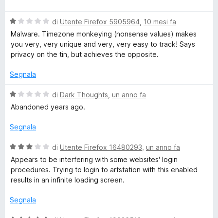
u
a
t
m
5
l
a
V
u
di
Utente Firefox 5905964
,
10 mesi fa
t
a
t
a
Malware. Timezone monkeying (nonsense values) makes
l
a
1
you very, very unique and very, very easy to track! Says
u
t
s
privacy on the tin, but achieves the opposite.
t
a
u
a
5
5
Segnala
t
s
a
u
V
di
Dark Thoughts
,
un anno fa
1
5
a
Abandoned years ago.
s
l
u
u
Segnala
5
t
a
V
di
Utente Firefox 16480293
,
un anno fa
t
a
Appears to be interfering with some websites' login
a
l
procedures. Trying to login to artstation with this enabled
1
u
results in an infinite loading screen.
s
t
u
a
Segnala
5
t