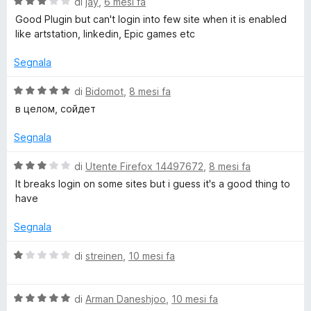
V
u
di
jay
,
6 mesi fa
t
s
a
t
a
u
Good Plugin but can't login into few site when it is enabled
v
l
a
5
5
like artstation, linkedin, Epic games etc
u
t
s
a
t
a
u
Segnala
a
5
5
c
t
s
V
di
Bidomot
,
8 mesi fa
a
u
a
в целом, сойдет
3
5
l
y
s
u
Segnala
u
t
P
5
a
V
di
Utente Firefox 14497672
,
8 mesi fa
t
a
It breaks login on some sites but i guess it's a good thing to
o
a
l
have
5
u
s
s
t
Segnala
u
a
5
t
s
V
di
streinen
,
10 mesi fa
a
a
3
l
u
s
V
u
di
Arman Daneshjoo
,
10 mesi fa