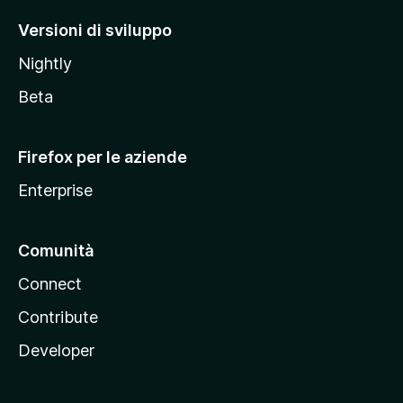
M
Versioni di sviluppo
o
Nightly
z
i
Beta
l
l
Firefox per le aziende
a
Enterprise
Comunità
Connect
Contribute
Developer