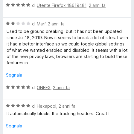
u
V
di
Utente Firefox 18619481
,
2 anni fa
5
a
l
V
u
di
Marf
,
2 anni fa
a
t
Used to be ground breaking, but it has not been updated
l
a
since Jul 18, 2019. Now it seems to break a lot of sites. I wish
u
t
it had a better interface so we could toggle global settings
t
a
of what we wanted enabled and disabled. It seems with a lot
a
5
of the new privacy laws, browsers are starting to build these
t
s
features in.
a
u
2
5
Segnala
s
u
V
di
ONEEX
,
2 anni fa
5
a
l
V
u
di
Hexapool
,
2 anni fa
a
t
It automatically blocks the tracking headers. Great !
l
a
u
t
Segnala
t
a