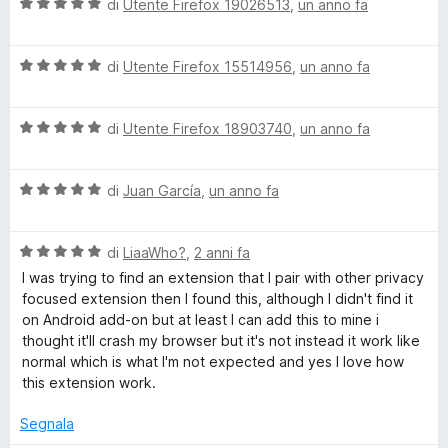
a
V
di
Utente Firefox 19026513
,
un anno fa
3
a
s
l
u
V
u
di
Utente Firefox 15514956
,
un anno fa
5
a
t
l
a
V
u
di
Utente Firefox 18903740
,
un anno fa
t
a
t
a
l
a
5
V
u
di
Juan García
,
un anno fa
t
s
a
t
a
u
l
a
5
5
V
u
di
LiaaWho?
,
2 anni fa
t
s
a
t
a
u
I was trying to find an extension that I pair with other privacy
l
a
5
5
focused extension then I found this, although I didn't find it
u
t
s
on Android add-on but at least I can add this to mine i
t
a
u
thought it'll crash my browser but it's not instead it work like
a
5
5
normal which is what I'm not expected and yes I love how
t
s
this extension work.
a
u
5
5
Segnala
s