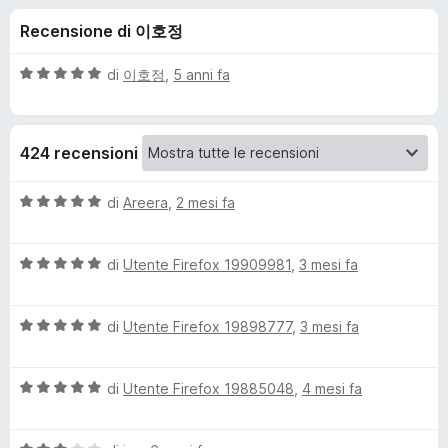
i
4
i
Recensione di 이호정
s
v
o
u
i
5
V
di
이호정
,
5 anni fa
p
n
a
e
l
u
r
i
424 recensioni
t
F
a
i
p
t
V
di
Areera
,
2 mesi fa
r
a
a
e
e
5
l
f
s
V
u
di
Utente Firefox 19909981
,
3 mesi fa
o
u
a
t
r
5
x
l
a
V
u
di
Utente Firefox 19898777
,
3 mesi fa
t
P
a
t
a
l
a
5
r
V
u
di
Utente Firefox 19885048
,
4 mesi fa
t
s
a
t
a
u
l
i
a
5
5