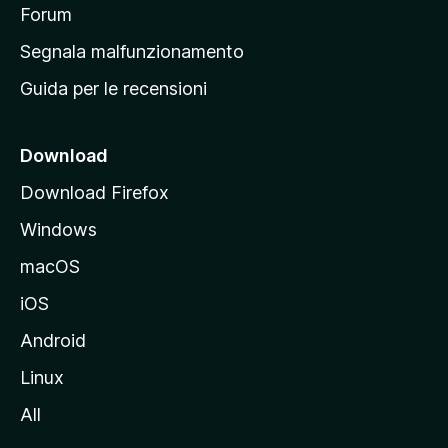
p
Forum
r
Segnala malfunzionamento
i
Guida per le recensioni
n
c
i
Download
p
Download Firefox
a
Windows
l
e
macOS
d
iOS
e
l
Android
s
Linux
i
All
t
o