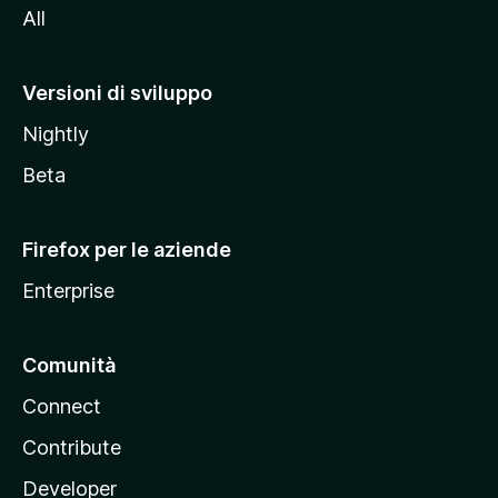
All
t
o
M
Versioni di sviluppo
o
Nightly
z
i
Beta
l
l
Firefox per le aziende
a
Enterprise
Comunità
Connect
Contribute
Developer