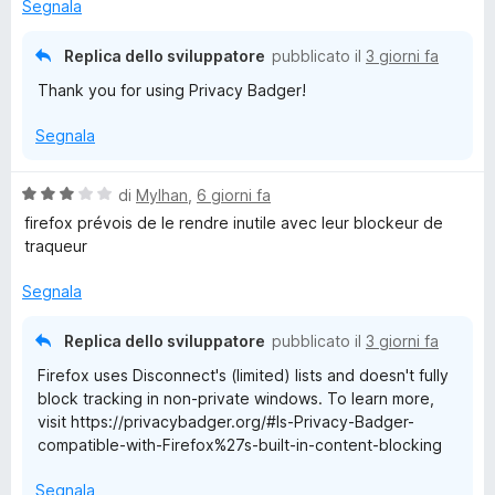
s
Segnala
r
u
5
Replica dello sviluppatore
pubblicato il
3 giorni fa
Thank you for using Privacy Badger!
Segnala
V
di
Mylhan
,
6 giorni fa
a
firefox prévois de le rendre inutile avec leur blockeur de
l
traqueur
u
t
Segnala
a
t
Replica dello sviluppatore
pubblicato il
3 giorni fa
a
Firefox uses Disconnect's (limited) lists and doesn't fully
3
block tracking in non-private windows. To learn more,
s
visit https://privacybadger.org/#Is-Privacy-Badger-
u
compatible-with-Firefox%27s-built-in-content-blocking
5
Segnala