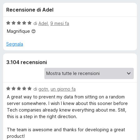
i
8
i
Recensione di Adel
s
v
o
u
i
5
V
di
Adel
,
9 mesi fa
p
n
a
Magnifique 😍
e
l
u
r
Segnala
i
t
F
a
i
p
3.104 recensioni
t
r
a
e
e
5
f
s
o
u
V
di
gotn
,
un giorno fa
r
5
a
x
A great way to prevent my data from sitting on a random
l
server somewhere. I wish I knew about this sooner before
P
u
Tech companies already knew everything about me. Still,
t
this is a step in the right direction.
r
a
t
The team is awesome and thanks for developing a great
i
a
product!