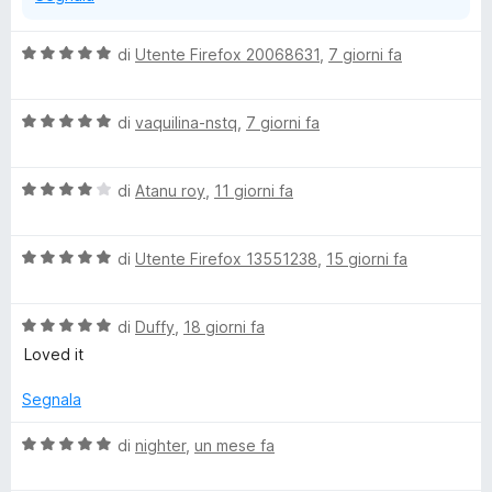
V
di
Utente Firefox 20068631
,
7 giorni fa
a
l
V
u
di
vaquilina-nstq
,
7 giorni fa
a
t
l
a
V
u
di
Atanu roy
,
11 giorni fa
t
a
t
a
l
a
5
V
u
di
Utente Firefox 13551238
,
15 giorni fa
t
s
a
t
a
u
l
a
5
5
V
u
di
Duffy
,
18 giorni fa
t
s
a
t
a
u
Loved it
l
a
4
5
u
t
s
Segnala
t
a
u
a
5
5
V
di
nighter
,
un mese fa
t
s
a
a
u
l