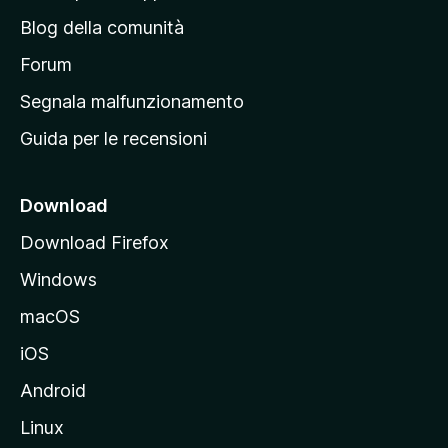
n
Blog della comunità
a
p
Forum
r
Segnala malfunzionamento
i
Guida per le recensioni
n
c
i
Download
p
Download Firefox
a
Windows
l
e
macOS
d
iOS
e
l
Android
s
Linux
i