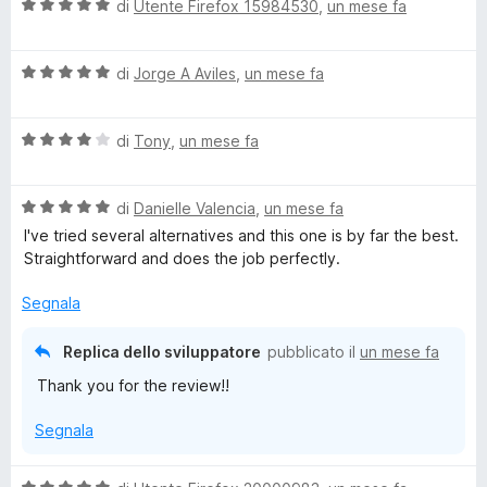
V
u
di
Utente Firefox 15984530
,
un mese fa
t
s
a
t
a
u
l
a
5
5
V
u
di
Jorge A Aviles
,
un mese fa
t
s
a
t
a
u
l
a
5
5
V
u
di
Tony
,
un mese fa
t
s
a
t
a
u
l
a
5
5
V
u
di
Danielle Valencia
,
un mese fa
t
s
a
t
a
u
I've tried several alternatives and this one is by far the best.
l
a
5
5
Straightforward and does the job perfectly.
u
t
s
t
a
u
Segnala
a
4
5
t
s
Replica dello sviluppatore
pubblicato il
un mese fa
a
u
Thank you for the review!!
5
5
s
Segnala
u
5