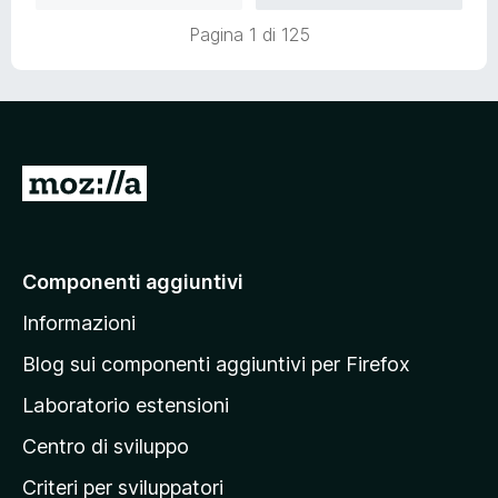
5
Pagina 1 di 125
V
a
i
a
Componenti aggiuntivi
l
Informazioni
l
a
Blog sui componenti aggiuntivi per Firefox
p
Laboratorio estensioni
a
Centro di sviluppo
g
i
Criteri per sviluppatori