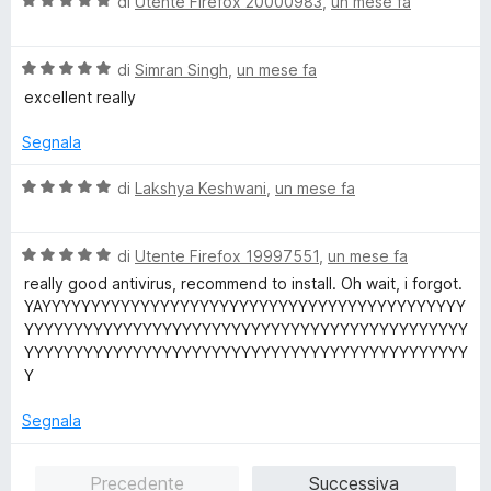
V
di
Utente Firefox 20000983
,
un mese fa
a
l
V
u
di
Simran Singh
,
un mese fa
a
t
excellent really
l
a
u
t
Segnala
t
a
a
5
V
di
Lakshya Keshwani
,
un mese fa
t
s
a
a
u
l
5
5
V
u
di
Utente Firefox 19997551
,
un mese fa
s
a
t
really good antivirus, recommend to install. Oh wait, i forgot.
u
l
a
YAYYYYYYYYYYYYYYYYYYYYYYYYYYYYYYYYYYYYYYYYYYY
5
u
t
YYYYYYYYYYYYYYYYYYYYYYYYYYYYYYYYYYYYYYYYYYYYY
t
a
YYYYYYYYYYYYYYYYYYYYYYYYYYYYYYYYYYYYYYYYYYYYY
a
5
Y
t
s
a
u
Segnala
5
5
s
Precedente
Successiva
u