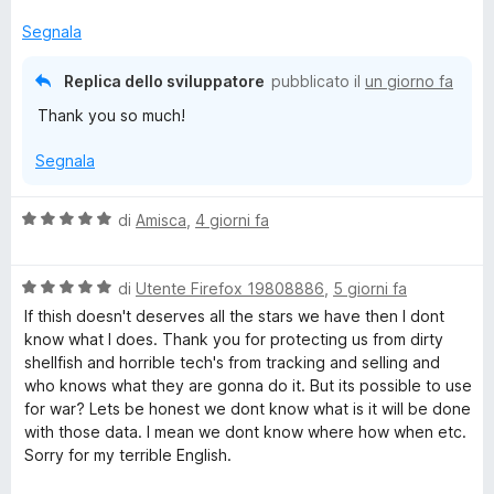
5
s
Segnala
v
u
5
Replica dello sviluppatore
pubblicato il
un giorno fa
a
Thank you so much!
c
Segnala
y
V
di
Amisca
,
4 giorni fa
a
B
l
V
u
di
Utente Firefox 19808886
,
5 giorni fa
a
a
t
If thish doesn't deserves all the stars we have then I dont
l
a
know what I does. Thank you for protecting us from dirty
d
u
t
shellfish and horrible tech's from tracking and selling and
t
a
who knows what they are gonna do it. But its possible to use
a
g
5
for war? Lets be honest we dont know what is it will be done
t
s
with those data. I mean we dont know where how when etc.
a
u
Sorry for my terrible English.
e
5
5