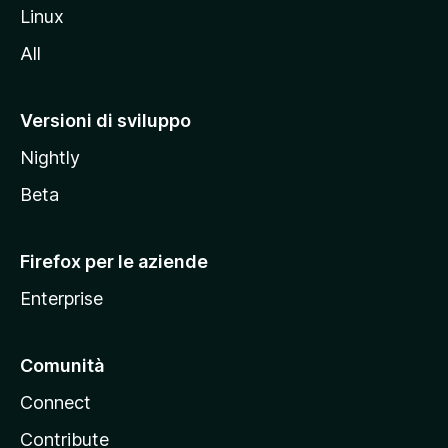
s
Linux
i
All
t
o
M
Versioni di sviluppo
o
Nightly
z
i
Beta
l
l
Firefox per le aziende
a
Enterprise
Comunità
Connect
Contribute