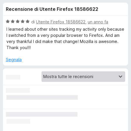
i
8
i
Recensione di Utente Firefox 18586622
s
v
o
u
i
5
V
di
Utente Firefox 18586622
,
un anno fa
p
n
a
I learned about other sites tracking my activity only because
e
l
I switched from a very popular browser to Firefox. And am
u
r
very thankful I did make that change! Mozilla is awesome.
i
t
F
Thank you!!!
a
i
p
t
Segnala
r
a
e
e
5
f
s
o
u
r
5
x
P
r
i