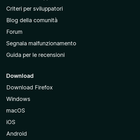
i
Criteri per sviluppatori
n
Blog della comunità
a
p
Forum
r
Segnala malfunzionamento
i
Guida per le recensioni
n
c
i
Download
p
Download Firefox
a
Windows
l
e
macOS
d
iOS
e
l
Android