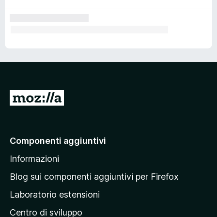
V
a
i
a
Componenti aggiuntivi
l
Informazioni
l
a
Blog sui componenti aggiuntivi per Firefox
p
Laboratorio estensioni
a
Centro di sviluppo
g