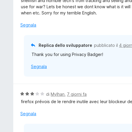
shellfish and horrible tech's from tracking and selling a
a
u
use for war? Lets be honest we dont know what is it wi
5
t
when etc. Sorry for my terrible English.
s
a
u
t
Segnala
5
a
5
s
Replica dello sviluppatore
pubblicato il
4 giorn
u
Thank you for using Privacy Badger!
5
Segnala
V
di
Mylhan
,
7 giorni fa
a
firefox prévois de le rendre inutile avec leur blockeur d
l
u
Segnala
t
a
t