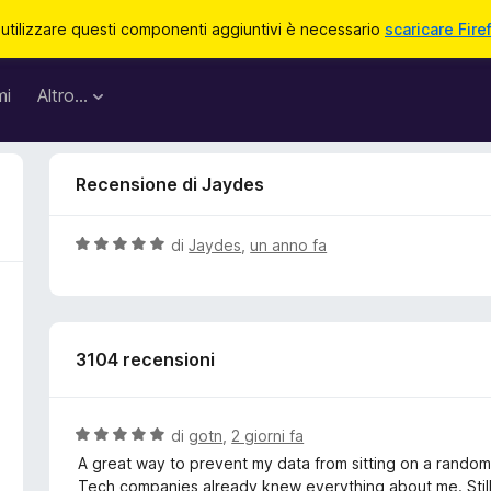
 utilizzare questi componenti aggiuntivi è necessario
scaricare Fire
mi
Altro…
Recensione di Jaydes
V
di
Jaydes
,
un anno fa
a
l
u
t
3104 recensioni
a
t
a
5
V
di
gotn
,
2 giorni fa
s
a
A great way to prevent my data from sitting on a rando
u
l
Tech companies already knew everything about me. Still, t