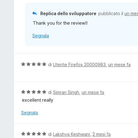
s
a
u
t
Replica dello sviluppatore
pubblicato il
un me
5
a
Thank you for the review!!
5
s
Segnala
u
5
V
di
Utente Firefox 20000983
,
un mese fa
a
l
u
t
V
di
Simran Singh
,
un mese fa
a
a
excellent really
t
l
a
u
Segnala
5
t
s
a
u
t
V
di
Lakshya Keshwani
,
2 mesi fa
5
a