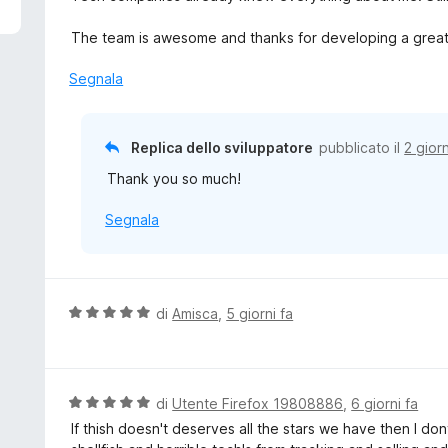
5
u
t
The team is awesome and thanks for developing a great
a
t
Segnala
a
5
s
Replica dello sviluppatore
pubblicato il
2 giorn
u
Thank you so much!
5
Segnala
V
di
Amisca
,
5 giorni fa
a
l
u
t
V
di
Utente Firefox 19808886
,
6 giorni fa
a
a
If thish doesn't deserves all the stars we have then I do
t
l