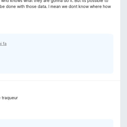
nd who knows what they are gonna do it. But its possible to
ll be done with those data. I mean we dont know where how
i fa
e traqueur