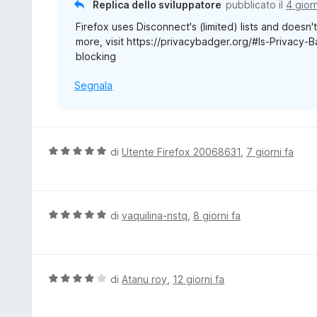
Replica dello sviluppatore
pubblicato il
4 giorn
a
Firefox uses Disconnect's (limited) lists and doesn'
3
more, visit https://privacybadger.org/#Is-Privacy-
s
blocking
u
5
Segnala
V
di
Utente Firefox 20068631
,
7 giorni fa
a
l
u
t
V
di
vaquilina-nstq
,
8 giorni fa
a
a
t
l
a
u
5
t
V
di
Atanu roy
,
12 giorni fa
s
a
a
u
t
l
5