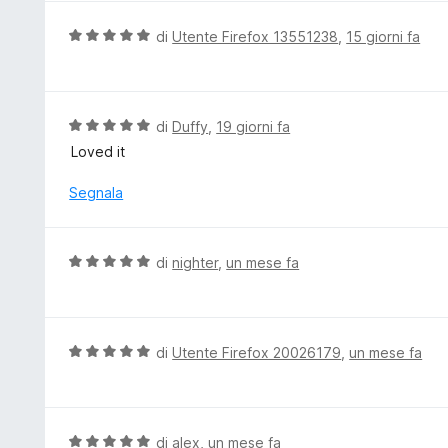
a
u
5
t
V
di
Utente Firefox 13551238
,
15 giorni fa
s
a
a
u
t
l
5
a
u
4
t
V
di
Duffy
,
19 giorni fa
s
a
a
Loved it
u
t
l
5
a
u
Segnala
5
t
s
a
u
t
V
di
nighter
,
un mese fa
5
a
a
5
l
s
u
u
t
V
di
Utente Firefox 20026179
,
un mese fa
5
a
a
t
l
a
u
5
t
V
di
alex
,
un mese fa