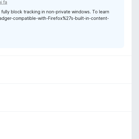
i fa
t fully block tracking in non-private windows. To learn
Badger-compatible-with-Firefox%27s-built-in-content-