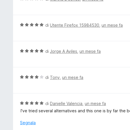
s
a
a
u
t
l
5
a
u
5
t
V
di
Utente Firefox 15984530
,
un mese fa
s
a
a
u
t
l
5
a
u
5
t
V
di
Jorge A Aviles
,
un mese fa
s
a
a
u
t
l
5
a
u
5
t
V
di
Tony
,
un mese fa
s
a
a
u
t
l
5
a
u
5
t
V
di
Danielle Valencia
,
un mese fa
s
a
a
I've tried several alternatives and this one is by far the
u
t
l
5
a
u
Segnala
4
t