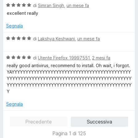
V
u
di
Simran Singh
,
un mese fa
a
t
excellent really
l
a
u
t
Segnala
t
a
a
5
V
di
Lakshya Keshwani
,
un mese fa
t
s
a
a
u
l
5
5
V
u
di
Utente Firefox 19997551
,
2 mesi fa
s
a
t
really good antivirus, recommend to install. Oh wait, i forgot.
u
l
a
YAYYYYYYYYYYYYYYYYYYYYYYYYYYYYYYYYYYYYYYYYYYY
5
u
t
YYYYYYYYYYYYYYYYYYYYYYYYYYYYYYYYYYYYYYYYYYYYY
t
a
YYYYYYYYYYYYYYYYYYYYYYYYYYYYYYYYYYYYYYYYYYYYY
a
5
Y
t
s
a
u
Segnala
5
5
s
Precedente
Successiva
u
5
Pagina 1 di 125