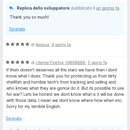
5
Replica dello sviluppatore
pubblicato il
un giorno fa
v
Thank you so much!
a
Segnala
c
V
di
Amisca
,
4 giorni fa
a
y
l
V
u
di
Utente Firefox 19808886
,
5 giorni fa
B
a
t
If thish doesn't deserves all the stars we have then I dont
l
a
know what I does. Thank you for protecting us from dirty
a
u
t
shellfish and horrible tech's from tracking and selling and
t
a
who knows what they are gonna do it. But its possible to use
d
a
5
for war? Lets be honest we dont know what is it will be done
t
s
with those data. I mean we dont know where how when etc.
a
u
g
Sorry for my terrible English.
5
5
s
Segnala
e
u
5