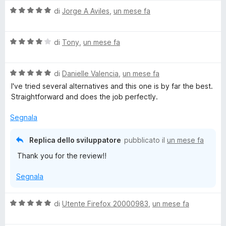
l
a
5
5
V
u
di
Jorge A Aviles
,
un mese fa
t
s
a
t
a
u
l
a
5
5
V
u
di
Tony
,
un mese fa
t
s
a
t
a
u
l
a
5
5
V
u
di
Danielle Valencia
,
un mese fa
t
s
a
t
a
u
I've tried several alternatives and this one is by far the best.
l
a
5
5
Straightforward and does the job perfectly.
u
t
s
t
a
u
Segnala
a
4
5
t
s
Replica dello sviluppatore
pubblicato il
un mese fa
a
u
Thank you for the review!!
5
5
s
Segnala
u
5
V
di
Utente Firefox 20000983
,
un mese fa
a
l