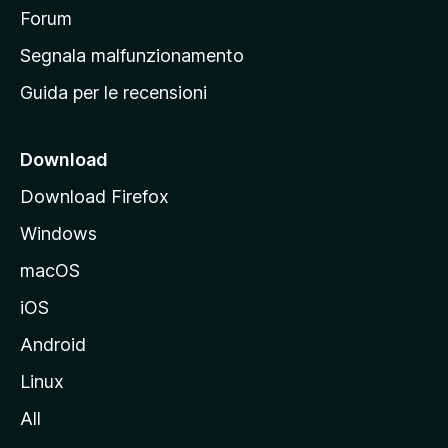
p
Forum
r
Segnala malfunzionamento
i
Guida per le recensioni
n
c
i
Download
p
Download Firefox
a
Windows
l
e
macOS
d
iOS
e
l
Android
s
Linux
i
All
t