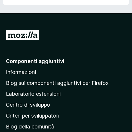
V
a
i
a
Componenti aggiuntivi
l
Informazioni
l
a
Blog sui componenti aggiuntivi per Firefox
p
Laboratorio estensioni
a
Centro di sviluppo
g
i
Criteri per sviluppatori
n
Blog della comunità
a