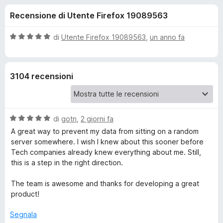
i
8
i
Recensione di Utente Firefox 19089563
s
v
o
u
i
5
V
di
Utente Firefox 19089563
,
un anno fa
p
n
a
e
l
u
r
i
3104 recensioni
t
F
a
i
p
t
r
a
e
V
e
di
gotn
,
2 giorni fa
5
f
a
s
A great way to prevent my data from sitting on a random
l
o
u
server somewhere. I wish I knew about this sooner before
r
u
5
x
Tech companies already knew everything about me. Still,
t
this is a step in the right direction.
P
a
t
The team is awesome and thanks for developing a great
r
a
product!
5
s
i
Segnala
u