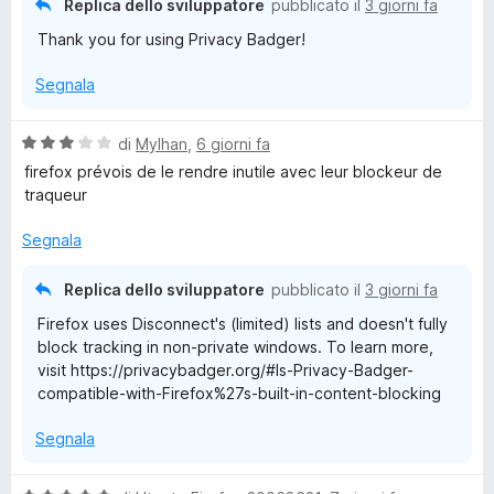
Replica dello sviluppatore
pubblicato il
3 giorni fa
r
Thank you for using Privacy Badger!
Segnala
V
di
Mylhan
,
6 giorni fa
a
firefox prévois de le rendre inutile avec leur blockeur de
l
traqueur
u
t
Segnala
a
t
Replica dello sviluppatore
pubblicato il
3 giorni fa
a
Firefox uses Disconnect's (limited) lists and doesn't fully
3
block tracking in non-private windows. To learn more,
s
visit https://privacybadger.org/#Is-Privacy-Badger-
u
compatible-with-Firefox%27s-built-in-content-blocking
5
Segnala