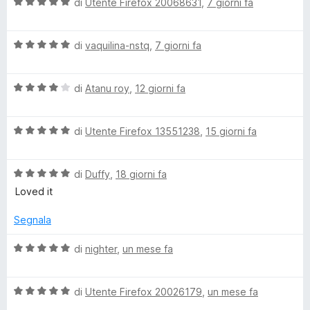
V
di
Utente Firefox 20068631
,
7 giorni fa
a
l
V
u
di
vaquilina-nstq
,
7 giorni fa
a
t
l
a
V
u
di
Atanu roy
,
12 giorni fa
t
a
t
a
l
a
5
V
u
di
Utente Firefox 13551238
,
15 giorni fa
t
s
a
t
a
u
l
a
5
5
V
u
di
Duffy
,
18 giorni fa
t
s
a
t
a
u
Loved it
l
a
4
5
u
t
s
Segnala
t
a
u
a
5
5
V
di
nighter
,
un mese fa
t
s
a
a
u
l
5
5
V
u
di
Utente Firefox 20026179
,
un mese fa
s
a
t