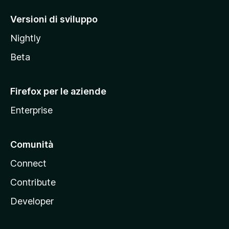
o
M
Versioni di sviluppo
o
Nightly
z
i
Beta
l
l
Firefox per le aziende
a
Enterprise
Comunità
Connect
Contribute
Developer