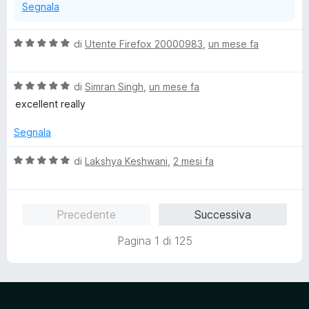
Segnala
u
5
V
di
Utente Firefox 20000983
,
un mese fa
a
l
V
u
di
Simran Singh
,
un mese fa
a
t
excellent really
l
a
u
t
Segnala
t
a
a
5
V
di
Lakshya Keshwani
,
2 mesi fa
t
s
a
a
u
l
5
5
u
Precedente
Successiva
s
t
u
a
Pagina 1 di 125
5
t
a
5
s
u