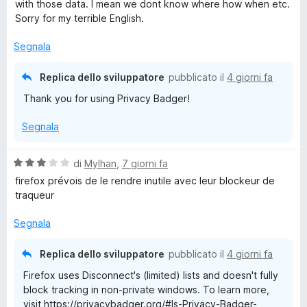
t
s
with those data. I mean we dont know where how when etc.
r
a
u
Sorry for my terrible English.
5
5
s
Segnala
u
5
Replica dello sviluppatore
pubblicato il
4 giorni fa
Thank you for using Privacy Badger!
Segnala
V
di
Mylhan
,
7 giorni fa
a
firefox prévois de le rendre inutile avec leur blockeur de
l
traqueur
u
t
Segnala
a
t
Replica dello sviluppatore
pubblicato il
4 giorni fa
a
Firefox uses Disconnect's (limited) lists and doesn't fully
3
block tracking in non-private windows. To learn more,
s
visit https://privacybadger.org/#Is-Privacy-Badger-
u