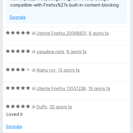
compatible-with-Firefox%27s-built-in-content-blocking
5
Segnala
V
di
Utente Firefox 20068631
,
8 giorni fa
a
l
V
u
di
vaquilina-nstq
,
8 giorni fa
a
t
l
a
V
u
di
Atanu roy
,
13 giorni fa
t
a
t
a
l
a
5
V
u
di
Utente Firefox 13551238
,
16 giorni fa
t
s
a
t
a
u
l
a
5
5
V
u
di
Duffy
,
20 giorni fa
t
s
a
t
a
u
Loved it
l
a
4
5
u
t
s
Segnala
t
a
u