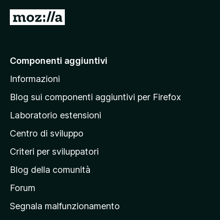
5
V
a
i
a
Componenti aggiuntivi
l
Informazioni
l
a
Blog sui componenti aggiuntivi per Firefox
p
Laboratorio estensioni
a
Centro di sviluppo
g
i
Criteri per sviluppatori
n
Blog della comunità
a
p
Forum
r
Segnala malfunzionamento
i