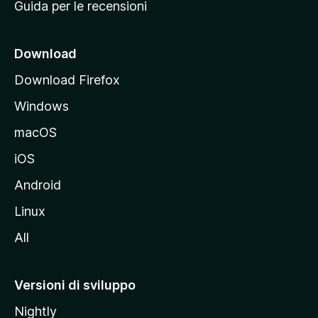
Guida per le recensioni
n
c
i
Download
p
Download Firefox
a
Windows
l
e
macOS
d
iOS
e
l
Android
s
Linux
i
All
t
o
M
Versioni di sviluppo
o
Nightly
z