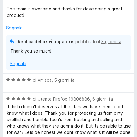
a
5
t
The team is awesome and thanks for developing a great
v
a
product!
5
a
s
Segnala
u
c
5
Replica dello sviluppatore
pubblicato il
3 giorni fa
Thank you so much!
y
Segnala
B
V
di
Amisca
,
5 giorni fa
a
a
l
d
V
u
di
Utente Firefox 19808886
,
6 giorni fa
a
t
If thish doesn't deserves all the stars we have then I dont
l
a
g
know what I does. Thank you for protecting us from dirty
u
t
shellfish and horrible tech's from tracking and selling and
t
a
who knows what they are gonna do it. But its possible to use
e
a
5
for war? Lets be honest we dont know what is it will be done