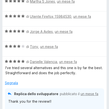
V
u
di
Martha S Jones
,
un mese fa
t
s
a
t
a
u
l
a
5
5
V
u
di
Utente Firefox 15984530
,
un mese fa
t
s
a
t
a
u
l
a
5
5
V
u
di
Jorge A Aviles
,
un mese fa
t
s
a
t
a
u
l
a
5
5
V
u
di
Tony
,
un mese fa
t
s
a
t
a
u
l
a
5
5
V
u
di
Danielle Valencia
,
un mese fa
t
s
a
t
a
u
I've tried several alternatives and this one is by far the best.
l
a
5
5
Straightforward and does the job perfectly.
u
t
s
t
a
u
Segnala
a
4
5
t
s
Replica dello sviluppatore
pubblicato il
un mese fa
a
u
Thank you for the review!!
5
5
s