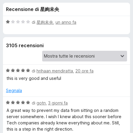
i
8
i
Recensione di 星絢未央
s
v
o
u
i
5
V
di
星絢未央
,
un anno fa
p
n
a
e
l
u
r
i
3105 recensioni
t
F
a
i
p
t
r
a
e
V
e
di
hrihaan mendiratta
,
20 ore fa
1
f
a
s
this is very good and useful
l
o
u
r
u
5
Segnala
x
t
P
a
V
di
gotn
,
3 giorni fa
t
a
A great way to prevent my data from sitting on a random
r
a
l
server somewhere. I wish I knew about this sooner before
5
u
Tech companies already knew everything about me. Still,
s
t
i
this is a step in the right direction.
u