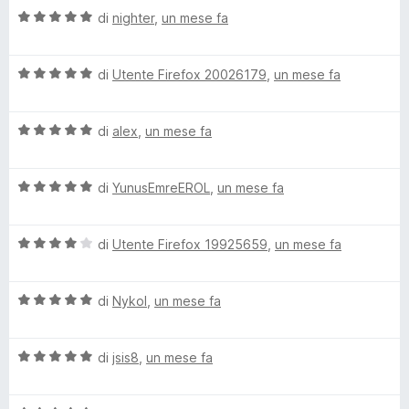
a
5
5
V
di
nighter
,
un mese fa
t
s
a
a
u
l
5
5
V
u
di
Utente Firefox 20026179
,
un mese fa
s
a
t
u
l
a
5
V
u
di
alex
,
un mese fa
t
a
t
a
l
a
5
V
u
di
YunusEmreEROL
,
un mese fa
t
s
a
t
a
u
l
a
5
5
V
u
di
Utente Firefox 19925659
,
un mese fa
t
s
a
t
a
u
l
a
5
5
V
u
di
Nykol
,
un mese fa
t
s
a
t
a
u
l
a
5
5
V
u
di
jsis8
,
un mese fa
t
s
a
t
a
u
l
a
4
5