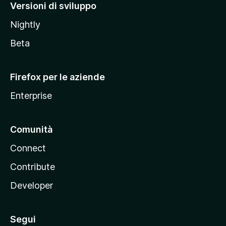
M
Versioni di sviluppo
o
Nightly
z
i
Beta
l
l
Firefox per le aziende
a
Enterprise
Comunità
Connect
Contribute
Developer
Segui