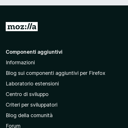
V
a
i
a
Componenti aggiuntivi
l
Informazioni
l
a
Blog sui componenti aggiuntivi per Firefox
p
Laboratorio estensioni
a
Centro di sviluppo
g
i
Criteri per sviluppatori
n
Blog della comunità
a
p
Forum