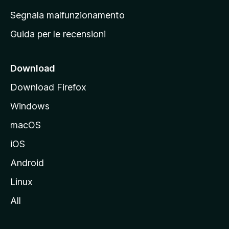
r
Segnala malfunzionamento
i
Guida per le recensioni
n
c
i
Download
p
Download Firefox
a
Windows
l
e
macOS
d
iOS
e
l
Android
s
Linux
i
All
t
o