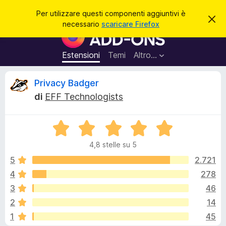
C
Accedi
Per utilizzare questi componenti aggiuntivi è
C
e
necessario
scaricare Firefox
h
C
r
i
o
u
c
d
m
Estensioni
Temi
Altro…
a
i
p
q
u
o
R
Privacy Badger
e
n
s
di
EFF Technologists
t
e
e
o
n
a
v
V
t
c
v
a
i
i
4,8 stelle su 5
l
s
a
e
o
u
5
2.721
g
t
4
278
g
n
a
i
3
46
t
u
a
s
2
14
4
n
1
45
,
t