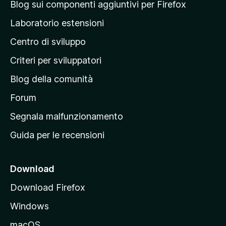
a
Blog sui componenti aggiuntivi per Firefox
p
Laboratorio estensioni
a
Centro di sviluppo
g
i
Criteri per sviluppatori
n
Blog della comunità
a
p
Forum
r
Segnala malfunzionamento
i
Guida per le recensioni
n
c
i
Download
p
Download Firefox
a
Windows
l
e
macOS