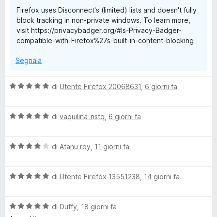
a
Firefox uses Disconnect's (limited) lists and doesn't fully
3
block tracking in non-private windows. To learn more,
s
visit https://privacybadger.org/#Is-Privacy-Badger-
u
compatible-with-Firefox%27s-built-in-content-blocking
5
Segnala
V
di
Utente Firefox 20068631
,
6 giorni fa
a
l
V
u
di
vaquilina-nstq
,
6 giorni fa
a
t
l
a
V
u
di
Atanu roy
,
11 giorni fa
t
a
t
a
l
a
5
V
u
di
Utente Firefox 13551238
,
14 giorni fa
t
s
a
t
a
u
l
a
5
5
V
u
di
Duffy
,
18 giorni fa
t
s
a
t