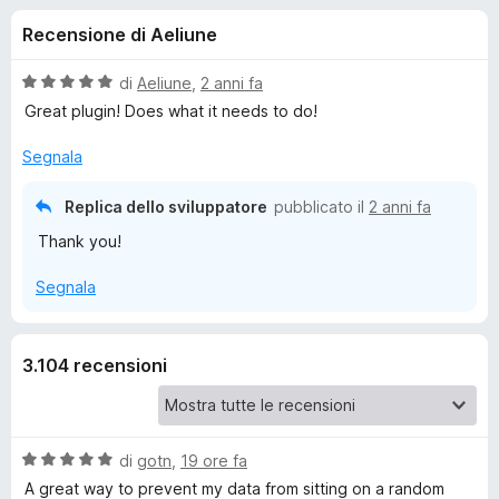
i
8
i
Recensione di Aeliune
s
v
o
u
i
5
V
di
Aeliune
,
2 anni fa
p
n
a
Great plugin! Does what it needs to do!
e
l
u
r
Segnala
i
t
F
a
i
Replica dello sviluppatore
pubblicato il
2 anni fa
p
t
r
Thank you!
a
e
e
5
f
Segnala
s
o
u
r
5
x
3.104 recensioni
P
r
V
di
gotn
,
19 ore fa
i
a
A great way to prevent my data from sitting on a random