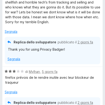
u
t
shellfish and horrible tech's from tracking and selling and
r
t
a
who knows what they are gonna do it. But its possible to use
a
5
for war? Lets be honest we dont know what is it will be done
t
s
with those data. I mean we dont know where how when etc.
a
u
Sorry for my terrible English.
5
5
s
Segnala
u
5
Replica dello sviluppatore
pubblicato il
2 giorni fa
Thank you for using Privacy Badger!
Segnala
V
di
Mylhan
,
5 giorni fa
a
firefox prévois de le rendre inutile avec leur blockeur de
l
traqueur
u
t
Segnala
a
t
Replica dello sviluppatore
pubblicato il
2 giorni fa