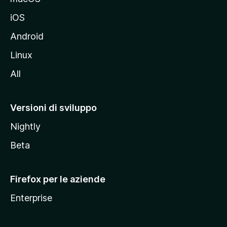
d
iOS
e
l
Android
s
Linux
i
All
t
o
M
Versioni di sviluppo
o
Nightly
z
i
Beta
l
l
Firefox per le aziende
a
Enterprise