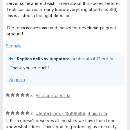
l
server somewhere. I wish I knew about this sooner before
u
v
Tech companies already knew everything about me. Still,
t
this is a step in the right direction.
a
a
t
The team is awesome and thanks for developing a great
a
product!
c
5
s
Segnala
y
u
5
Replica dello sviluppatore
pubblicato il
12 ore fa
B
Thank you so much!
a
Segnala
d
V
di
Amisca
,
3 giorni fa
a
g
l
V
u
di
Utente Firefox 19808886
,
4 giorni fa
a
t
e
If thish doesn't deserves all the stars we have then I dont
l
a
know what I does. Thank you for protecting us from dirty