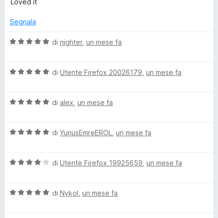
a
u
Loved it
l
a
4
5
u
t
s
Segnala
t
a
u
a
5
5
V
di
nighter
,
un mese fa
t
s
a
a
u
l
5
5
V
u
di
Utente Firefox 20026179
,
un mese fa
s
a
t
u
l
a
5
V
u
di
alex
,
un mese fa
t
a
t
a
l
a
5
V
u
di
YunusEmreEROL
,
un mese fa
t
s
a
t
a
u
l
a
5
5
V
u
di
Utente Firefox 19925659
,
un mese fa
t
s
a
t
a
u
l
a
5
5
V
u
di
Nykol
,
un mese fa
t
s
a
t
a
u
l
a
5
5