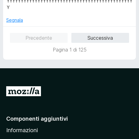
YYYYYYYYYYYYYYYYYYYYYYYYYYYYYYYYYYYYYYYYYYYYY
a
5
Y
t
s
a
u
Segnala
5
5
s
Precedente
Successiva
u
5
Pagina 1 di 125
V
a
i
a
Componenti aggiuntivi
l
Informazioni
l