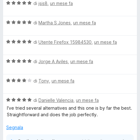
V
u
di
jsis8
,
un mese fa
t
s
a
t
a
u
l
a
4
5
V
u
di
Martha S Jones
,
un mese fa
t
s
a
t
a
u
l
a
5
5
V
u
di
Utente Firefox 15984530
,
un mese fa
t
s
a
t
a
u
l
a
5
5
V
u
di
Jorge A Aviles
,
un mese fa
t
s
a
t
a
u
l
a
5
5
V
u
di
Tony
,
un mese fa
t
s
a
t
a
u
l
a
5
5
V
u
di
Danielle Valencia
,
un mese fa
t
s
a
t
a
u
I've tried several alternatives and this one is by far the best.
l
a
5
5
Straightforward and does the job perfectly.
u
t
s
t
a
u
Segnala
a
4
5
t
s