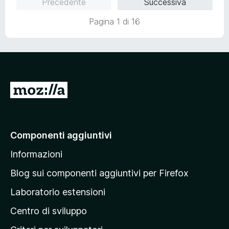
Precedente
Successiva
t
a
Pagina 1 di 16
t
a
5
s
u
5
V
a
i
a
Componenti aggiuntivi
l
Informazioni
l
a
Blog sui componenti aggiuntivi per Firefox
p
Laboratorio estensioni
a
Centro di sviluppo
g
i