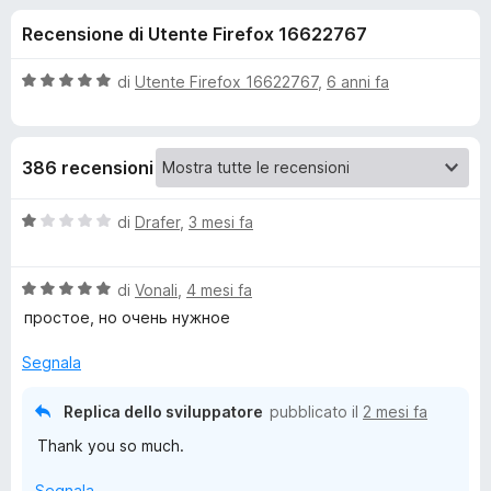
i
7
i
Recensione di Utente Firefox 16622767
s
v
o
u
i
5
V
di
Utente Firefox 16622767
,
6 anni fa
p
n
a
e
l
u
r
i
386 recensioni
t
F
a
i
p
t
V
di
Drafer
,
3 mesi fa
r
a
a
e
e
5
l
f
s
V
u
di
Vonali
,
4 mesi fa
o
u
a
t
r
простое, но очень нужное
5
x
l
a
u
t
Segnala
P
t
a
a
1
Replica dello sviluppatore
pubblicato il
2 mesi fa
o
t
s
Thank you so much.
a
u
p
5
5
Segnala