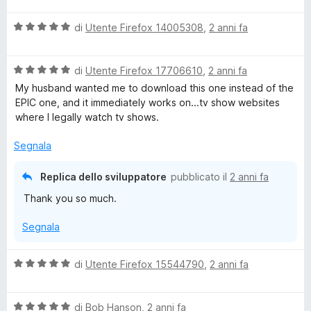
u
U
l
a
5
5
V
u
di
Utente Firefox 14005308
,
2 anni fa
t
s
a
t
a
l
u
l
a
1
5
V
u
di
Utente Firefox 17706610
,
2 anni fa
t
s
t
a
t
a
u
My husband wanted me to download this one instead of the
l
a
3
5
EPIC one, and it immediately works on...tv show websites
i
u
t
s
where I legally watch tv shows.
t
a
u
a
m
5
5
Segnala
t
s
a
u
a
Replica dello sviluppatore
pubblicato il
2 anni fa
5
5
Thank you so much.
s
t
u
Segnala
5
e
V
di
Utente Firefox 15544790
,
2 anni fa
a
l
V
u
di
Bob Hanson
,
2 anni fa