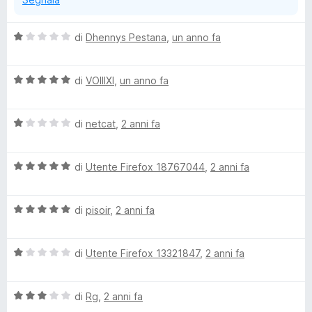
s
u
u
5
V
di
Dhennys Pestana
,
un anno fa
a
p
l
V
u
di
VOIIIXI
,
un anno fa
B
a
t
l
a
l
V
u
di
netcat
,
2 anni fa
t
a
t
a
l
a
1
o
V
u
di
Utente Firefox 18767044
,
2 anni fa
t
s
a
t
a
u
c
l
a
5
5
V
u
di
pisoir
,
2 anni fa
t
s
k
a
t
a
u
l
a
1
5
V
u
di
Utente Firefox 13321847
,
2 anni fa
t
s
e
a
t
a
u
l
a
5
5
r
V
u
di
Rg
,
2 anni fa
t
s
a
t
a