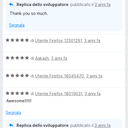
5
5
Replica dello sviluppatore
pubblicato il
3 anni fa
s
Thank you so much.
u
5
Segnala
V
di
Utente Firefox 12501291
,
3 anni fa
a
l
V
u
di
Aakash
,
3 anni fa
a
t
l
a
V
u
di
Utente Firefox 18045470
,
3 anni fa
t
a
t
a
l
a
5
V
u
di
Utente Firefox 18019031
,
3 anni fa
t
s
a
t
a
u
Awesome!!!!!!
l
a
5
5
u
t
s
Segnala
t
a
u
a
5
5
Replica dello sviluppatore
pubblicato il
3 anni fa