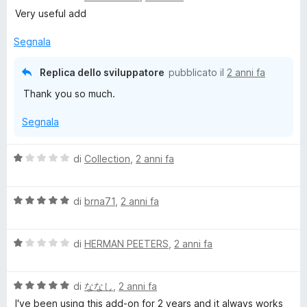
a
t
Very useful add
l
a
u
t
Segnala
t
a
a
5
Replica dello sviluppatore
pubblicato il
2 anni fa
t
s
Thank you so much.
a
u
5
5
Segnala
s
u
5
V
di
Collection
,
2 anni fa
a
l
V
u
di
brna71
,
2 anni fa
a
t
l
a
V
u
di
HERMAN PEETERS
,
2 anni fa
t
a
t
a
l
a
1
V
u
di
ななし
,
2 anni fa
t
s
a
t
a
u
I've been using this add-on for 2 years and it always works