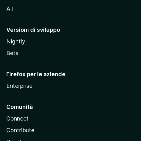
i
All
t
o
M
Versioni di sviluppo
o
Nightly
z
i
Beta
l
l
Firefox per le aziende
a
Enterprise
Comunità
Connect
Contribute