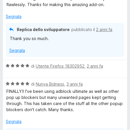
l
a
5
5
flawlessly. Thanks for making this amazing add-on.
u
t
s
t
a
u
Segnala
a
1
5
t
s
Replica dello sviluppatore
pubblicato il
2 anni fa
a
u
Thank you so much.
5
5
s
Segnala
u
5
V
di
Utente Firefox 18302952
,
2 anni fa
a
l
V
u
di
Nunya Bidness
,
3 anni fa
a
t
FINALLY!! I've been using adblock ultimate as well as other
l
a
pop up blockers but many unwanted pages kept getting
u
t
through. This has taken care of the stuff all the other popup
t
a
blockers don't catch. Many thanks.
a
5
t
s
Segnala
a
u