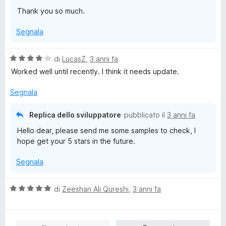
t
s
Thank you so much.
a
u
5
5
Segnala
s
u
5
V
di
LucasZ
,
3 anni fa
a
Worked well until recently. I think it needs update.
l
u
Segnala
t
a
Replica dello sviluppatore
pubblicato il
3 anni fa
t
Hello dear, please send me some samples to check, I
a
hope get your 5 stars in the future.
4
s
Segnala
u
5
V
di
Zeeshan Ali Qureshi
,
3 anni fa
a
l
u