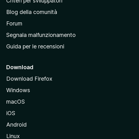
Criteri per sviluppatori
n
Blog della comunità
a
p
Forum
r
Segnala malfunzionamento
i
Guida per le recensioni
n
c
i
Download
p
Download Firefox
a
Windows
l
e
macOS
d
iOS
e
l
Android
s
Linux