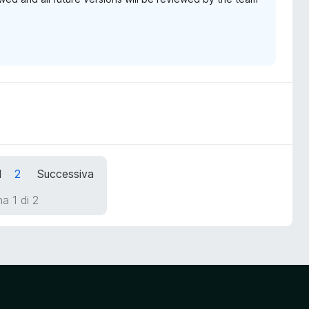
1
2
Successiva
a 1 di 2