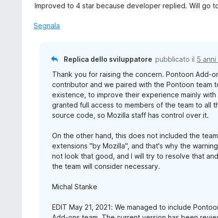
a
Improved to 4 star because developer replied. Will go to 5
s
l
u
u
Segnala
5
t
a
t
Replica dello sviluppatore
pubblicato il
5 anni
a
Thank you for raising the concern. Pontoon Add-on 
4
contributor and we paired with the Pontoon team t
s
existence, to improve their experience mainly with 
u
granted full access to members of the team to all t
5
source code, so Mozilla staff has control over it.
On the other hand, this does not included the te
extensions "by Mozilla", and that's why the warning
not look that good, and I will try to resolve that
the team will consider necessary.
Michal Stanke
EDIT May 21, 2021: We managed to include Pontoon 
Add-ons team. The current version has been review