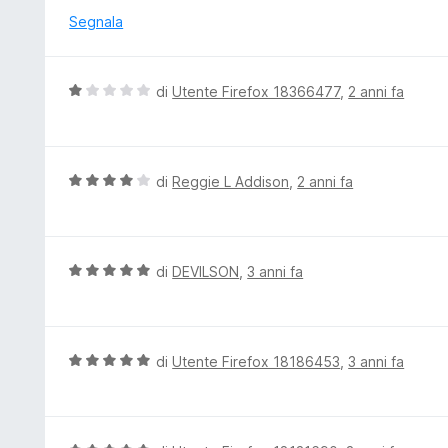
a
u
Segnala
5
t
s
a
u
t
V
di
Utente Firefox 18366477
,
2 anni fa
5
a
a
5
l
s
u
u
t
V
di
Reggie L Addison
,
2 anni fa
5
a
a
t
l
a
u
1
t
V
di
DEVILSON
,
3 anni fa
s
a
a
u
t
l
5
a
u
4
t
V
di
Utente Firefox 18186453
,
3 anni fa
s
a
a
u
t
l
5
a
u
5
t