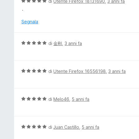
V
di
Utente Firefox 18131690
,
3 anni fa
s
a
a
.
u
t
l
5
a
u
Segnala
5
t
s
a
u
t
V
di
金刚
,
3 anni fa
5
a
a
5
l
s
u
u
t
V
di
Utente Firefox 16556198
,
3 anni fa
5
a
a
t
l
a
u
5
t
V
di
Melo46
,
5 anni fa
s
a
a
u
t
l
5
a
u
5
t
V
di
Juan Castillo
,
5 anni fa
s
a
a
u
t