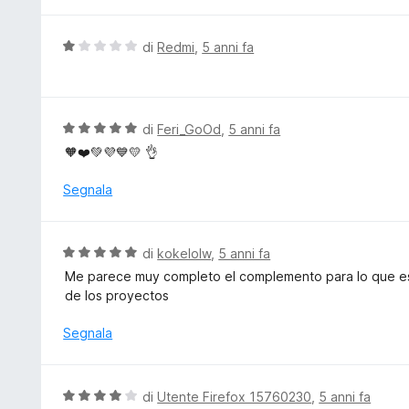
l
5
a
u
5
t
V
di
Redmi
,
5 anni fa
s
a
a
u
t
l
5
a
u
5
t
V
di
Feri_GoOd
,
5 anni fa
s
a
a
🧡❤️💚💜💙💛 👌
u
t
l
5
a
u
Segnala
1
t
s
a
u
t
V
di
kokelolw
,
5 anni fa
5
a
a
Me parece muy completo el complemento para lo que es y 
5
l
de los proyectos
s
u
u
t
Segnala
5
a
t
a
V
di
Utente Firefox 15760230
,
5 anni fa
5