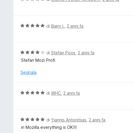
s
a
a
u
t
l
5
a
u
5
t
V
di
Bjørn I.
,
2 anni fa
s
a
a
u
t
l
5
a
u
5
t
V
di
Stefan Poos
,
2 anni fa
s
a
a
Stefan Mozi Profi
u
t
l
5
a
u
Segnala
5
t
s
a
u
t
V
di
WHC
,
2 anni fa
5
a
a
4
l
s
u
u
t
V
di
Yiannis Antonitsas
,
2 anni fa
5
a
a
in Mozilla everything is OK!!!
t
l