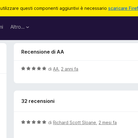
 utilizzare questi componenti aggiuntivi è necessario
scaricare Fire
mi
Altro…
Recensione di AA
V
di
AA
,
2 anni fa
a
l
u
t
32 recensioni
a
t
a
5
V
di
Richard Scott Sloane
,
2 mesi fa
s
a
u
l