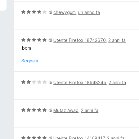
5
u
t
V
di
chewygum
,
un anno fa
a
a
t
l
a
u
5
t
V
di
Utente Firefox 18742670
,
2 anni fa
s
a
a
bom
u
t
l
5
a
u
Segnala
4
t
s
a
u
t
V
di
Utente Firefox 18648245
,
2 anni fa
5
a
a
5
l
s
u
u
t
V
di
Mutaz Awad
,
2 anni fa
5
a
a
t
l
a
u
2
t
V
di
Utente Firefox 14168417
,
2 anni fa