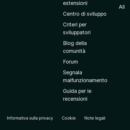
estensioni
n
All
a
Centro di sviluppo
p
Criteri per
r
sviluppatori
i
Blog della
n
comunità
c
i
Forum
p
Segnala
a
malfunzionamento
l
Guida per le
e
recensioni
d
e
l
Informativa sulla privacy
Cookie
Note legali
s