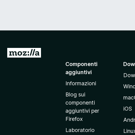
V
a
Componenti
Dow
i
aggiuntivi
Down
a
Informazioni
l
Win
l
Blog sui
mac
a
componenti
p
iOS
aggiuntivi per
a
Firefox
Andr
g
Laboratorio
Linu
i