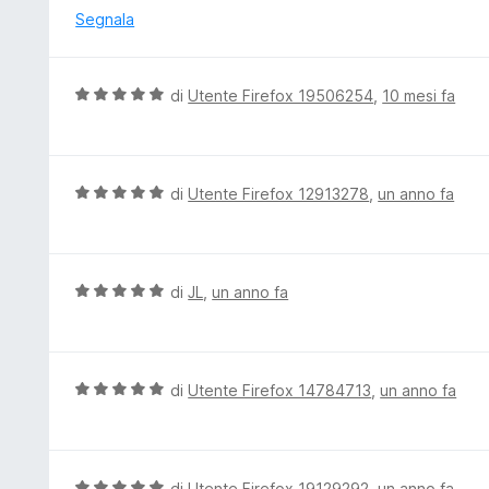
5
a
u
Segnala
5
t
s
a
u
t
V
di
Utente Firefox 19506254
,
10 mesi fa
5
a
a
1
l
s
u
u
t
V
di
Utente Firefox 12913278
,
un anno fa
5
a
a
t
l
a
u
5
t
V
di
JL
,
un anno fa
s
a
a
u
t
l
5
a
u
5
t
V
di
Utente Firefox 14784713
,
un anno fa
s
a
a
u
t
l
5
a
u
5
t
V
di
Utente Firefox 19129292
,
un anno fa