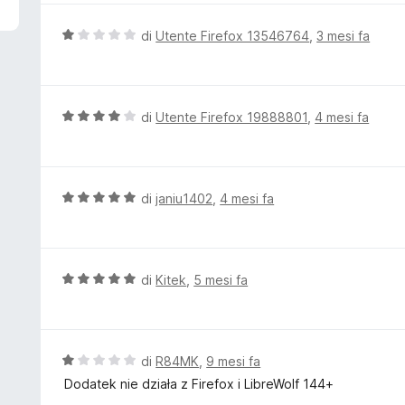
5
u
t
V
di
Utente Firefox 13546764
,
3 mesi fa
a
a
t
l
a
u
5
t
V
di
Utente Firefox 19888801
,
4 mesi fa
s
a
a
u
t
l
5
a
u
1
t
V
di
janiu1402
,
4 mesi fa
s
a
a
u
t
l
5
a
u
4
t
V
di
Kitek
,
5 mesi fa
s
a
a
u
t
l
5
a
u
5
t
V
di
R84MK
,
9 mesi fa
s
a
a
Dodatek nie działa z Firefox i LibreWolf 144+
u
t
l