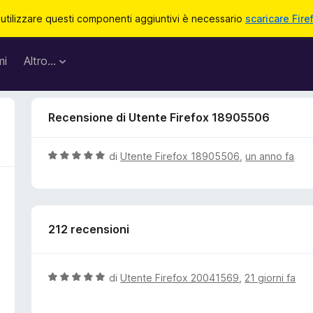
 utilizzare questi componenti aggiuntivi è necessario
scaricare Fire
mi
Altro…
Recensione di Utente Firefox 18905506
V
di
Utente Firefox 18905506
,
un anno fa
a
l
u
t
212 recensioni
a
t
a
5
V
di
Utente Firefox 20041569
,
21 giorni fa
s
a
u
l