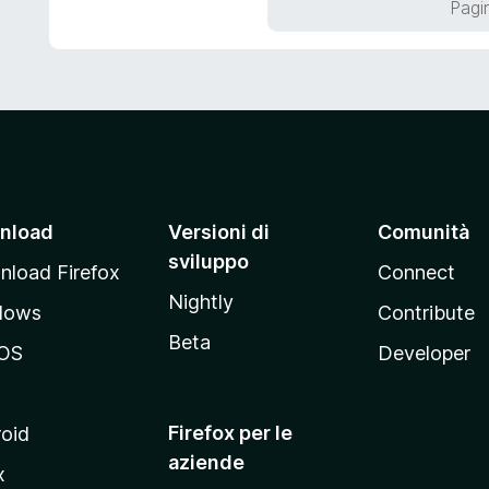
Pagin
5
a
5
s
u
5
nload
Versioni di
Comunità
sviluppo
load Firefox
Connect
Nightly
dows
Contribute
Beta
OS
Developer
Firefox per le
oid
aziende
x