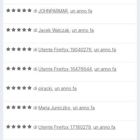
l
g
a
5
5
V
u
di
JOHNPARMAR
,
un anno fa
t
s
a
t
a
u
e
l
a
5
5
V
u
di
Jacek Walczak
,
un anno fa
t
s
P
a
t
a
u
l
a
5
5
V
a
u
di
Utente Firefox 19040276
,
un anno fa
t
s
a
t
a
u
l
a
5
5
c
V
u
di
Utente Firefox 16476644
,
un anno fa
t
s
a
t
a
u
k
l
a
5
5
V
u
di
piracki
,
un anno fa
t
s
a
t
a
u
l
a
5
5
V
u
di
Maria Jureczko
,
un anno fa
t
s
a
t
a
u
l
a
5
5
V
u
di
Utente Firefox 17180279
,
un anno fa
t
s
a
t
a
u
l