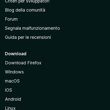
Criteri per sviluppatori
n
Blog della comunità
a
p
Forum
r
Segnala malfunzionamento
i
Guida per le recensioni
n
c
i
Download
p
Download Firefox
a
Windows
l
e
macOS
d
iOS
e
l
Android
s
Linux