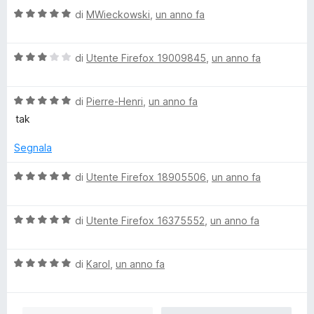
a
5
5
V
u
di
MWieckowski
,
un anno fa
t
s
a
t
a
u
l
a
5
5
V
u
di
Utente Firefox 19009845
,
un anno fa
t
s
a
t
a
u
l
a
5
5
V
u
di
Pierre-Henri
,
un anno fa
t
s
a
t
a
u
tak
l
a
5
5
u
t
s
Segnala
t
a
u
a
3
5
V
di
Utente Firefox 18905506
,
un anno fa
t
s
a
a
u
l
5
5
V
u
di
Utente Firefox 16375552
,
un anno fa
s
a
t
u
l
a
5
V
u
di
Karol
,
un anno fa
t
a
t
a
l
a
5
u
t
s