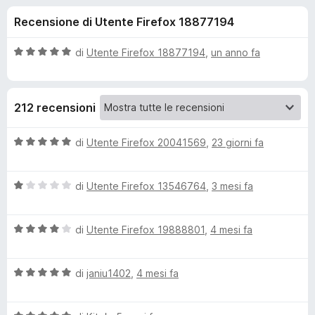
i
6
i
Recensione di Utente Firefox 18877194
s
v
o
u
i
5
V
di
Utente Firefox 18877194
,
un anno fa
p
n
a
e
l
u
r
i
212 recensioni
t
F
a
i
p
t
V
di
Utente Firefox 20041569
,
23 giorni fa
r
a
a
e
e
5
l
f
s
V
u
di
Utente Firefox 13546764
,
3 mesi fa
o
u
a
t
r
5
x
l
a
V
u
di
Utente Firefox 19888801
,
4 mesi fa
t
P
a
t
a
l
a
5
o
V
u
di
janiu1402
,
4 mesi fa
t
s
a
t
a
u
l
l
a
1
5