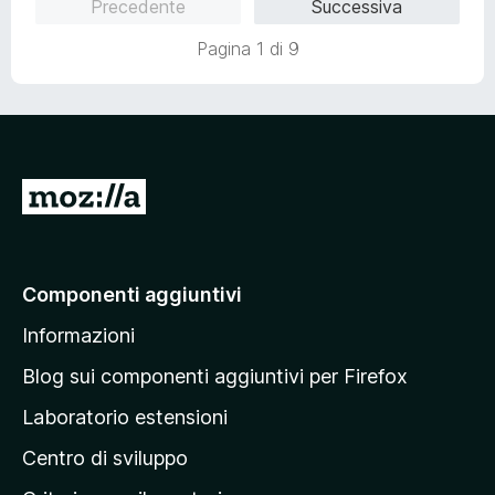
Precedente
Successiva
t
a
u
a
5
5
Pagina 1 di 9
t
s
a
u
5
5
s
u
5
V
a
i
a
Componenti aggiuntivi
l
Informazioni
l
a
Blog sui componenti aggiuntivi per Firefox
p
Laboratorio estensioni
a
Centro di sviluppo
g
i