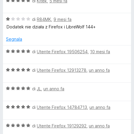
V
u
di
Kitek
,
5 mesi fa
t
s
a
t
a
u
s
l
a
4
5
V
u
di
R84MK
,
9 mesi fa
t
s
k
a
t
a
u
Dodatek nie działa z Firefox i LibreWolf 144+
l
a
5
5
i
u
t
s
Segnala
t
a
u
a
5
5
V
di
Utente Firefox 19506254
,
10 mesi fa
L
t
s
a
a
u
l
a
1
5
V
u
di
Utente Firefox 12913278
,
un anno fa
s
a
t
n
u
l
a
5
V
u
di
JL
,
un anno fa
t
a
t
g
a
l
a
5
V
u
di
Utente Firefox 14784713
,
un anno fa
t
s
u
a
t
a
u
l
a
5
5
a
V
u
di
Utente Firefox 19129292
,
un anno fa
t
s
a
t
a
u