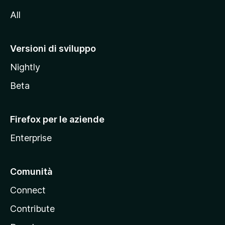
i
All
t
o
M
Versioni di sviluppo
o
Nightly
z
i
Beta
l
l
Firefox per le aziende
a
Enterprise
Comunità
Connect
Contribute