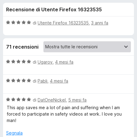
i
u
i
Recensione di Utente Firefox 16323535
5
v
o
i
V
di
Utente Firefox 16323535
,
3 anni fa
p
n
a
e
l
u
r
i
71 recensioni
t
F
a
i
p
t
V
di
Ugarov
,
4 mesi fa
r
a
a
e
e
5
l
f
s
V
u
di
Pabli
,
4 mesi fa
o
u
a
t
r
5
x
l
a
V
u
di
DatOneNickel
,
5 mesi fa
t
P
a
t
a
This app saves me a lot of pain and suffering when I am
l
a
5
forced to participate in safety videos at work. I love you
l
u
t
s
man!
t
a
u
a
a
5
5
Segnala