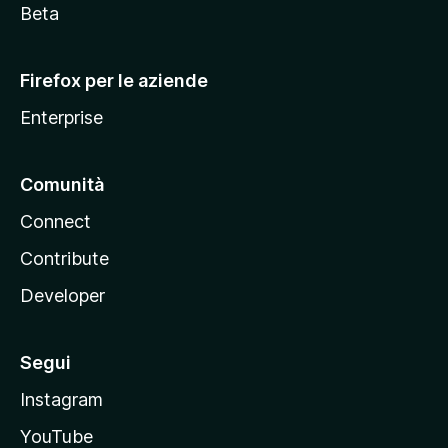
i
Beta
l
l
Firefox per le aziende
a
Enterprise
Comunità
Connect
Contribute
Developer
Segui
Instagram
YouTube