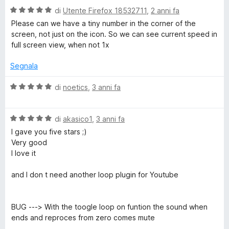
a
V
u
di
Utente Firefox 18532711
,
2 anni fa
t
a
t
a
Please can we have a tiny number in the corner of the
l
a
5
screen, not just on the icon. So we can see current speed in
u
t
s
full screen view, when not 1x
t
a
u
a
5
5
Segnala
t
s
a
u
V
di
noetics
,
3 anni fa
5
5
a
s
l
u
V
u
di
akasico1
,
3 anni fa
5
a
t
I gave you five stars ;)
l
a
Very good
u
t
I love it
t
a
a
5
and I don t need another loop plugin for Youtube
t
s
a
u
5
5
BUG ---> With the toogle loop on funtion the sound when
s
ends and reproces from zero comes mute
u