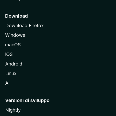
n
c
i
Download
p
Download Firefox
a
Windows
l
e
macOS
d
iOS
e
l
Android
s
Linux
i
All
t
o
M
Versioni di sviluppo
o
Nightly
z