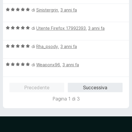
a
4
t
s
V
di
Sinistergrin
,
3 anni fa
a
u
a
5
5
l
s
V
u
di
Utente Firefox 17992393
,
3 anni fa
u
a
t
5
l
a
V
u
di
Rha_psody
,
3 anni fa
t
a
t
a
l
a
5
V
u
di
Weaponx96
,
3 anni fa
t
s
a
t
a
u
l
a
5
5
u
t
s
Precedente
Successiva
t
a
u
a
5
5
Pagina 1 di 3
t
s
a
u
5
5
s
u