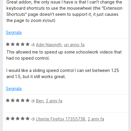
a
t
Great addon, the only issue I have is that I can't change the
l
a
keyboard shortcuts to use the mousewheel (the "Extension
u
t
Shortcuts" page doesn't seem to support it, it just causes
t
a
the page to zoom in/out)
a
5
t
s
Segnala
a
u
5
5
V
di
Adm Naismith
,
un anno fa
s
a
This allowed me to speed up some schoolwork videos that
u
l
had no speed control.
5
u
t
I would like a sliding speed control I can set between 1.25
a
and 1.5, but it still works great.
t
a
Segnala
5
s
V
di
Ben
,
2 anni fa
u
a
5
l
V
u
di
Utente Firefox 17355738
,
2 anni fa
a
t
l