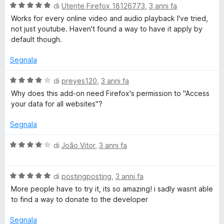
V
di
Utente Firefox 18126773
,
3 anni fa
a
Works for every online video and audio playback I've tried,
l
not just youtube. Haven't found a way to have it apply by
u
default though.
t
a
Segnala
t
a
V
di
preyes120
,
3 anni fa
5
a
Why does this add-on need Firefox's permission to "Access
s
l
your data for all websites"?
u
u
5
t
Segnala
a
t
V
di
João Vitor
,
3 anni fa
a
a
4
l
s
V
u
di
postingposting
,
3 anni fa
u
a
t
More people have to try it, its so amazing! i sadly wasnt able
5
l
a
to find a way to donate to the developer
u
t
t
a
Segnala