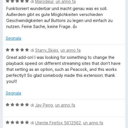
5
V
u
di
Marodeur
,
un anno fa
d
s
a
t
Funktioniert wunderbar und macht genau was es soll.
u
l
a
Außerdem gibt es gute Möglichkeiten verschieden
5
u
t
Geschwindigkeiten auf Buttons zu legen und einfach zu
t
a
nutzen. Feine Sache, keine Frage. 👍
a
5
t
s
Segnala
a
u
5
5
V
di
Starry_Skies
,
un anno fa
s
a
Great add-on! I was looking for something to change the
u
l
playback speed on different streaming sites that don't have
5
u
that setting as an option, such as Peacock, and this works
t
perfectly!! So glad somebody made this extension; thank
a
you!!!
t
a
Segnala
5
s
V
di
Jay Peng
,
un anno fa
u
a
5
l
V
u
di
Utente Firefox 5612562
,
un anno fa