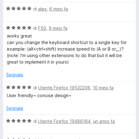
t
s
a
u
V
di
alex
,
6 mesi fa
y
5
5
a
s
l
b
u
V
u
di
F50
,
9 mesi fa
5
a
t
works great
a
l
a
can you change the keyboard shortcut to a single key for
u
t
example: (alt+ctrl+shift) increase speed to (A or B or,,,)?
t
c
a
(note: I'm using other extensions to do that but it will be
a
5
great to implement it in yours)
t
s
k
a
u
Segnala
5
5
s
s
V
di
Utente Firefox 19532208
,
10 mesi fa
u
a
User friendly~ concise design~
p
5
l
u
Segnala
t
e
a
V
di
Utente Firefox 19486184
,
un anno fa
t
a
e
a
l