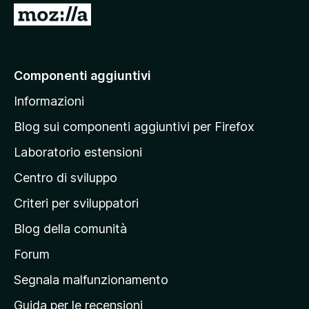
5
V
a
i
a
Componenti aggiuntivi
l
Informazioni
l
a
Blog sui componenti aggiuntivi per Firefox
p
Laboratorio estensioni
a
Centro di sviluppo
g
i
Criteri per sviluppatori
n
Blog della comunità
a
p
Forum
r
Segnala malfunzionamento
i
Guida per le recensioni