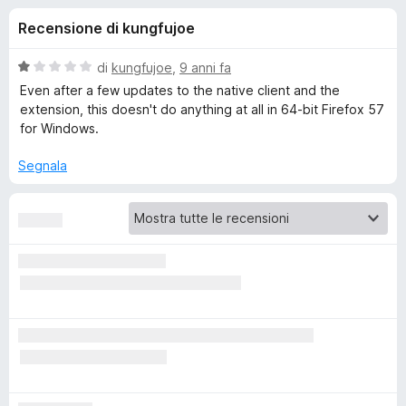
i
6
i
Recensione di kungfujoe
s
v
o
u
i
5
V
di
kungfujoe
,
9 anni fa
p
n
a
Even after a few updates to the native client and the
e
l
extension, this doesn't do anything at all in 64-bit Firefox 57
u
r
for Windows.
i
t
F
a
Segnala
i
p
t
r
a
e
e
1
f
s
o
u
r
5
x
O
p
e