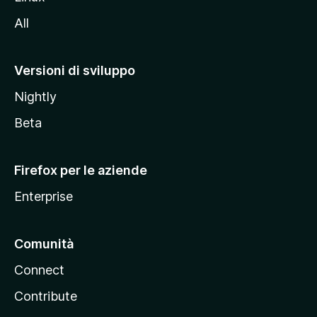
i
All
t
o
M
Versioni di sviluppo
o
Nightly
z
i
Beta
l
l
Firefox per le aziende
a
Enterprise
Comunità
Connect
Contribute