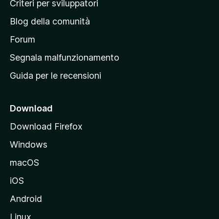
Criteri per sviluppatori
n
Blog della comunità
a
p
Forum
r
Segnala malfunzionamento
i
Guida per le recensioni
n
c
i
Download
p
Download Firefox
a
Windows
l
e
macOS
d
iOS
e
l
Android
s
Linux