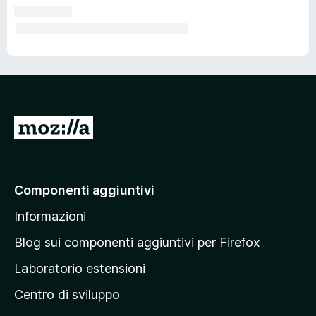
V
a
i
a
Componenti aggiuntivi
l
Informazioni
l
a
Blog sui componenti aggiuntivi per Firefox
p
Laboratorio estensioni
a
Centro di sviluppo
g
i