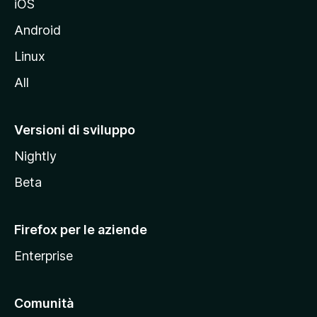
iOS
e
l
Android
s
Linux
i
All
t
o
M
Versioni di sviluppo
o
Nightly
z
i
Beta
l
l
Firefox per le aziende
a
Enterprise
Comunità