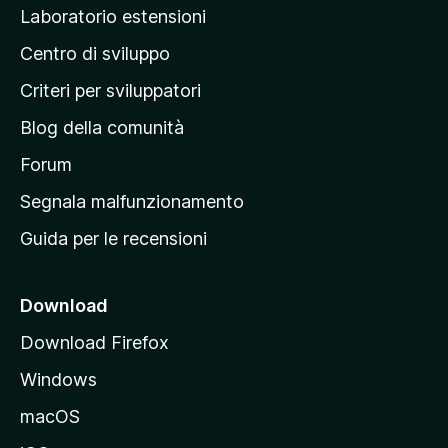
p
Laboratorio estensioni
a
Centro di sviluppo
g
i
Criteri per sviluppatori
n
Blog della comunità
a
p
Forum
r
Segnala malfunzionamento
i
Guida per le recensioni
n
c
i
Download
p
Download Firefox
a
Windows
l
e
macOS
d