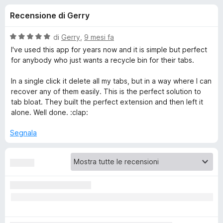
i
1
i
Recensione di Gerry
s
v
o
u
i
5
V
di
Gerry
,
9 mesi fa
p
n
a
I've used this app for years now and it is simple but perfect
e
l
for anybody who just wants a recycle bin for their tabs.
u
r
i
t
F
In a single click it delete all my tabs, but in a way where I can
a
recover any of them easily. This is the perfect solution to
i
p
t
tab bloat. They built the perfect extension and then left it
r
a
alone. Well done. :clap:
e
e
5
f
s
Segnala
o
u
r
5
x
O
n
e