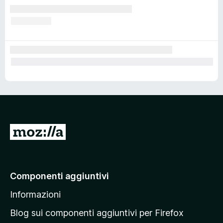
V
a
i
a
Componenti aggiuntivi
l
Informazioni
l
a
Blog sui componenti aggiuntivi per Firefox