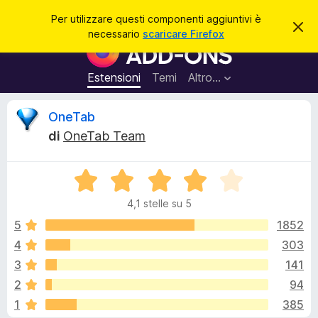
C
Accedi
Per utilizzare questi componenti aggiuntivi è
C
e
necessario
scaricare Firefox
h
C
r
i
o
u
c
d
m
Estensioni
Temi
Altro…
a
i
p
q
u
o
R
OneTab
e
n
s
di
OneTab Team
t
e
e
o
n
a
v
V
t
c
v
a
i
i
4,1 stelle su 5
l
s
a
e
o
u
5
1852
g
t
4
303
g
n
a
i
3
141
t
u
a
s
2
94
4
n
1
385
,
t