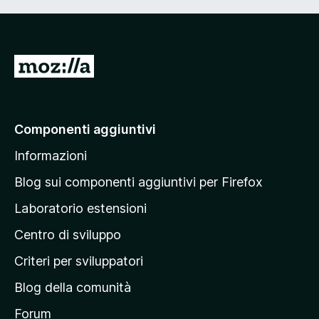
V
a
i
a
Componenti aggiuntivi
l
Informazioni
l
a
Blog sui componenti aggiuntivi per Firefox
p
Laboratorio estensioni
a
Centro di sviluppo
g
i
Criteri per sviluppatori
n
Blog della comunità
a
p
Forum