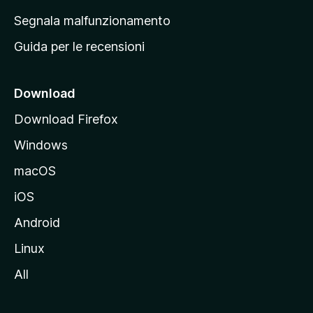
r
Segnala malfunzionamento
i
Guida per le recensioni
n
c
i
Download
p
Download Firefox
a
Windows
l
e
macOS
d
iOS
e
l
Android
s
Linux
i
All
t
o