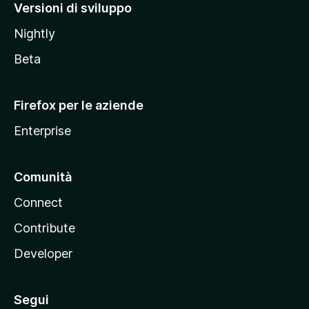
M
Versioni di sviluppo
o
Nightly
z
i
Beta
l
l
Firefox per le aziende
a
Enterprise
Comunità
Connect
Contribute
Developer
Segui