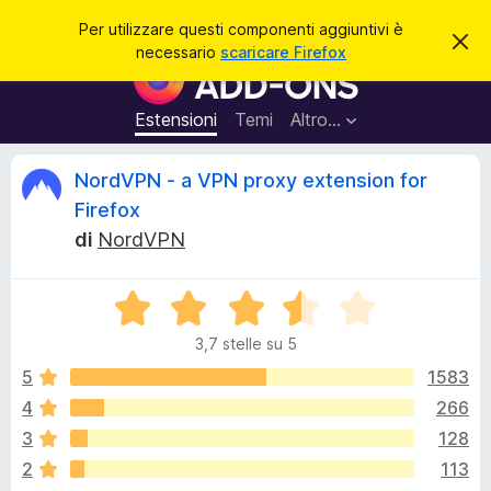
C
Accedi
Per utilizzare questi componenti aggiuntivi è
C
e
necessario
scaricare Firefox
h
C
r
i
o
u
c
d
m
Estensioni
Temi
Altro…
a
i
p
q
u
o
R
NordVPN - a VPN proxy extension for
e
n
s
Firefox
t
e
e
o
di
NordVPN
n
a
v
t
c
v
i
V
i
s
a
a
e
o
3,7 stelle su 5
l
g
u
5
1583
g
n
t
i
4
266
a
u
s
3
128
t
n
a
2
113
t
3