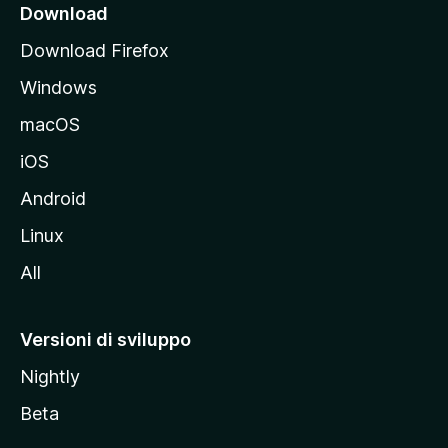
i
Download
p
Download Firefox
a
Windows
l
e
macOS
d
iOS
e
l
Android
s
Linux
i
All
t
o
M
Versioni di sviluppo
o
Nightly
z
i
Beta
l