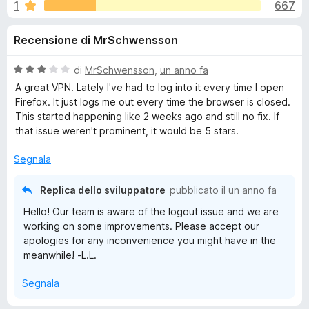
i
1
667
,
i
7
v
o
Recensione di MrSchwensson
s
i
u
p
n
5
V
di
MrSchwensson
,
un anno fa
e
a
A great VPN. Lately I've had to log into it every time I open
r
i
l
Firefox. It just logs me out every time the browser is closed.
F
u
This started happening like 2 weeks ago and still no fix. If
t
i
that issue weren't prominent, it would be 5 stars.
p
a
r
t
Segnala
e
e
a
f
3
Replica dello sviluppatore
pubblicato il
un anno fa
o
r
s
x
Hello! Our team is aware of the logout issue and we are
u
working on some improvements. Please accept our
5
N
apologies for any inconvenience you might have in the
meanwhile! -L.L.
o
Segnala
r