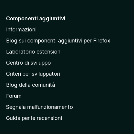
i
a
Componenti aggiuntivi
l
Informazioni
l
a
Blog sui componenti aggiuntivi per Firefox
p
Laboratorio estensioni
a
Centro di sviluppo
g
i
Criteri per sviluppatori
n
Blog della comunità
a
p
Forum
r
Segnala malfunzionamento
i
Guida per le recensioni
n
c