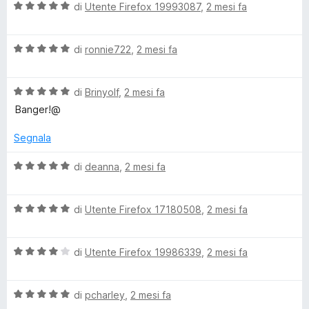
V
u
di
Utente Firefox 19993087
,
2 mesi fa
t
s
a
t
a
u
l
a
5
5
V
u
di
ronnie722
,
2 mesi fa
t
s
a
t
a
u
l
a
4
5
V
u
di
Brinyolf
,
2 mesi fa
t
s
a
t
a
u
Banger!@
l
a
5
5
u
t
s
Segnala
t
a
u
a
5
5
V
di
deanna
,
2 mesi fa
t
s
a
a
u
l
5
5
V
u
di
Utente Firefox 17180508
,
2 mesi fa
s
a
t
u
l
a
5
V
u
di
Utente Firefox 19986339
,
2 mesi fa
t
a
t
a
l
a
5
V
u
di
pcharley
,
2 mesi fa
t
s
a