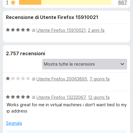
i
1
667
,
i
7
v
o
Recensione di Utente Firefox 15910021
s
i
u
p
n
5
V
di
Utente Firefox 15910021
,
2 anni fa
e
a
r
i
l
F
u
2.757 recensioni
t
i
p
a
r
t
e
e
a
f
V
di
Utente Firefox 20063895
,
7 giorni fa
5
o
a
r
s
x
l
u
V
u
di
Utente Firefox 13232067
,
12 giorni fa
5
N
a
t
Works great for me in virtual machines i don't want tied to my
l
a
ip address
o
u
t
t
a
Segnala
r
a
1