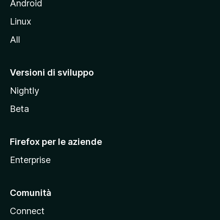
l
Android
s
Linux
i
All
t
o
M
Versioni di sviluppo
o
Nightly
z
i
Beta
l
l
Firefox per le aziende
a
Enterprise
Comunità
Connect