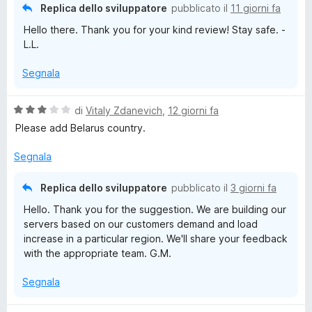
t
s
Replica dello sviluppatore
pubblicato il
11 giorni fa
a
u
d
Hello there. Thank you for your kind review! Stay safe. -
5
5
L.L.
s
V
u
Segnala
5
P
V
di
Vitaly Zdanevich
,
12 giorni fa
N
a
Please add Belarus country.
l
u
-
Segnala
t
a
Replica dello sviluppatore
a
pubblicato il
3 giorni fa
t
Hello. Thank you for the suggestion. We are building our
a
V
servers based on our customers demand and load
3
increase in a particular region. We'll share your feedback
s
with the appropriate team. G.M.
P
u
5
Segnala
N