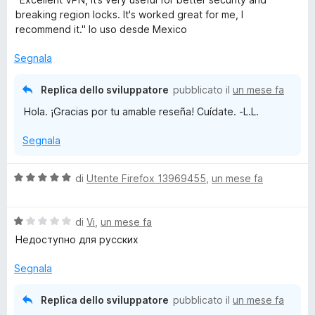
z
l
a
5
5
breaking region locks. It's worked great for me, I
a
r
u
t
s
recommend it." lo uso desde Mexico
r
t
a
u
e
e
a
5
5
Segnala
t
s
a
u
f
Replica dello sviluppatore
pubblicato il
un mese fa
5
5
Hola. ¡Gracias por tu amable reseña! Cuídate. -L.L.
s
o
u
Segnala
5
x
V
di
Utente Firefox 13969455
,
un mese fa
a
l
V
u
di
Vi
,
un mese fa
a
t
Недоступно для русских
l
a
u
t
Segnala
t
a
a
5
Replica dello sviluppatore
pubblicato il
un mese fa
t
s