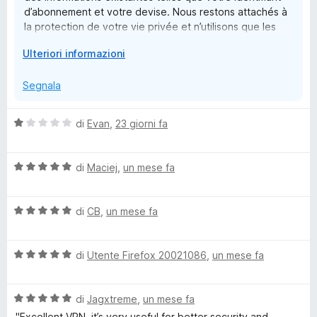
n
d’abonnement et votre devise. Nous restons attachés à
la protection de votre vie privée et n’utilisons que les
s
données nécessaires au bon fonctionnement de nos
E
Ulteriori informazioni
services. Cordialement, G.M.
i
s
p
Segnala
a
o
n
V
di
Evan
,
23 giorni fa
d
n
a
i
l
p
V
u
di
Maciej
,
un mese fa
f
e
a
t
r
l
a
v
o
V
u
di
CB
,
un mese fa
t
i
a
t
a
s
r
l
a
1
u
V
u
di
Utente Firefox 20021086
,
un mese fa
t
s
a
a
t
F
a
u
l
l
a
5
5
i
V
u
di
Jagxtreme
,
un mese fa
t
s
i
z
a
t
a
u
"Excellent VPN, it’s very useful for better security and