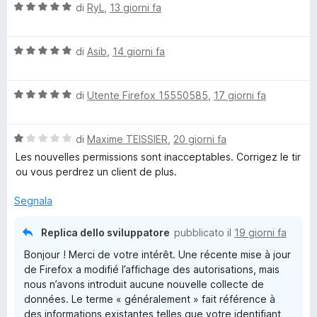
V
di
RyL
,
13 giorni fa
p
a
l
r
V
u
di
Asib
,
14 giorni fa
a
t
o
l
a
V
u
di
Utente Firefox 15550585
,
17 giorni fa
t
a
t
a
x
l
a
5
V
u
di
Maxime TEISSIER
,
20 giorni fa
t
s
y
a
t
a
u
Les nouvelles permissions sont inacceptables. Corrigez le tir
l
a
5
5
ou vous perdrez un client de plus.
e
u
t
s
t
a
u
Segnala
a
5
x
5
t
s
Replica dello sviluppatore
pubblicato il
19 giorni fa
a
u
t
Bonjour ! Merci de votre intérêt. Une récente mise à jour
1
5
de Firefox a modifié l’affichage des autorisations, mais
s
e
nous n’avons introduit aucune nouvelle collecte de
u
données. Le terme « généralement » fait référence à
5
des informations existantes telles que votre identifiant