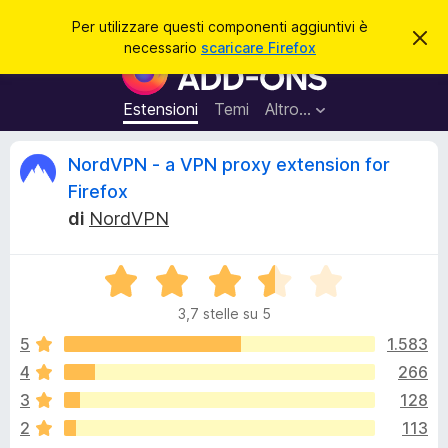
C
Accedi
Per utilizzare questi componenti aggiuntivi è
C
e
necessario
scaricare Firefox
h
C
r
i
o
u
c
d
m
Estensioni
Temi
Altro…
a
i
p
q
u
o
R
NordVPN - a VPN proxy extension for
e
n
s
Firefox
t
e
e
o
di
NordVPN
n
a
v
t
c
v
i
V
i
s
a
a
e
o
3,7 stelle su 5
l
g
u
5
1.583
g
n
t
i
4
266
a
u
s
3
128
t
n
a
2
113
t
3