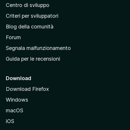
Centro di sviluppo
g
i
Criteri per sviluppatori
n
Blog della comunità
a
p
Forum
r
Segnala malfunzionamento
i
Guida per le recensioni
n
c
i
Download
p
Download Firefox
a
Windows
l
e
macOS
d
iOS
e