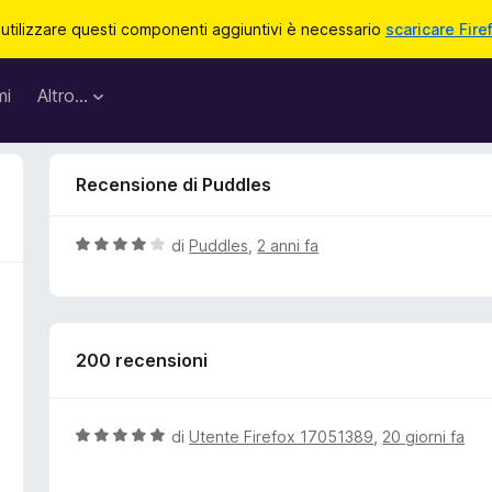
 utilizzare questi componenti aggiuntivi è necessario
scaricare Fire
mi
Altro…
Recensione di Puddles
V
di
Puddles
,
2 anni fa
a
l
u
t
200 recensioni
a
t
a
4
V
di
Utente Firefox 17051389
,
20 giorni fa
s
a
u
l