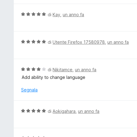
5
a
u
5
t
V
di
Kay
,
un anno fa
s
a
a
u
t
l
5
a
u
5
t
V
di
Utente Firefox 17580978
,
un anno fa
s
a
a
u
t
l
5
a
u
5
t
V
di
Nikitamce
,
un anno fa
s
a
a
Add ability to change language
u
t
l
5
a
u
Segnala
5
t
s
a
u
t
V
di
Aokigahara
,
un anno fa
5
a
a
4
l
s
u
u
t