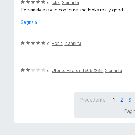
t
V
di
luks
,
2 anni fa
s
a
a
Extremely easy to configure and looks really good
u
t
l
5
a
u
Segnala
5
t
s
a
u
t
V
di
Rohit
,
2 anni fa
5
a
a
5
l
s
u
u
t
V
di
Utente Firefox 15062265
,
2 anni fa
5
a
a
t
l
a
u
5
t
Precedente
1
2
3
s
a
u
t
Pagin
5
a
2
s
u