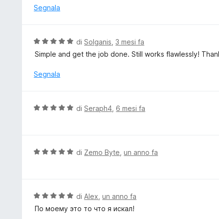
5
t
Segnala
s
a
u
t
5
a
V
di
Solganis
,
3 mesi fa
1
a
Simple and get the job done. Still works flawlessly! Than
s
l
u
u
Segnala
5
t
a
t
V
di
Seraph4
,
6 mesi fa
a
a
5
l
s
u
u
t
V
di
Zemo Byte
,
un anno fa
5
a
a
t
l
a
u
5
t
V
di
Alex
,
un anno fa
s
a
a
По моему это то что я искал!
u
t
l