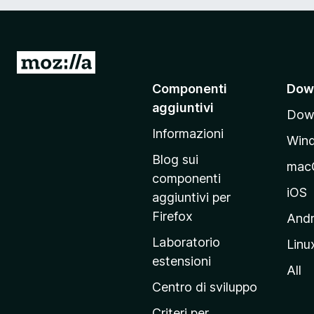
V
a
Componenti
Dow
i
aggiuntivi
Down
a
Informazioni
l
Win
l
Blog sui
mac
a
componenti
p
iOS
aggiuntivi per
a
Firefox
Andr
g
Laboratorio
Linu
i
estensioni
n
All
a
Centro di sviluppo
p
Criteri per