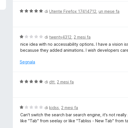
5
u
t
V
di
Utente Firefox 17414712
,
un mese fa
a
a
t
l
a
u
5
t
V
di
twenty4312
,
2 mesi fa
s
a
a
nice idea with no accessability options. I have a vision is
u
t
l
becasuse they added animations. I wish developers care
5
a
u
5
t
Segnala
s
a
u
t
5
a
V
di
dtt
,
2 mesi fa
1
a
s
l
u
u
5
t
V
di
kidss
,
2 mesi fa
a
a
Can't switch the search bar search engine, it's not real
t
l
like "Tab" from seelay or like "Tabliss - New Tab" from ta
a
u