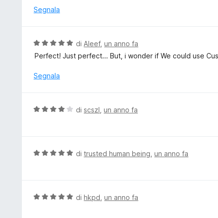
5
a
u
Segnala
5
t
s
a
u
t
V
di
Aleef
,
un anno fa
5
a
a
Perfect! Just perfect... But, i wonder if We could use Cu
5
l
s
u
Segnala
u
t
5
a
t
V
di
scszl
,
un anno fa
a
a
5
l
s
u
u
t
V
di
trusted human being
,
un anno fa
5
a
a
t
l
a
u
4
t
V
di
hkpd
,
un anno fa
s
a
a
u
t
l