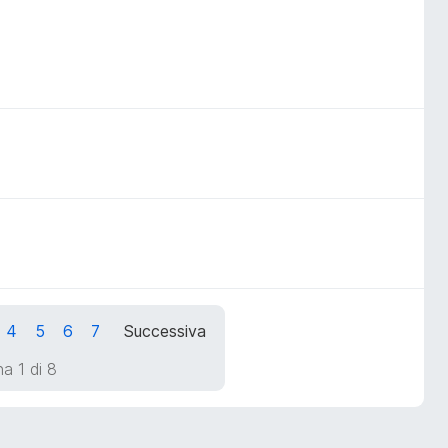
4
5
6
7
Successiva
a 1 di 8