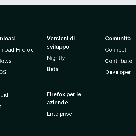
5
nload
Versioni di
Comunità
sviluppo
load Firefox
Connect
Nightly
dows
Contribute
Beta
OS
Developer
Firefox per le
oid
aziende
x
Enterprise