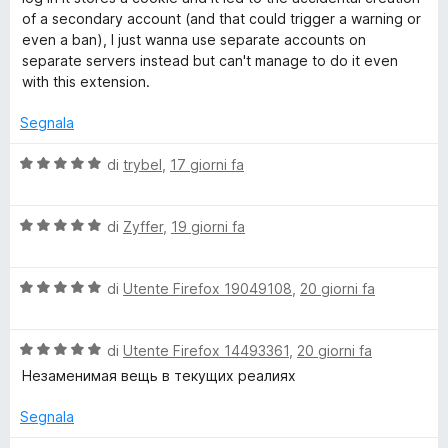
a
5
of a secondary account (and that could trigger a warning or
t
s
even a ban), I just wanna use separate accounts on
a
u
separate servers instead but can't manage to do it even
2
5
with this extension.
s
u
Segnala
5
V
di
trybel
,
17 giorni fa
a
l
V
u
di
Zyffer
,
19 giorni fa
a
t
l
a
V
u
di
Utente Firefox 19049108
,
20 giorni fa
t
a
t
a
l
a
5
V
u
di
Utente Firefox 14493361
,
20 giorni fa
t
s
a
t
a
u
Незаменимая вещь в текущих реалиях
l
a
5
5
u
t
s
Segnala
t
a
u