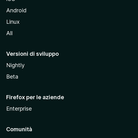
e
l
Android
s
Linux
i
All
t
o
M
Versioni di sviluppo
o
Nightly
z
i
Beta
l
l
Firefox per le aziende
a
Enterprise
Comunità