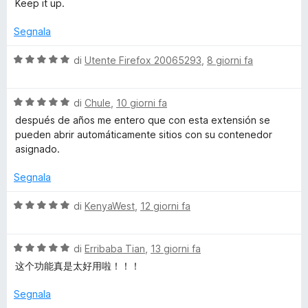
Keep it up.
-
a
5
Segnala
A
s
u
V
di
Utente Firefox 20065293
,
8 giorni fa
5
a
c
l
V
u
di
Chule
,
10 giorni fa
c
a
t
después de años me entero que con esta extensión se
l
a
pueden abrir automáticamente sitios con su contenedor
o
u
t
asignado.
t
a
a
u
5
Segnala
t
s
a
u
V
di
KenyaWest
,
12 giorni fa
n
5
5
a
s
l
t
u
V
u
di
Erribaba Tian
,
13 giorni fa
5
a
t
这个功能真是太好用啦！！！
C
l
a
u
t
Segnala
t
a