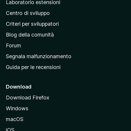
Laboratorio estensioni
a
Centro di sviluppo
g
i
Criteri per sviluppatori
n
Blog della comunità
a
p
Forum
r
Segnala malfunzionamento
i
Guida per le recensioni
n
c
i
Download
p
Download Firefox
a
Windows
l
e
macOS
d
iOS