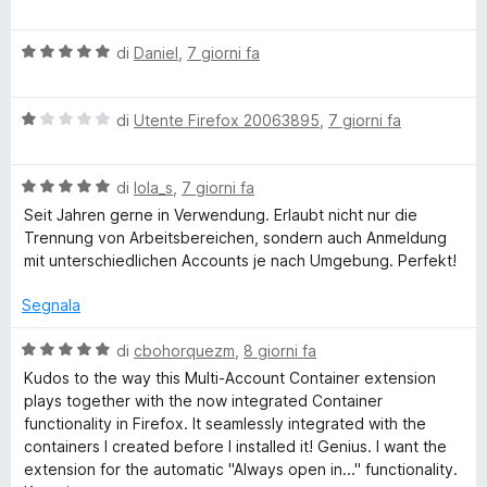
a
a
5
l
e
s
V
u
di
Daniel
,
7 giorni fa
u
a
t
f
5
l
a
V
u
di
Utente Firefox 20063895
,
7 giorni fa
t
o
a
t
a
l
a
5
V
u
di
lola_s
,
7 giorni fa
t
x
s
a
t
a
u
Seit Jahren gerne in Verwendung. Erlaubt nicht nur die
l
a
5
5
Trennung von Arbeitsbereichen, sondern auch Anmeldung
M
u
t
s
mit unterschiedlichen Accounts je nach Umgebung. Perfekt!
t
a
u
u
a
1
5
Segnala
t
s
l
a
u
V
di
cbohorquezm
,
8 giorni fa
5
5
a
Kudos to the way this Multi-Account Container extension
s
l
t
plays together with the now integrated Container
u
u
functionality in Firefox. It seamlessly integrated with the
5
t
containers I created before I installed it! Genius. I want the
i
a
extension for the automatic "Always open in..." functionality.
t