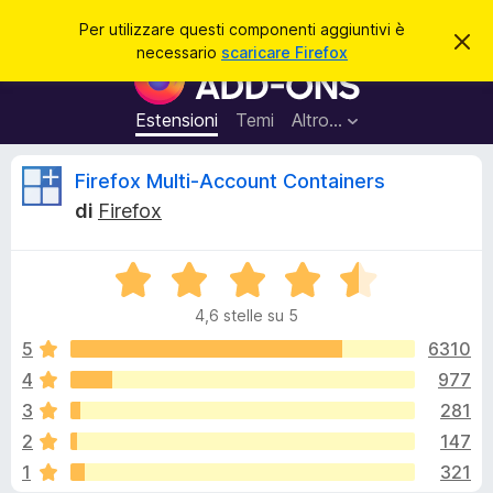
C
Accedi
Per utilizzare questi componenti aggiuntivi è
C
e
necessario
scaricare Firefox
h
C
r
i
o
u
c
d
m
Estensioni
Temi
Altro…
a
i
p
q
u
o
R
Firefox Multi-Account Containers
e
n
s
di
Firefox
t
e
e
o
n
a
v
V
t
c
v
a
i
i
4,6 stelle su 5
l
s
a
e
o
u
5
6310
g
t
4
977
g
n
a
i
3
281
t
u
a
s
2
147
4
n
1
321
,
t