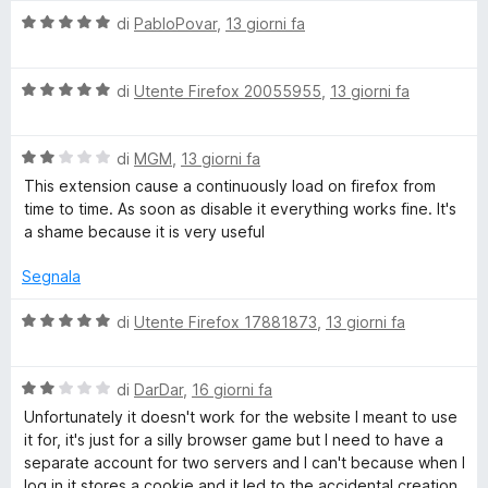
o
a
5
V
di
PabloPovar
,
13 giorni fa
t
s
a
n
a
u
l
5
5
V
u
di
Utente Firefox 20055955
,
13 giorni fa
t
s
a
t
u
l
a
a
5
V
u
di
MGM
,
13 giorni fa
t
a
t
a
This extension cause a continuously load on firefox from
l
a
5
i
time to time. As soon as disable it everything works fine. It's
u
t
s
a shame because it is very useful
t
a
u
n
a
5
5
Segnala
t
s
e
a
u
V
di
Utente Firefox 17881873
,
13 giorni fa
2
5
a
s
r
l
u
V
u
di
DarDar
,
16 giorni fa
5
a
t
s
Unfortunately it doesn't work for the website I meant to use
l
a
it for, it's just for a silly browser game but I need to have a
u
t
separate account for two servers and I can't because when I
t
a
log in it stores a cookie and it led to the accidental creation