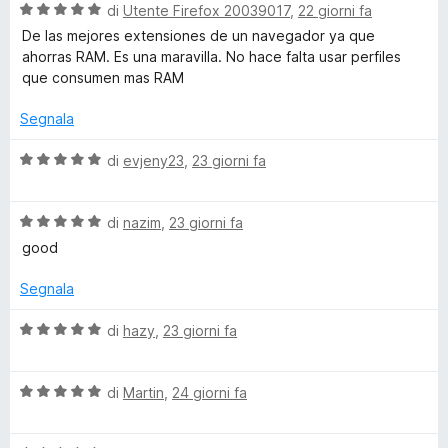
a
5
5
V
di
Utente Firefox 20039017
,
22 giorni fa
t
s
a
De las mejores extensiones de un navegador ya que
a
u
l
ahorras RAM. Es una maravilla. No hace falta usar perfiles
5
5
u
que consumen mas RAM
s
t
u
a
Segnala
5
t
a
V
di
evjeny23
,
23 giorni fa
5
a
s
l
u
V
u
di
nazim
,
23 giorni fa
5
a
t
good
l
a
u
t
Segnala
t
a
a
5
V
di
hazy
,
23 giorni fa
t
s
a
a
u
l
5
5
V
u
di
Martin
,
24 giorni fa
s
a
t
u
l
a