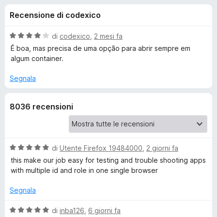
i
6
i
Recensione di codexico
s
v
o
u
i
5
V
di
codexico
,
2 mesi fa
p
n
a
É boa, mas precisa de uma opção para abrir sempre em
e
l
algum container.
u
r
i
t
F
Segnala
a
i
p
t
r
8036 recensioni
a
e
e
4
f
s
o
u
r
5
V
x
di
Utente Firefox 19484000
,
2 giorni fa
a
this make our job easy for testing and trouble shooting apps
F
l
with multiple id and role in one single browser
u
i
t
Segnala
a
r
t
V
di
inba126
,
6 giorni fa