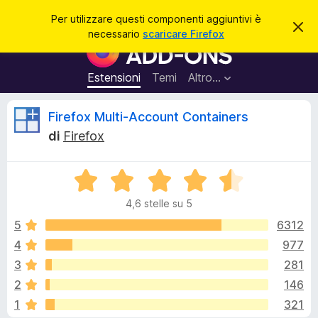
C
Accedi
Per utilizzare questi componenti aggiuntivi è
C
e
necessario
scaricare Firefox
h
C
r
i
o
u
c
d
m
Estensioni
Temi
Altro…
a
i
p
q
u
o
R
Firefox Multi-Account Containers
e
n
s
di
Firefox
t
e
e
o
n
a
v
V
t
c
v
a
i
i
4,6 stelle su 5
l
s
a
e
o
u
5
6312
g
t
4
977
g
n
a
i
3
281
t
u
a
s
2
146
4
n
1
321
,
t