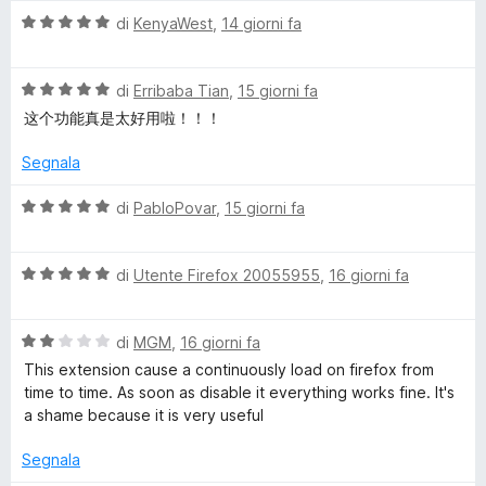
o
a
u
V
di
KenyaWest
,
14 giorni fa
5
5
a
n
s
l
u
V
u
di
Erribaba Tian
,
15 giorni fa
t
5
a
t
这个功能真是太好用啦！！！
l
a
a
u
t
Segnala
t
a
a
5
i
V
di
PabloPovar
,
15 giorni fa
t
s
a
a
u
l
n
5
5
V
u
di
Utente Firefox 20055955
,
16 giorni fa
s
a
t
e
u
l
a
5
V
u
di
MGM
,
16 giorni fa
t
r
a
t
a
This extension cause a continuously load on firefox from
l
a
5
time to time. As soon as disable it everything works fine. It's
u
t
s
s
a shame because it is very useful
t
a
u
a
5
5
Segnala
t
s