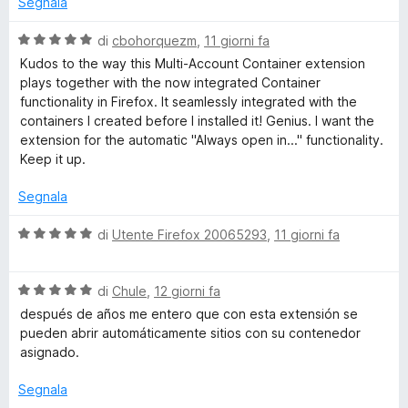
5
Segnala
-
t
s
a
u
V
di
cbohorquezm
,
11 giorni fa
5
A
5
a
Kudos to the way this Multi-Account Container extension
s
l
plays together with the now integrated Container
u
u
c
functionality in Firefox. It seamlessly integrated with the
5
t
containers I created before I installed it! Genius. I want the
a
extension for the automatic "Always open in..." functionality.
c
t
Keep it up.
a
o
5
Segnala
s
u
u
V
di
Utente Firefox 20065293
,
11 giorni fa
5
a
l
n
V
u
di
Chule
,
12 giorni fa
a
t
después de años me entero que con esta extensión se
t
l
a
pueden abrir automáticamente sitios con su contenedor
u
t
asignado.
C
t
a
a
5
Segnala
t
s