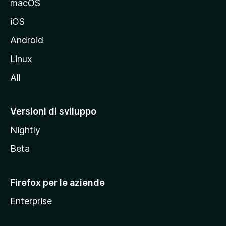
macOS
d
iOS
e
l
Android
s
Linux
i
All
t
o
M
Versioni di sviluppo
o
Nightly
z
i
Beta
l
l
Firefox per le aziende
a
Enterprise