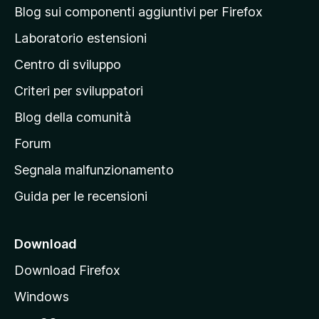
a
Blog sui componenti aggiuntivi per Firefox
p
Laboratorio estensioni
a
Centro di sviluppo
g
i
Criteri per sviluppatori
n
Blog della comunità
a
p
Forum
r
Segnala malfunzionamento
i
Guida per le recensioni
n
c
i
Download
p
Download Firefox
a
Windows
l
e