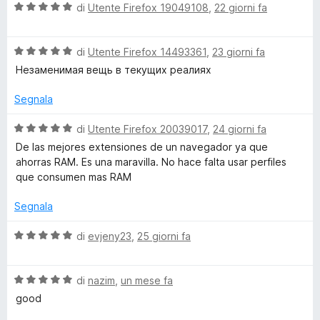
V
u
di
Utente Firefox 19049108
,
22 giorni fa
t
a
t
a
l
a
5
V
u
di
Utente Firefox 14493361
,
23 giorni fa
t
s
a
t
a
u
Незаменимая вещь в текущих реалиях
l
a
5
5
u
t
s
Segnala
t
a
u
a
5
5
V
di
Utente Firefox 20039017
,
24 giorni fa
t
s
a
De las mejores extensiones de un navegador ya que
a
u
l
ahorras RAM. Es una maravilla. No hace falta usar perfiles
5
5
u
que consumen mas RAM
s
t
u
a
Segnala
5
t
a
V
di
evjeny23
,
25 giorni fa
5
a
s
l
u
V
u
di
nazim
,
un mese fa
5
a
t
good
l
a