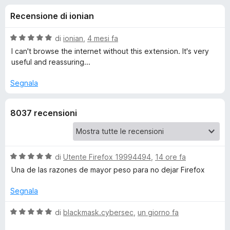
i
6
i
Recensione di ionian
s
v
o
u
i
5
V
di
ionian
,
4 mesi fa
p
n
a
I can't browse the internet without this extension. It's very
e
l
useful and reassuring...
u
r
i
t
F
Segnala
a
i
p
t
r
8037 recensioni
a
e
e
5
f
s
o
u
r
5
V
x
di
Utente Firefox 19994494
,
14 ore fa
a
Una de las razones de mayor peso para no dejar Firefox
F
l
u
Segnala
i
t
a
V
di
blackmask.cybersec
,
un giorno fa
r
t
a