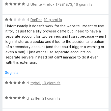
a
u
V
di
Utente Firefox 17881873
,
16 giorni fa
2
5
a
s
l
u
V
u
di
DarDar
,
19 giorni fa
5
a
t
Unfortunately it doesn't work for the website I meant to use
l
a
it for, it's just for a silly browser game but I need to have a
u
t
separate account for two servers and I can't because when I
t
a
log in it stores a cookie and it led to the accidental creation
a
5
of a secondary account (and that could trigger a warning or
t
s
even a ban), I just wanna use separate accounts on
a
u
separate servers instead but can't manage to do it even
2
5
with this extension.
s
u
Segnala
5
V
di
trybel
,
19 giorni fa
a
l
V
u
di
Zyffer
,
21 giorni fa
a
t
l
a