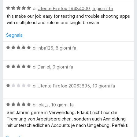
a
l
5
V
u
di
Utente Firefox 19484000
,
5 giorni fa
e
s
a
t
this make our job easy for testing and trouble shooting apps
u
l
a
with multiple id and role in one single browser
f
5
u
t
t
a
Segnala
o
a
5
t
s
V
di
inba126
,
8 giorni fa
a
x
u
a
5
5
l
s
V
u
di
Daniel
,
9 giorni fa
M
u
a
t
5
l
a
u
V
u
di
Utente Firefox 20063895
,
10 giorni fa
t
a
t
a
l
l
a
5
V
u
di
lola_s
,
10 giorni fa
t
s
a
t
a
u
t
Seit Jahren gerne in Verwendung. Erlaubt nicht nur die
l
a
5
5
Trennung von Arbeitsbereichen, sondern auch Anmeldung
u
t
s
mit unterschiedlichen Accounts je nach Umgebung. Perfekt!
i
t
a
u
a
1