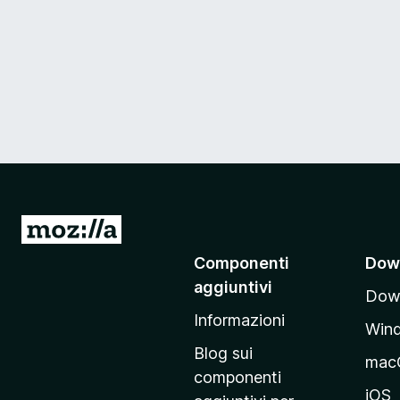
V
a
Componenti
Dow
i
aggiuntivi
Down
a
Informazioni
l
Win
l
Blog sui
mac
a
componenti
p
iOS