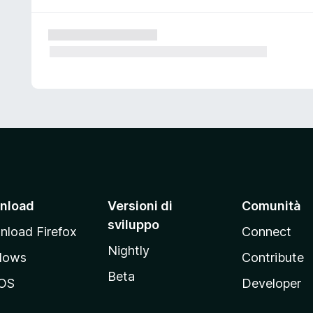
nload
Versioni di
Comunità
sviluppo
load Firefox
Connect
Nightly
dows
Contribute
Beta
OS
Developer