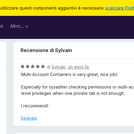
 utilizzare questi componenti aggiuntivi è necessario
scaricare Fire
mi
Altro…
Recensione di Sylvain
V
di
Sylvain
,
un anno fa
a
Multi-Account Containers is very great, nice job!
l
u
Especially for sysadmin checking permissions or multi-a
t
level privileges when one private tab is not enough.
a
t
I recommend!
a
5
Segnala
s
u