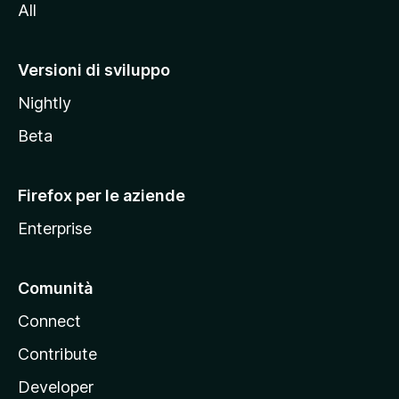
All
t
o
M
Versioni di sviluppo
o
Nightly
z
i
Beta
l
l
Firefox per le aziende
a
Enterprise
Comunità
Connect
Contribute
Developer