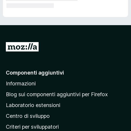
V
a
i
a
Componenti aggiuntivi
l
Informazioni
l
a
Blog sui componenti aggiuntivi per Firefox
p
Laboratorio estensioni
a
Centro di sviluppo
g
i
Criteri per sviluppatori