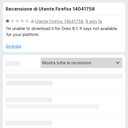
i
6
i
Recensione di Utente Firefox 14041758
s
v
o
u
i
5
V
di
Utente Firefox 14041758
,
8 anni fa
p
n
a
I'm unable to download it for Oreo 8.1. It says not available
e
l
for your platform.
u
r
i
t
F
Segnala
a
i
p
t
r
a
e
e
1
f
s
o
u
r
5
x
F
i
r