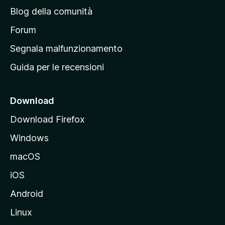
n
Blog della comunità
a
p
Forum
r
Segnala malfunzionamento
i
Guida per le recensioni
n
c
i
Download
p
Download Firefox
a
Windows
l
e
macOS
d
iOS
e
l
Android
s
Linux
i