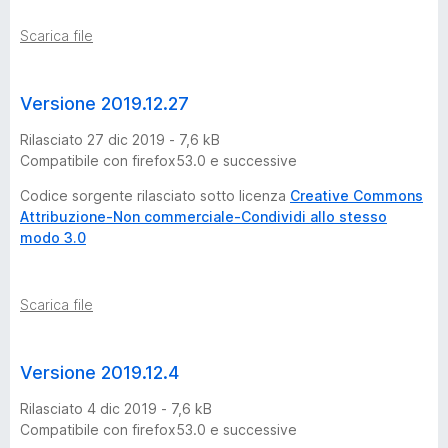
e
Scarica file
)
-
Versione 2019.12.27
Rilasciato 27 dic 2019 - 7,6 kB
1
Compatibile con firefox53.0 e successive
8
Codice sorgente rilasciato sotto licenza
Creative Commons
Attribuzione-Non commerciale-Condividi allo stesso
modo 3.0
v
e
Scarica file
r
Versione 2019.12.4
s
Rilasciato 4 dic 2019 - 7,6 kB
Compatibile con firefox53.0 e successive
i