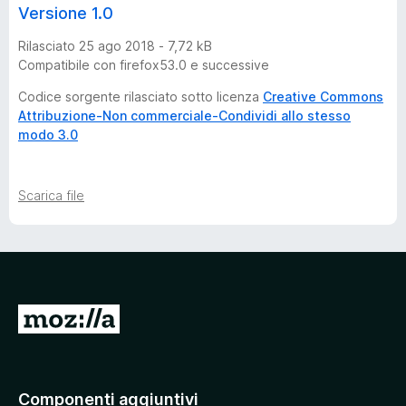
Versione 1.0
Rilasciato 25 ago 2018 - 7,72 kB
Compatibile con firefox53.0 e successive
Codice sorgente rilasciato sotto licenza
Creative Commons
Attribuzione-Non commerciale-Condividi allo stesso
modo 3.0
Scarica file
V
a
i
a
Componenti aggiuntivi