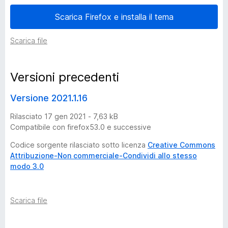
n
Scarica Firefox e installa il tema
i
Scarica file
d
Versioni precedenti
i
Versione 2021.1.16
M
Rilasciato 17 gen 2021 - 7,63 kB
Compatibile con firefox53.0 e successive
a
Codice sorgente rilasciato sotto licenza
Creative Commons
Attribuzione-Non commerciale-Condividi allo stesso
t
modo 3.0
t
Scarica file
e