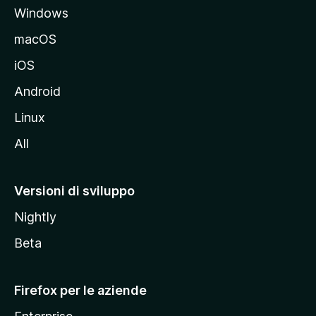
Windows
l
e
macOS
d
iOS
e
l
Android
s
Linux
i
All
t
o
M
Versioni di sviluppo
o
Nightly
z
i
Beta
l
l
Firefox per le aziende
a