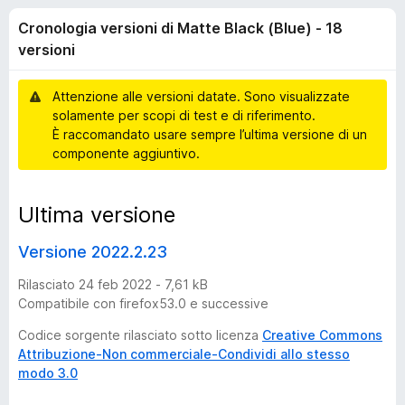
o
8
i
Cronologia versioni di Matte Black (Blue) - 18
s
v
g
u
versioni
i
5
p
i
Attenzione alle versioni datate. Sono visualizzate
e
solamente per scopi di test e di riferimento.
r
a
È raccomandato usare sempre l’ultima versione di un
F
componente aggiuntivo.
i
v
r
Ultima versione
e
e
f
Versione 2022.2.23
o
r
x
Rilasciato 24 feb 2022 - 7,61 kB
s
Compatibile con firefox53.0 e successive
Codice sorgente rilasciato sotto licenza
Creative Commons
i
Attribuzione-Non commerciale-Condividi allo stesso
modo 3.0
o