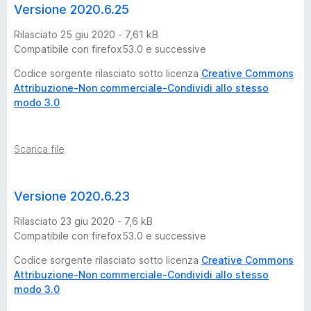
Versione 2020.6.25
B
Rilasciato 25 giu 2020 - 7,61 kB
l
Compatibile con firefox53.0 e successive
Codice sorgente rilasciato sotto licenza
Creative Commons
a
Attribuzione-Non commerciale-Condividi allo stesso
modo 3.0
c
k
Scarica file
(
Versione 2020.6.23
B
Rilasciato 23 giu 2020 - 7,6 kB
Compatibile con firefox53.0 e successive
l
Codice sorgente rilasciato sotto licenza
Creative Commons
Attribuzione-Non commerciale-Condividi allo stesso
u
modo 3.0