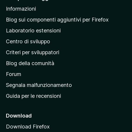
l
Informazioni
l
a
Blog sui componenti aggiuntivi per Firefox
p
Laboratorio estensioni
a
Centro di sviluppo
g
i
Criteri per sviluppatori
n
Blog della comunità
a
p
Forum
r
Segnala malfunzionamento
i
Guida per le recensioni
n
c
i
Download
p
Download Firefox
a