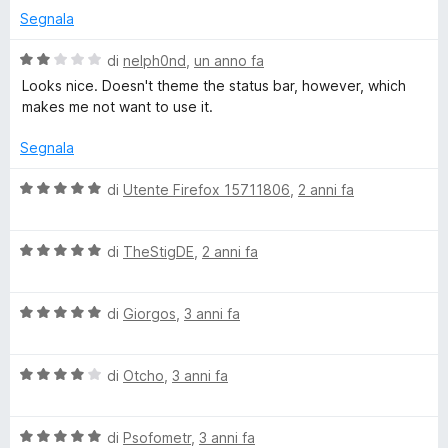
u
t
Segnala
t
t
a
a
4
V
di
nelph0nd
,
un anno fa
t
e
s
a
Looks nice. Doesn't theme the status bar, however, which
a
u
l
makes me not want to use it.
5
5
u
B
s
t
Segnala
u
a
l
5
t
V
di
Utente Firefox 15711806
,
2 anni fa
a
a
a
2
l
s
V
u
di
TheStigDE
,
2 anni fa
u
c
a
t
5
l
a
V
u
di
Giorgos
,
3 anni fa
t
k
a
t
a
l
a
5
(
V
u
di
Otcho
,
3 anni fa
t
s
a
t
a
u
B
l
a
5
5
V
u
di
Psofometr
,
3 anni fa
t
s