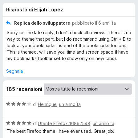
i
8
i
Risposta di Elijah Lopez
s
v
o
u
i
5
Replica dello sviluppatore
pubblicato il
6 anni fa
p
n
Sorry for the late reply, I don't check all reviews. There is no
e
way to theme that part, but I do recommend using Ctrl + B to
r
i
look at your bookmarks instead of the bookmarks toolbar.
F
This is themed, will save you time and screen space (I have
i
my bookmarks toolbar set to show only on new tabs).
p
r
Segnala
e
e
f
o
r
185 recensioni
x
M
V
di
Henrique
,
un anno fa
a
l
a
V
u
di
Utente Firefox 16862548
,
un anno fa
a
t
The best Firefox theme I have ever used. Great job!
t
l
a