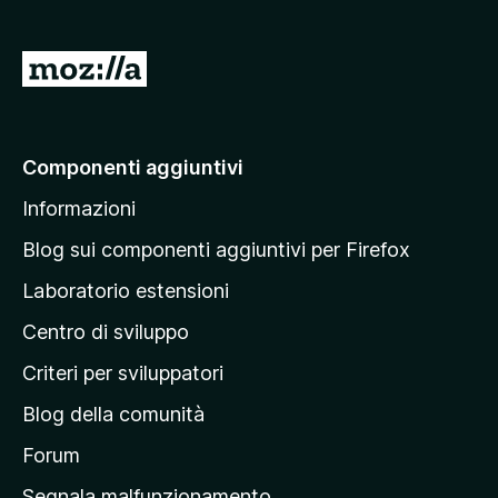
s
u
5
V
a
i
a
Componenti aggiuntivi
l
Informazioni
l
a
Blog sui componenti aggiuntivi per Firefox
p
Laboratorio estensioni
a
Centro di sviluppo
g
i
Criteri per sviluppatori
n
Blog della comunità
a
p
Forum
r
Segnala malfunzionamento