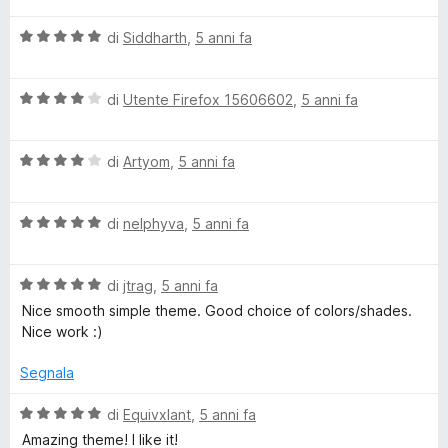
l
a
5
5
V
u
di
Siddharth
,
5 anni fa
t
s
a
t
a
u
l
a
5
5
V
u
di
Utente Firefox 15606602
,
5 anni fa
t
s
a
t
a
u
l
a
5
5
V
u
di
Artyom
,
5 anni fa
t
s
a
t
a
u
l
a
5
5
V
u
di
nelphyva
,
5 anni fa
t
s
a
t
a
u
l
a
4
5
V
u
di
jtrag
,
5 anni fa
t
s
a
t
a
u
Nice smooth simple theme. Good choice of colors/shades.
l
a
4
5
Nice work :)
u
t
s
t
a
u
Segnala
a
5
5
t
s
V
di
Equivxlant
,
5 anni fa
a
u
a
Amazing theme! I like it!