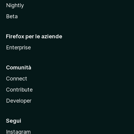
Nightly
z
i
Beta
l
l
Firefox per le aziende
a
Enterprise
Comunità
Connect
Contribute
Developer
Segui
Instagram