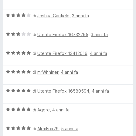
a
t
a
u
l
l
a
5
5
V
u
di
Joshua Canfield
,
3 anni fa
t
s
u
a
t
a
u
l
a
4
5
e
V
u
di
Utente Firefox 16732295
,
3 anni fa
t
s
a
t
a
u
l
a
5
5
)
V
u
di
Utente Firefox 13412016
,
4 anni fa
t
s
a
t
a
u
l
a
4
5
V
u
di
mrWhhiner
,
4 anni fa
t
s
a
t
a
u
l
a
3
5
V
u
di
Utente Firefox 16580594
,
4 anni fa
t
s
a
t
a
u
l
a
5
5
V
u
di
Aggre
,
4 anni fa
t
s
a
t
a
u
l
a
5
5
V
u
di
AlexFox29
,
5 anni fa
t
s
a
t
a
u