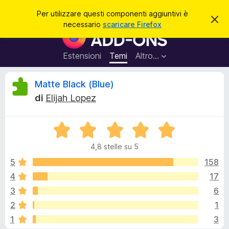
C
Accedi
Per utilizzare questi componenti aggiuntivi è
C
e
necessario
scaricare Firefox
h
C
r
i
o
u
c
d
m
Estensioni
Temi
Altro…
a
i
p
q
u
o
R
Matte Black (Blue)
e
n
s
di
Elijah Lopez
t
e
e
o
n
a
v
V
t
c
v
a
i
i
4,8 stelle su 5
l
s
a
e
o
u
5
158
g
t
4
17
g
n
a
i
3
6
t
u
a
s
2
1
4
n
1
3
,
t