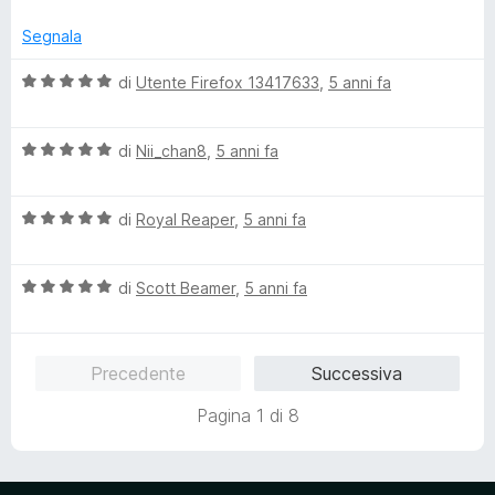
5
5
l
s
u
Segnala
u
t
5
a
V
di
Utente Firefox 13417633
,
5 anni fa
t
a
a
l
5
V
u
di
Nii_chan8
,
5 anni fa
s
a
t
u
l
a
5
V
u
di
Royal Reaper
,
5 anni fa
t
a
t
a
l
a
5
V
u
di
Scott Beamer
,
5 anni fa
t
s
a
t
a
u
l
a
5
5
u
t
s
Precedente
Successiva
t
a
u
a
5
5
Pagina 1 di 8
t
s
a
u
5
5