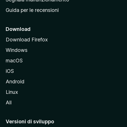
i
Guida per le recensioni
n
c
i
Download
p
Download Firefox
a
Windows
l
e
macOS
d
iOS
e
l
Android
s
Linux
i
All
t
o
M
Versioni di sviluppo
o