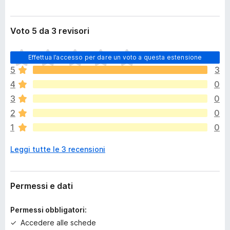
Voto 5 da 3 revisori
N
Effettua l’accesso per dare un voto a questa estensione
o
5
3
n
4
0
c
i
3
0
s
2
0
o
1
0
n
o
Leggi tutte le 3 recensioni
a
n
c
o
Permessi e dati
r
a
Permessi obbligatori:
v
Accedere alle schede
a