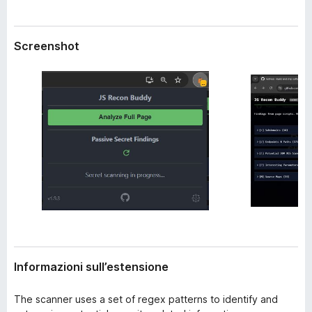
i
i
o
v
n
Screenshot
i
e
p
e
r
F
i
r
e
f
o
x
Informazioni sull’estensione
The scanner uses a set of regex patterns to identify and