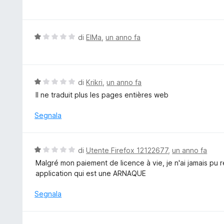
a
1
l
s
u
u
t
V
di
ElMa
,
un anno fa
5
a
a
t
l
a
u
1
t
V
di
Krikri
,
un anno fa
s
a
a
Il ne traduit plus les pages entières web
u
t
l
5
a
u
Segnala
1
t
s
a
u
t
V
di
Utente Firefox 12122677
,
un anno fa
5
a
a
Malgré mon paiement de licence à vie, je n'ai jamais p
1
l
application qui est une ARNAQUE
s
u
u
t
Segnala
5
a
t
a