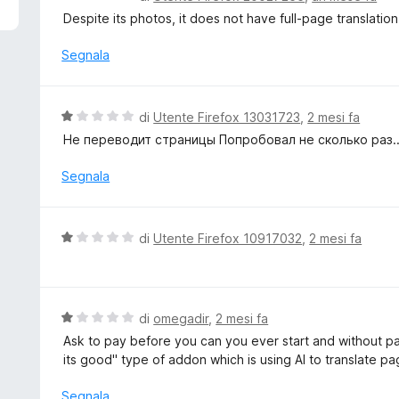
5
a
Despite its photos, it does not have full-page translation-
l
u
Segnala
t
a
t
V
di
Utente Firefox 13031723
,
2 mesi fa
a
a
Не переводит страницы Попробовал не сколько раз..
1
l
s
u
Segnala
u
t
5
a
t
V
di
Utente Firefox 10917032
,
2 mesi fa
a
a
1
l
s
u
u
t
V
di
omegadir
,
2 mesi fa
5
a
a
Ask to pay before you can you ever start and without pa
t
l
its good" type of addon which is using AI to translate pa
a
u
1
t
Segnala