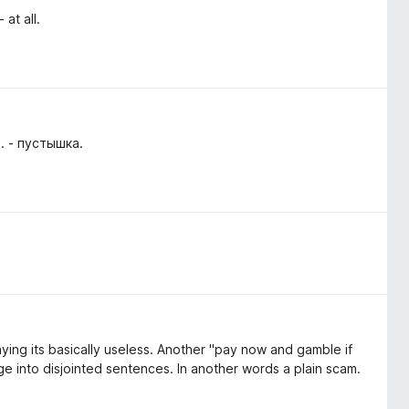
 at all.
. - пустышка.
ying its basically useless. Another "pay now and gamble if
ge into disjointed sentences. In another words a plain scam.