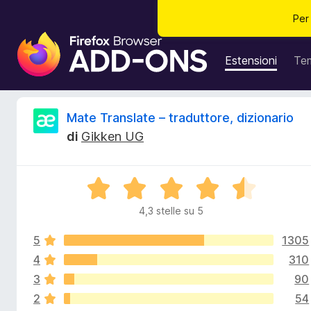
Per
C
o
Estensioni
Te
m
p
o
R
Mate Translate – traduttore, dizionario
n
di
Gikken UG
e
e
n
t
c
V
i
a
a
4,3 stelle su 5
e
l
g
u
g
5
1305
t
n
i
a
4
310
t
u
3
90
s
a
n
2
54
4
t