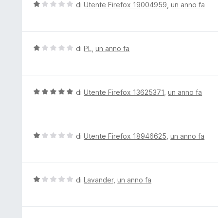
V
di
Utente Firefox 19004959
,
un anno fa
1
a
s
l
u
u
5
t
V
di
PL
,
un anno fa
a
a
t
l
a
u
1
t
V
di
Utente Firefox 13625371
,
un anno fa
s
a
a
u
t
l
5
a
u
1
t
V
di
Utente Firefox 18946625
,
un anno fa
s
a
a
u
t
l
5
a
u
5
t
V
di
Lavander
,
un anno fa
s
a
a
u
t
l
5
a
u
1