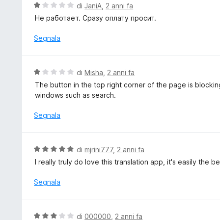
t
V
di
JaniA
,
2 anni fa
s
a
a
Не работает. Сразу оплату просит.
u
t
l
5
a
u
Segnala
1
t
s
a
u
t
V
di
Misha
,
2 anni fa
5
a
a
The button in the top right corner of the page is blocking
1
l
windows such as search.
s
u
u
t
Segnala
5
a
t
a
V
di
mjrini777
,
2 anni fa
1
a
I really truly do love this translation app, it's easily the
s
l
u
u
Segnala
5
t
a
t
V
di
000000
,
2 anni fa