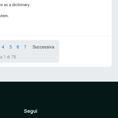
is as a dictionary.
stem.
4
5
6
7
Successiva
a 1 di 78
Segui