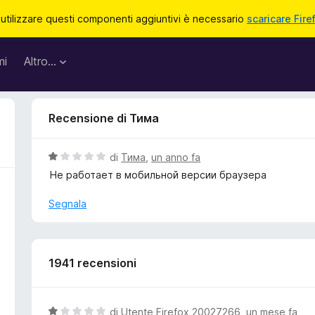
 utilizzare questi componenti aggiuntivi è necessario
scaricare Fire
mi
Altro…
Recensione di Тима
V
di
Тима
,
un anno fa
a
Не работает в мобильной версии браузера
l
u
Segnala
t
a
t
a
1941 recensioni
1
s
u
V
di
Utente Firefox 20027266
,
un mese fa