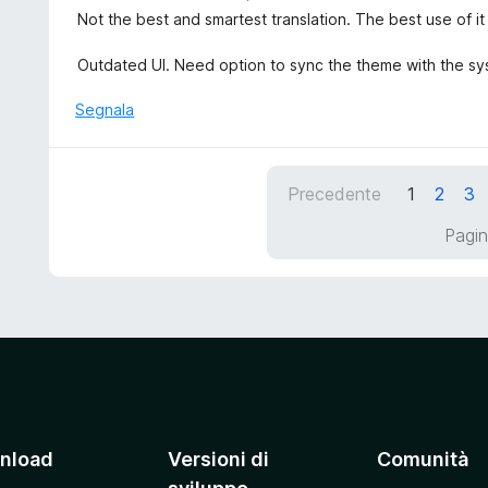
a
a
Not the best and smartest translation. The best use of it 
5
l
s
u
Outdated UI. Need option to sync the theme with the sy
u
t
5
a
Segnala
t
a
3
Precedente
1
2
3
s
u
Pagin
5
nload
Versioni di
Comunità