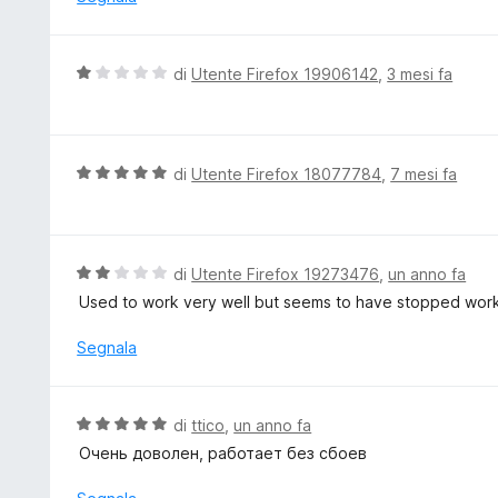
s
a
u
t
5
a
V
di
Utente Firefox 19906142
,
3 mesi fa
1
a
s
l
u
u
5
t
V
di
Utente Firefox 18077784
,
7 mesi fa
a
a
t
l
a
u
1
t
V
di
Utente Firefox 19273476
,
un anno fa
s
a
a
Used to work very well but seems to have stopped work
u
t
l
5
a
u
Segnala
5
t
s
a
u
t
V
di
ttico
,
un anno fa
5
a
a
Очень доволен, работает без сбоев
2
l
s
u