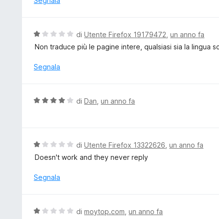
Segnala
u
t
5
a
t
V
di
Utente Firefox 19179472
,
un anno fa
a
a
Non traduce più le pagine intere, qualsiasi sia la lingua
5
l
s
u
Segnala
u
t
5
a
t
V
di
Dan
,
un anno fa
a
a
1
l
s
u
u
t
V
di
Utente Firefox 13322626
,
un anno fa
5
a
a
Doesn't work and they never reply
t
l
a
u
Segnala
4
t
s
a
u
t
V
di
moytop.com
,
un anno fa
5
a