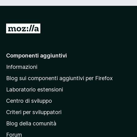
V
a
i
a
Componenti aggiuntivi
l
Informazioni
l
a
Blog sui componenti aggiuntivi per Firefox
p
Laboratorio estensioni
a
Centro di sviluppo
g
i
Criteri per sviluppatori
n
Blog della comunità
a
p
Forum