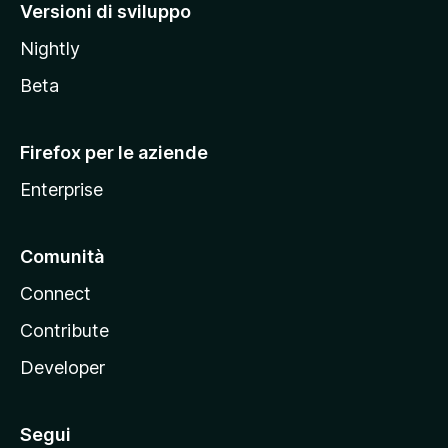
M
Versioni di sviluppo
o
Nightly
z
i
Beta
l
l
Firefox per le aziende
a
Enterprise
Comunità
Connect
Contribute
Developer
Segui