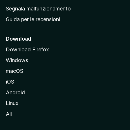
r
Segnala malfunzionamento
i
Guida per le recensioni
n
c
i
Download
p
Download Firefox
a
Windows
l
e
macOS
d
iOS
e
l
Android
s
Linux
i
All
t
o