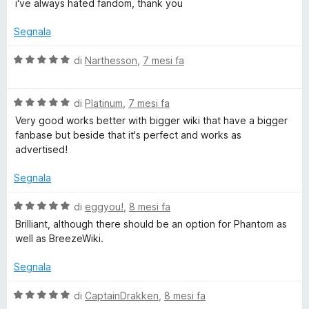
t
a
u
i've always hated fandom, thank you
l
a
5
5
u
t
s
Segnala
t
a
u
a
5
5
V
di
Narthesson
,
7 mesi fa
t
s
a
a
u
l
5
5
V
u
di
Platinum
,
7 mesi fa
s
a
t
Very good works better with bigger wiki that have a bigger
u
l
a
fanbase but beside that it's perfect and works as
5
u
t
advertised!
t
a
a
5
Segnala
t
s
a
u
V
di
eggyou!
,
8 mesi fa
5
5
a
Brilliant, although there should be an option for Phantom as
s
l
well as BreezeWiki.
u
u
5
t
Segnala
a
t
V
di
CaptainDrakken
,
8 mesi fa
a