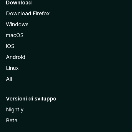
i
Download
p
Download Firefox
a
Windows
l
e
macOS
d
iOS
e
l
Android
s
Linux
i
All
t
o
M
Versioni di sviluppo
o
Nightly
z
i
Beta
l