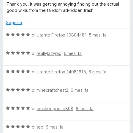
a
t
a
u
Thank you, it was getting annoying finding out the actual
d
l
a
5
5
good wikis from the fandom ad-ridden trash
u
t
s
y
t
a
u
Segnala
a
5
5
t
s
V
di
Utente Firefox 19804481
,
5 mesi fa
a
u
a
5
5
l
s
V
u
di
reallylazypig
,
6 mesi fa
u
a
t
5
l
a
V
u
di
Utente Firefox 14081615
,
6 mesi fa
t
a
t
a
l
a
5
V
u
di
minecraftchest2
,
6 mesi fa
t
s
a
t
a
u
l
a
5
5
V
u
di
crushedgoose808
,
6 mesi fa
t
s
a
t
a
u
l
a
5
5
V
u
di
teo
,
6 mesi fa
t
s
a