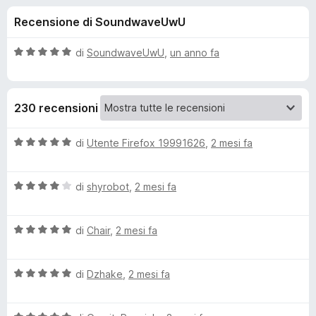
i
9
i
Recensione di SoundwaveUwU
s
v
o
u
i
5
V
di
SoundwaveUwU
,
un anno fa
p
n
a
e
l
u
r
i
230 recensioni
t
F
a
i
p
t
V
di
Utente Firefox 19991626
,
2 mesi fa
r
a
a
e
e
5
l
f
s
V
u
di
shyrobot
,
2 mesi fa
o
u
a
t
r
5
x
l
a
V
u
di
Chair
,
2 mesi fa
t
I
a
t
a
l
a
5
n
V
u
di
Dzhake
,
2 mesi fa
t
s
a
t
a
u
l
d
a
4
5