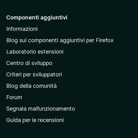
i
a
Componenti aggiuntivi
l
Informazioni
l
a
Blog sui componenti aggiuntivi per Firefox
p
Laboratorio estensioni
a
Centro di sviluppo
g
i
Criteri per sviluppatori
n
Blog della comunità
a
p
Forum
r
Segnala malfunzionamento
i
Guida per le recensioni
n
c