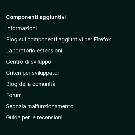
i
a
Componenti aggiuntivi
l
Informazioni
l
a
Blog sui componenti aggiuntivi per Firefox
p
Laboratorio estensioni
a
Centro di sviluppo
g
i
Criteri per sviluppatori
n
Blog della comunità
a
p
Forum
r
Segnala malfunzionamento
i
Guida per le recensioni
n
c