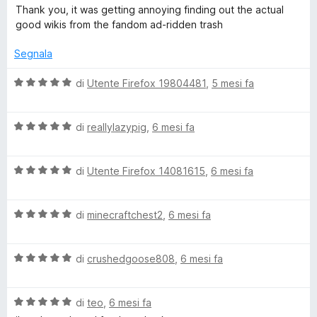
a
t
a
u
Thank you, it was getting annoying finding out the actual
d
l
a
5
5
good wikis from the fandom ad-ridden trash
u
t
s
y
t
a
u
Segnala
a
5
5
t
s
V
di
Utente Firefox 19804481
,
5 mesi fa
a
u
a
5
5
l
s
V
u
di
reallylazypig
,
6 mesi fa
u
a
t
5
l
a
V
u
di
Utente Firefox 14081615
,
6 mesi fa
t
a
t
a
l
a
5
V
u
di
minecraftchest2
,
6 mesi fa
t
s
a
t
a
u
l
a
5
5
V
u
di
crushedgoose808
,
6 mesi fa
t
s
a
t
a
u
l
a
5
5
V
u
di
teo
,
6 mesi fa
t
s
a