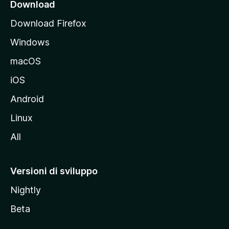
i
Download
p
Download Firefox
a
Windows
l
e
macOS
d
iOS
e
l
Android
s
Linux
i
All
t
o
M
Versioni di sviluppo
o
Nightly
z
i
Beta
l