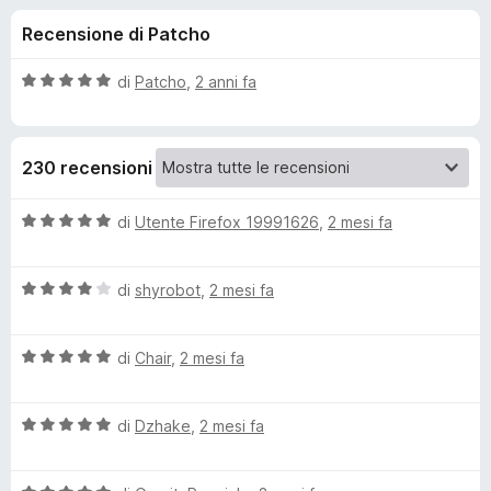
i
9
i
Recensione di Patcho
s
v
o
u
i
5
V
di
Patcho
,
2 anni fa
p
n
a
e
l
u
r
i
230 recensioni
t
F
a
i
p
t
V
di
Utente Firefox 19991626
,
2 mesi fa
r
a
a
e
e
5
l
f
s
V
u
di
shyrobot
,
2 mesi fa
o
u
a
t
r
5
x
l
a
V
u
di
Chair
,
2 mesi fa
t
I
a
t
a
l
a
5
n
V
u
di
Dzhake
,
2 mesi fa
t
s
a
t
a
u
l
d
a
4
5