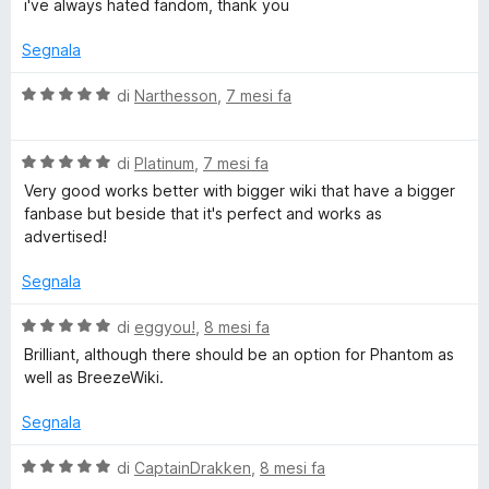
t
a
u
i've always hated fandom, thank you
l
a
5
5
u
t
s
Segnala
t
a
u
a
5
5
V
di
Narthesson
,
7 mesi fa
t
s
a
a
u
l
5
5
V
u
di
Platinum
,
7 mesi fa
s
a
t
Very good works better with bigger wiki that have a bigger
u
l
a
fanbase but beside that it's perfect and works as
5
u
t
advertised!
t
a
a
5
Segnala
t
s
a
u
V
di
eggyou!
,
8 mesi fa
5
5
a
Brilliant, although there should be an option for Phantom as
s
l
well as BreezeWiki.
u
u
5
t
Segnala
a
t
V
di
CaptainDrakken
,
8 mesi fa
a