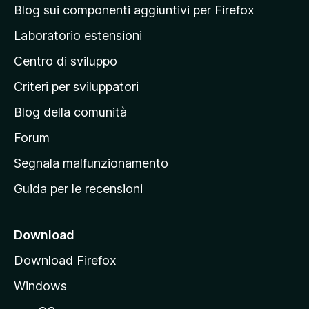
a
Blog sui componenti aggiuntivi per Firefox
p
Laboratorio estensioni
a
Centro di sviluppo
g
i
Criteri per sviluppatori
n
Blog della comunità
a
p
Forum
r
Segnala malfunzionamento
i
Guida per le recensioni
n
c
i
Download
p
Download Firefox
a
Windows
l
e