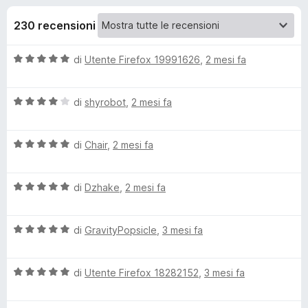
i
9
i
s
230 recensioni
v
o
u
i
5
V
di
Utente Firefox 19991626
,
2 mesi fa
p
n
a
e
l
r
i
V
u
di
shyrobot
,
2 mesi fa
F
a
t
i
l
p
a
r
V
u
di
Chair
,
2 mesi fa
t
a
t
a
e
e
l
a
5
f
V
u
di
Dzhake
,
2 mesi fa
t
s
o
r
a
t
a
u
x
l
a
4
5
V
I
u
di
GravityPopsicle
,
3 mesi fa
t
s
a
t
a
u
l
a
5
5
n
V
u
di
Utente Firefox 18282152
,
3 mesi fa
t
s
a
t
a
u
d
l
a
5
5