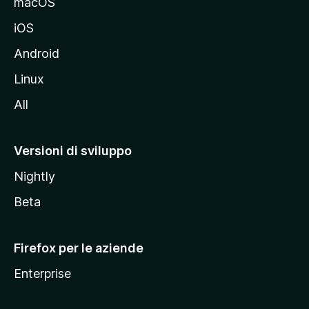
macOS
d
iOS
e
l
Android
s
Linux
i
All
t
o
M
Versioni di sviluppo
o
Nightly
z
i
Beta
l
l
Firefox per le aziende
a
Enterprise