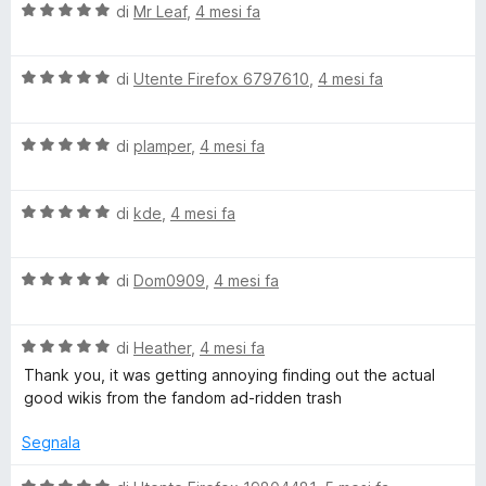
V
u
di
Mr Leaf
,
4 mesi fa
t
s
i
a
t
a
u
l
a
5
5
V
u
di
Utente Firefox 6797610
,
4 mesi fa
t
s
e
a
t
a
u
l
a
5
5
W
V
u
di
plamper
,
4 mesi fa
t
s
a
t
a
u
i
l
a
5
5
V
u
di
kde
,
4 mesi fa
t
s
a
t
a
u
k
l
a
5
5
V
u
di
Dom0909
,
4 mesi fa
t
s
i
a
t
a
u
l
a
5
5
B
V
u
di
Heather
,
4 mesi fa
t
s
a
t
a
u
Thank you, it was getting annoying finding out the actual
l
a
5
5
u
good wikis from the fandom ad-ridden trash
u
t
s
t
a
u
Segnala
d
a
5
5
t
s