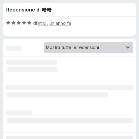
i
4
i
Recensione di 哈哈
s
v
o
u
i
5
V
di
哈哈
,
un anno fa
p
n
a
e
l
u
r
i
t
F
a
i
p
t
r
a
e
e
5
f
s
o
u
r
5
x
H
o
x