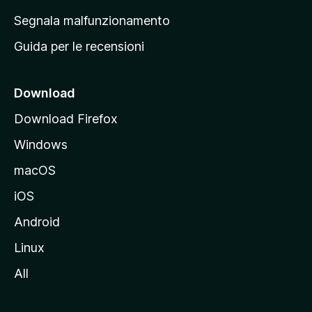
r
Segnala malfunzionamento
i
Guida per le recensioni
n
c
i
Download
p
Download Firefox
a
Windows
l
e
macOS
d
iOS
e
l
Android
s
Linux
i
All
t
o