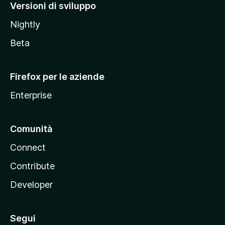
M
Versioni di sviluppo
o
Nightly
z
i
Beta
l
l
Firefox per le aziende
a
Enterprise
Comunità
Connect
Contribute
Developer
Segui