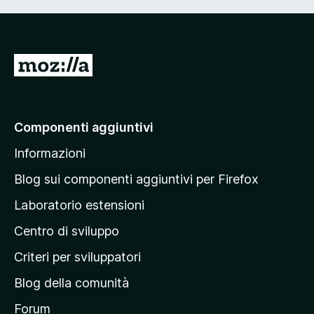
V
a
i
a
Componenti aggiuntivi
l
Informazioni
l
a
Blog sui componenti aggiuntivi per Firefox
p
Laboratorio estensioni
a
Centro di sviluppo
g
i
Criteri per sviluppatori
n
Blog della comunità
a
p
Forum