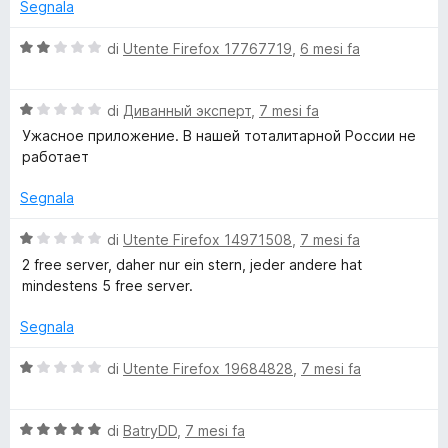
u
Segnala
s
t
u
a
V
di
Utente Firefox 17767719
,
6 mesi fa
5
t
a
a
l
1
V
u
di
Диванный эксперт
,
7 mesi fa
s
a
t
Ужасное приложение. В нашей тоталитарной России не
u
l
a
работает
5
u
t
t
a
Segnala
a
2
t
s
V
di
Utente Firefox 14971508
,
7 mesi fa
a
u
a
2 free server, daher nur ein stern, jeder andere hat
1
5
l
mindestens 5 free server.
s
u
u
t
Segnala
5
a
t
V
di
Utente Firefox 19684828
,
7 mesi fa
a
a
1
l
s
V
u
di
BatryDD
,
7 mesi fa