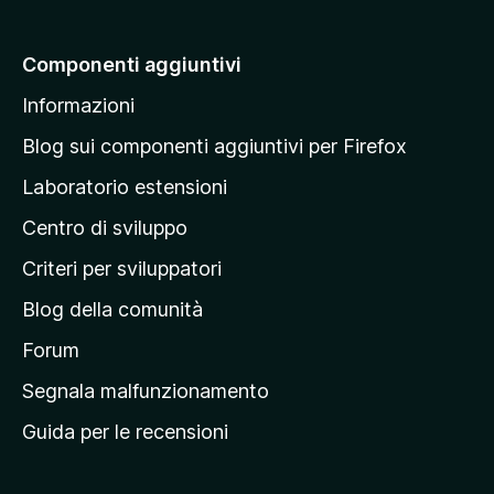
i
a
Componenti aggiuntivi
l
Informazioni
l
a
Blog sui componenti aggiuntivi per Firefox
p
Laboratorio estensioni
a
Centro di sviluppo
g
i
Criteri per sviluppatori
n
Blog della comunità
a
p
Forum
r
Segnala malfunzionamento
i
Guida per le recensioni
n
c