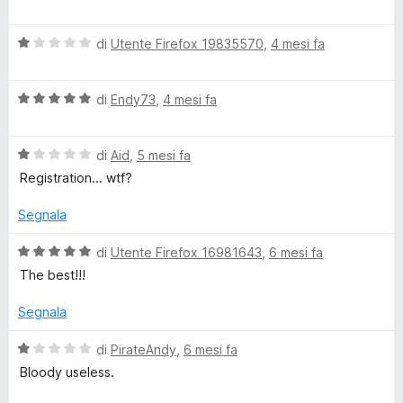
5
t
a
a
l
1
V
u
di
Utente Firefox 19835570
,
4 mesi fa
s
a
t
u
l
a
5
V
u
di
Endy73
,
4 mesi fa
t
a
t
a
l
a
1
V
u
di
Aid
,
5 mesi fa
t
s
a
t
a
u
Registration... wtf?
l
a
1
5
u
t
s
Segnala
t
a
u
a
5
5
V
di
Utente Firefox 16981643
,
6 mesi fa
t
s
a
The best!!!
a
u
l
1
5
u
Segnala
s
t
u
a
V
di
PirateAndy
,
6 mesi fa
5
t
a
Bloody useless.
a
l
5