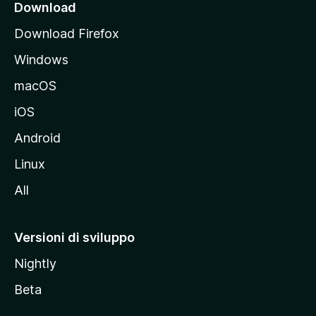
i
Download
p
Download Firefox
a
Windows
l
e
macOS
d
iOS
e
l
Android
s
Linux
i
All
t
o
M
Versioni di sviluppo
o
Nightly
z
i
Beta
l