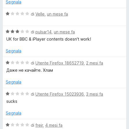
a
1
Segnala
t
s
P
a
u
V
di
Velle
,
un mese fa
1
5
a
H
s
l
u
V
u
di
pulsar14
,
un mese fa
i
5
a
t
UK for BBC & iPlayer contents doesn't work!
l
a
u
t
d
Segnala
t
a
a
1
V
di
Utente Firefox 18652719
,
2 mesi fa
e
t
s
a
Даже не качайте. Хлам
a
u
l
r
3
5
u
Segnala
s
t
V
u
a
V
di
Utente Firefox 15023936
,
3 mesi fa
5
t
a
sucks
a
P
l
1
u
Segnala
s
t
N
u
a
V
di
freir
,
4 mesi fa