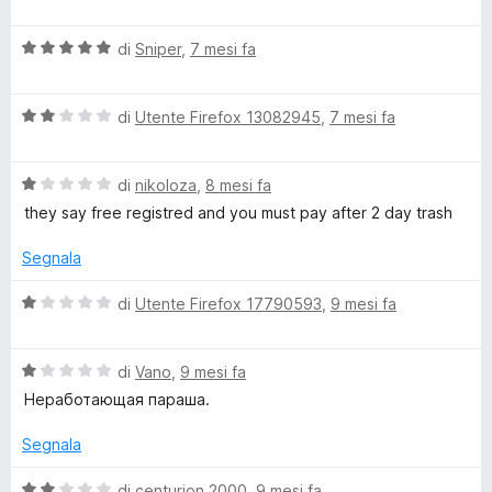
u
a
t
5
l
a
V
u
di
Sniper
,
7 mesi fa
t
a
t
a
l
a
1
V
u
di
Utente Firefox 13082945
,
7 mesi fa
t
s
a
t
a
u
l
a
5
5
V
u
di
nikoloza
,
8 mesi fa
t
s
a
t
a
u
they say free registred and you must pay after 2 day trash
l
a
5
5
u
t
s
Segnala
t
a
u
a
2
5
V
di
Utente Firefox 17790593
,
9 mesi fa
t
s
a
a
u
l
1
5
V
u
di
Vano
,
9 mesi fa
s
a
t
Неработающая параша.
u
l
a
5
u
t
Segnala
t
a
a
1
V
di
centurion 2000
,
9 mesi fa