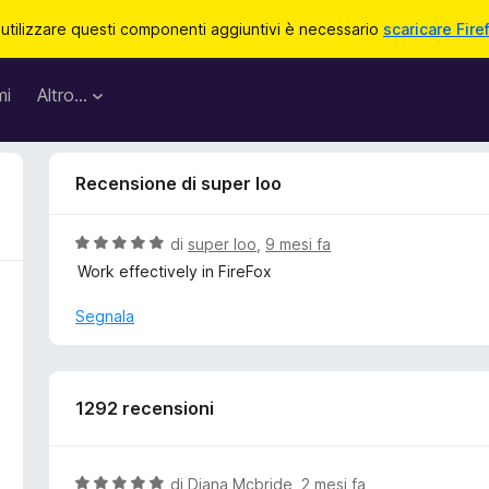
 utilizzare questi componenti aggiuntivi è necessario
scaricare Fire
mi
Altro…
Recensione di super loo
V
di
super loo
,
9 mesi fa
a
Work effectively in FireFox
l
u
Segnala
t
a
t
a
1292 recensioni
5
s
u
V
di
Diana Mcbride
,
2 mesi fa