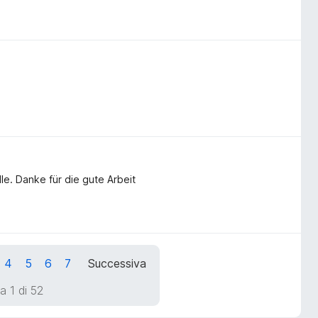
lle. Danke für die gute Arbeit
4
5
6
7
Successiva
a 1 di 52