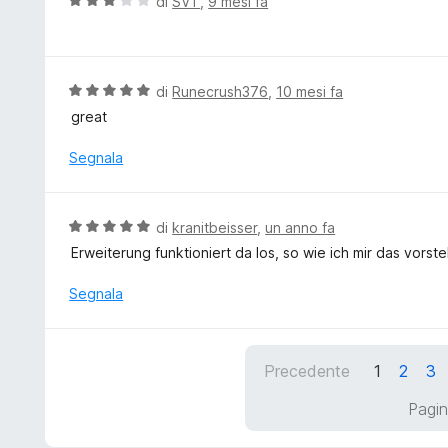
V
di
SVT
,
9 mesi fa
s
a
u
l
5
u
t
V
di
Runecrush376
,
10 mesi fa
a
a
great
t
l
a
u
Segnala
3
t
s
a
u
t
V
di
kranitbeisser
,
un anno fa
5
a
a
Erweiterung funktioniert da los, so wie ich mir das vorste
5
l
s
u
Segnala
u
t
5
a
t
Precedente
1
2
3
a
5
Pagin
s
u