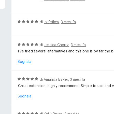
5
a
l
u
t
V
di
lolifeflow
,
3 mesi fa
a
a
t
l
a
u
5
t
V
di
Jessica Cherry
,
3 mesi fa
s
a
a
I've tried several alternatives and this one is by far the
u
t
l
5
a
u
Segnala
5
t
s
a
u
t
V
di
Amanda Baker
,
3 mesi fa
5
a
a
Great extension, highly recommend. Simple to use and v
5
l
s
u
Segnala
u
t
5
a
t
V
di
Kelly Bryan
,
3 mesi fa