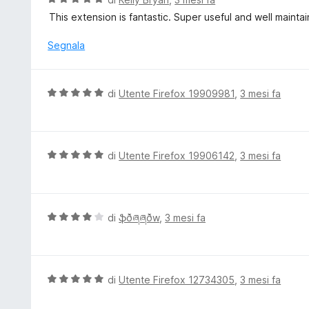
a
a
This extension is fantastic. Super useful and well maintai
5
l
s
u
Segnala
u
t
5
a
t
V
di
Utente Firefox 19909981
,
3 mesi fa
a
a
5
l
s
u
u
t
V
di
Utente Firefox 19906142
,
3 mesi fa
5
a
a
t
l
a
u
5
t
V
di
ֆðཞཞðw
,
3 mesi fa
s
a
a
u
t
l
5
a
u
5
t
V
di
Utente Firefox 12734305
,
3 mesi fa
s
a
a
u
t
l