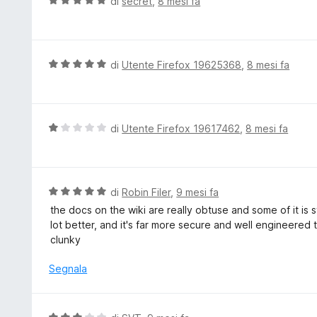
V
di
secret
,
8 mesi fa
s
a
a
u
t
l
5
a
u
5
t
V
di
Utente Firefox 19625368
,
8 mesi fa
s
a
a
u
t
l
5
a
u
5
t
V
di
Utente Firefox 19617462
,
8 mesi fa
s
a
a
u
t
l
5
a
u
5
t
V
di
Robin Filer
,
9 mesi fa
s
a
a
the docs on the wiki are really obtuse and some of it is
u
t
l
lot better, and it's far more secure and well engineered th
5
a
u
clunky
1
t
s
a
Segnala
u
t
5
a
5