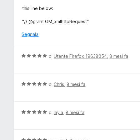
l
5
a
u
this line below:
5
t
s
a
"// @grant GM_xmlhttpRequest"
u
t
5
a
Segnala
1
s
u
V
di
Utente Firefox 19638054
,
8 mesi fa
5
a
l
u
t
V
di
Chris
,
8 mesi fa
a
a
t
l
a
u
5
t
V
di
layla
,
8 mesi fa
s
a
a
u
t
l
5
a
u
5
t