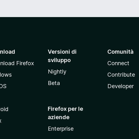
5
nload
Versioni di
Comunità
sviluppo
load Firefox
Connect
Nightly
dows
Contribute
Beta
OS
Developer
Firefox per le
oid
aziende
x
Enterprise