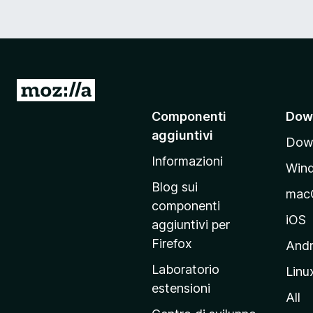
V
a
Componenti
Dow
i
aggiuntivi
Down
a
Informazioni
l
Win
l
Blog sui
mac
a
componenti
p
iOS
aggiuntivi per
a
Firefox
Andr
g
Laboratorio
Linu
i
estensioni
n
All