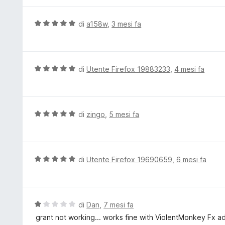
5
a
u
4
t
V
di
a158w
,
3 mesi fa
s
a
a
u
t
l
5
a
u
5
t
V
di
Utente Firefox 19883233
,
4 mesi fa
s
a
a
u
t
l
5
a
u
5
t
V
di
zingo
,
5 mesi fa
s
a
a
u
t
l
5
a
u
5
t
V
di
Utente Firefox 19690659
,
6 mesi fa
s
a
a
u
t
l
5
a
u
5
t
V
di
Dan
,
7 mesi fa
s
a
a
grant not working... works fine with ViolentMonkey Fx ad
u
t