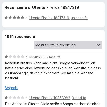
i
7
i
Recensione di Utente Firefox 18817319
s
v
o
u
i
5
V
di
Utente Firefox 18817319
,
un anno fa
p
n
a
e
l
u
r
i
1861 recensioni
t
F
a
i
p
t
r
a
e
V
e
di
kristinx10
,
2 mesi fa
5
f
a
s
Komplett nutzlos wenn man nicht Google verwendet. Ich
l
o
u
hätte gerne eine Bewertung der aktuellen Website. So dass
r
u
5
x
es unabhängig davon funktioniert, wie man die Website
t
besucht
E
a
t
Segnala
s
a
1
V
di
Utente Firefox 19858982
,
3 mesi fa
s
a
t
Das Addon ist Sinnlos. Viele seriöse Shops machen da nicht
u