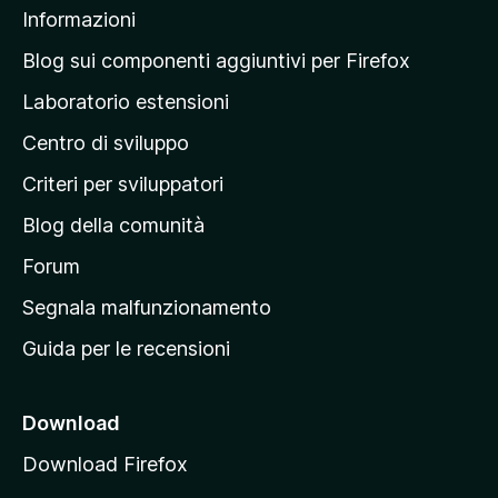
Informazioni
l
a
Blog sui componenti aggiuntivi per Firefox
p
Laboratorio estensioni
a
Centro di sviluppo
g
i
Criteri per sviluppatori
n
Blog della comunità
a
p
Forum
r
Segnala malfunzionamento
i
Guida per le recensioni
n
c
i
Download
p
Download Firefox
a