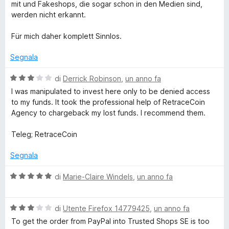
l
mit und Fakeshops, die sogar schon in den Medien sind,
5
u
werden nicht erkannt.
e
t
a
Für mich daher komplett Sinnlos.
n
t
a
Segnala
s
1
s
V
di
Derrick Robinson
,
un anno fa
u
a
i
I was manipulated to invest here only to be denied access
5
l
to my funds. It took the professional help of RetraceCoin
u
Agency to chargeback my lost funds. I recommend them.
o
t
a
Teleg; RetraceCoin
n
t
a
Segnala
e
3
s
V
di
Marie-Claire Windels
,
un anno fa
u
a
T
5
l
V
u
di
Utente Firefox 14779425
,
un anno fa
r
a
t
To get the order from PayPal into Trusted Shops SE is too