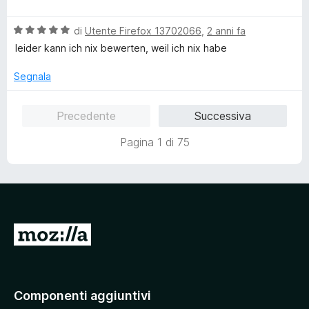
s
a
t
u
l
a
5
V
u
di
Utente Firefox 13702066
,
2 anni fa
t
a
t
a
leider kann ich nix bewerten, weil ich nix habe
l
a
5
u
t
s
Segnala
t
a
u
a
5
5
Precedente
Successiva
t
s
a
u
Pagina 1 di 75
5
5
s
u
5
V
a
i
a
Componenti aggiuntivi
l