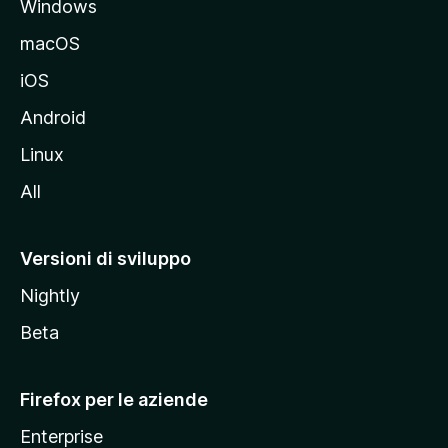
Windows
l
e
macOS
d
iOS
e
l
Android
s
Linux
i
All
t
o
M
Versioni di sviluppo
o
Nightly
z
i
Beta
l
l
Firefox per le aziende
a
Enterprise