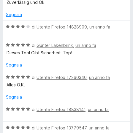
a
t
a
u
Zuverlässig und Ok
l
a
5
5
u
t
s
Segnala
t
a
u
a
5
5
V
di
Utente Firefox 14828909
,
un anno fa
t
s
a
a
u
l
5
5
V
u
di
Günter Lakenbrink
,
un anno fa
s
a
t
Dieses Tool Gibt Sicherheit. Top!
u
l
a
5
u
t
Segnala
t
a
a
4
V
di
Utente Firefox 17260340
,
un anno fa
t
s
a
Alles O.K.
a
u
l
5
5
u
Segnala
s
t
u
a
V
di
Utente Firefox 18838141
,
un anno fa
5
t
a
a
l
5
V
u
di
Utente Firefox 13779547
,
un anno fa