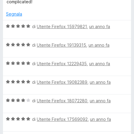
l
a
complicated!
u
u
t
t
a
Segnala
s
a
5
t
s
V
di
Utente Firefox 15979821
,
un anno fa
a
u
a
t
3
5
l
s
V
u
di
Utente Firefox 19139315
,
un anno fa
e
u
a
t
5
l
a
d
V
u
di
Utente Firefox 12229435
,
un anno fa
t
a
t
a
l
S
a
5
V
u
di
Utente Firefox 19082389
,
un anno fa
t
s
a
t
a
u
h
l
a
5
5
V
u
di
Utente Firefox 18072280
,
un anno fa
t
s
o
a
t
a
u
l
a
5
5
V
p
u
di
Utente Firefox 17569092
,
un anno fa
t
s
a
t
a
u
l
a
5
5