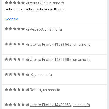
s
V
u
di
zeuss234
,
un anno fa
t
s
a
t
a
u
sehr gut bin schon sehr lange Kunde
l
a
4
5
u
t
s
Segnala
t
a
u
a
5
5
V
di
Pepe53
,
un anno fa
t
s
a
a
u
l
5
5
V
u
di
Utente Firefox 18988565
,
un anno fa
s
a
t
u
l
a
5
V
u
di
Utente Firefox 14355695
,
un anno fa
t
a
t
a
l
a
5
V
u
di
IB
,
un anno fa
t
s
a
t
a
u
l
a
5
5
V
u
di
Robert
,
un anno fa
t
s
a
t
a
u
l
a
4
5
V
u
di
Utente Firefox 14430168
,
un anno fa
t
s