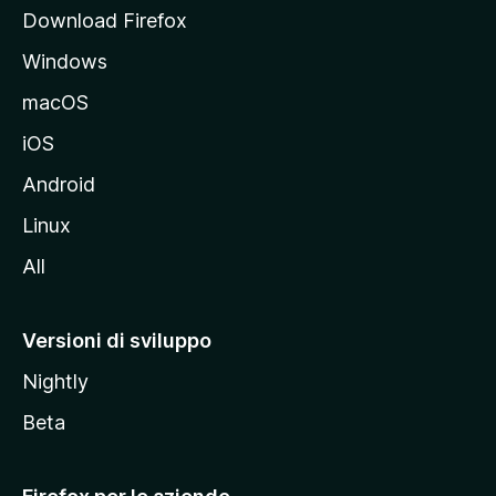
p
Download Firefox
a
Windows
l
e
macOS
d
iOS
e
l
Android
s
Linux
i
All
t
o
M
Versioni di sviluppo
o
Nightly
z
i
Beta
l
l