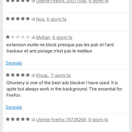
5
V
u
di
Utente Firefox 20071548
,
6 giorni fa
t
l
a
t
a
l
a
5
o
V
u
di
Noa
,
6 giorni fa
t
s
a
t
a
u
l
a
1
5
c
V
u
di
Mylhan
,
6 giorni fa
t
s
a
t
a
u
extension inutile ne block presque pas les pub et l'anti
k
l
a
5
5
trackeur et anti pistage n'est pas le meilleur
u
t
s
e
t
a
u
Segnala
a
5
5
t
s
r
V
di
KhoaL
,
7 giorni fa
a
u
a
Ghostery is one of the best ads blocker I have used. It is
1
5
l
quite but always work in the background. The essential for
p
s
u
Firefox.
u
t
e
5
a
Segnala
t
r
a
V
di
Utente Firefox 19728269
,
9 giorni fa
5
a
s
l