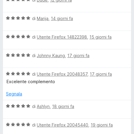
t
s
a
a
u
l
5
5
V
u
di
Marija
,
14 giorni fa
s
a
t
u
l
a
5
V
u
di
Utente Firefox 14822398
,
15 giorni fa
t
a
t
a
l
a
5
V
u
di
Johnny Kaung
,
17 giorni fa
t
s
a
t
a
u
l
a
5
5
V
u
di
Utente Firefox 20048357
,
17 giorni fa
t
s
a
t
a
u
Excelente complemento
l
a
5
5
u
t
s
Segnala
t
a
u
a
5
5
V
di
Ashlyn
,
18 giorni fa
t
s
a
a
u
l
5
5
V
u
di
Utente Firefox 20045440
,
19 giorni fa
s
a
t