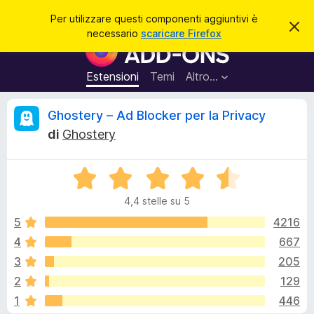
C
Accedi
Per utilizzare questi componenti aggiuntivi è
C
e
necessario
scaricare Firefox
h
C
r
i
o
u
c
d
m
Estensioni
Temi
Altro…
a
i
p
q
u
o
R
Ghostery – Ad Blocker per la Privacy
e
n
s
di
Ghostery
t
e
e
o
n
a
v
V
t
c
v
a
i
i
4,4 stelle su 5
l
s
a
e
o
u
5
4216
g
t
4
667
g
n
a
i
3
205
t
u
a
s
2
129
4
n
1
446
,
t