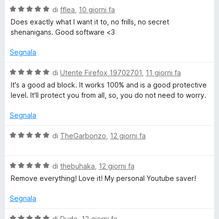
l
u
V
u
di
fflea
,
10 giorni fa
5
a
t
Does exactly what I want it to, no frills, no secret
a
l
a
shenanigans. Good software <3
u
t
P
t
a
Segnala
a
5
r
t
s
V
di
Utente Firefox 19702701
,
11 giorni fa
a
u
a
It's a good ad block. It works 100% and is a good protective
5
5
l
i
level. It'll protect you from all, so, you do not need to worry.
s
u
u
t
Segnala
v
5
a
t
V
di
TheGarbonzo
,
12 giorni fa
a
a
a
5
l
c
s
V
u
di
thebuhaka
,
12 giorni fa
u
a
t
Remove everything! Love it! My personal Youtube saver!
5
l
a
y
u
t
Segnala
t
a
a
5
V
di
Dude
,
12 giorni fa