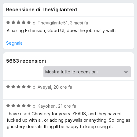
i
4
i
Recensione di TheVigilante51
s
v
o
u
i
5
V
di
TheVigilante51
,
3 mesi fa
p
n
a
Amazing Extension, Good UI, does the job really well !
e
l
u
r
Segnala
i
t
F
a
i
p
5663 recensioni
t
r
a
e
e
5
f
s
o
u
V
di
Aveyal
,
20 ore fa
r
5
a
x
l
G
V
u
di
Kayoken
,
21 ore fa
a
t
I have used Ghostery for years. YEARS, and they havent
h
l
a
fucked up with ai, or adding paywalls or anything. So long as
u
t
ghostery does its thing ill be happy to keep using it.
t
o
a