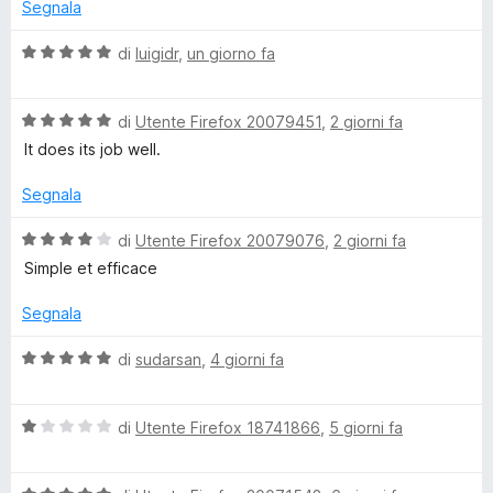
a
5
Segnala
t
s
s
a
u
V
di
luigidr
,
un giorno fa
5
5
a
t
s
l
u
V
u
di
Utente Firefox 20079451
,
2 giorni fa
e
5
a
t
It does its job well.
l
a
u
t
r
Segnala
t
a
a
5
V
di
Utente Firefox 20079076
,
2 giorni fa
y
t
s
a
Simple et efficace
a
u
l
–
5
5
u
Segnala
s
t
A
u
a
V
di
sudarsan
,
4 giorni fa
5
t
a
a
d
l
4
V
u
di
Utente Firefox 18741866
,
5 giorni fa
s
a
t
B
u
l
a