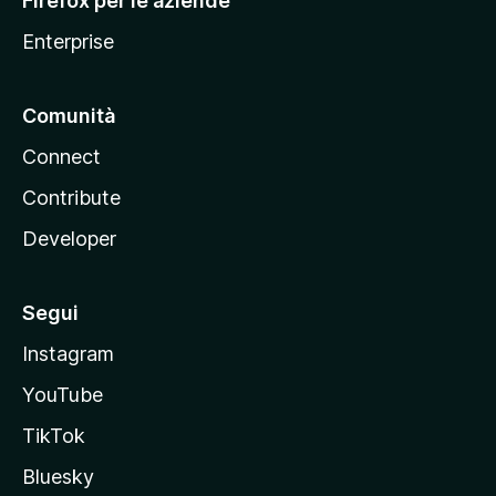
Firefox per le aziende
a
Enterprise
Comunità
Connect
Contribute
Developer
Segui
Instagram
YouTube
TikTok
Bluesky