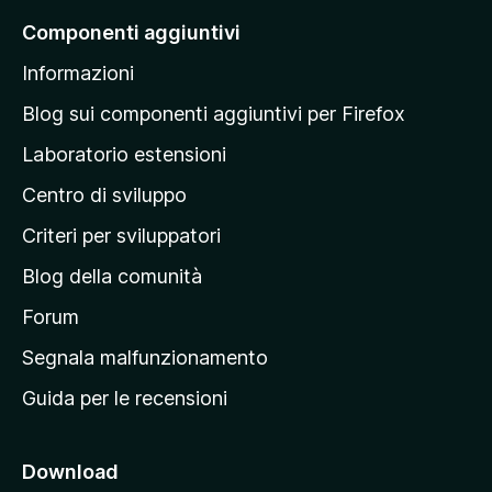
a
Componenti aggiuntivi
l
Informazioni
l
a
Blog sui componenti aggiuntivi per Firefox
p
Laboratorio estensioni
a
Centro di sviluppo
g
i
Criteri per sviluppatori
n
Blog della comunità
a
p
Forum
r
Segnala malfunzionamento
i
Guida per le recensioni
n
c
i
Download