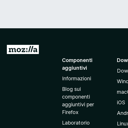
V
a
Componenti
Dow
i
aggiuntivi
Down
a
Informazioni
l
Win
l
Blog sui
mac
a
componenti
p
iOS
aggiuntivi per
a
Firefox
Andr
g
Laboratorio
Linu
i