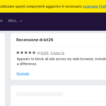
 utilizzare questi componenti aggiuntivi è necessario
scaricare Fire
mi
Altro…
Recensione di kit26
V
di
kit26
,
3 mesi fa
a
Appears to block all ads across my web browser, includ
l
a difference.
u
t
Segnala
a
t
a
5
s
u