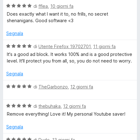
l
u
V
u
di
fflea
,
10 giorni fa
5
a
t
Does exactly what I want it to, no frills, no secret
a
l
a
shenanigans. Good software <3
u
t
P
t
a
Segnala
a
5
r
t
s
V
di
Utente Firefox 19702701
,
11 giorni fa
a
u
a
It's a good ad block. It works 100% and is a good protective
5
5
l
i
level. It'll protect you from all, so, you do not need to worry.
s
u
u
t
Segnala
v
5
a
t
V
di
TheGarbonzo
,
12 giorni fa
a
a
a
5
l
c
s
V
u
di
thebuhaka
,
12 giorni fa
u
a
t
Remove everything! Love it! My personal Youtube saver!
5
l
a
y
u
t
Segnala
t
a
a
5
V
di
Dude
,
13 giorni fa