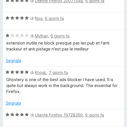
5
V
u
di
Utente Firefox 20071548
,
6 giorni fa
t
l
a
t
a
l
a
5
o
V
u
di
Noa
,
6 giorni fa
t
s
a
t
a
u
l
a
1
5
c
V
u
di
Mylhan
,
6 giorni fa
t
s
a
t
a
u
extension inutile ne block presque pas les pub et l'anti
k
l
a
5
5
trackeur et anti pistage n'est pas le meilleur
u
t
s
e
t
a
u
Segnala
a
5
5
t
s
r
V
di
KhoaL
,
7 giorni fa
a
u
a
Ghostery is one of the best ads blocker I have used. It is
1
5
l
quite but always work in the background. The essential for
p
s
u
Firefox.
u
t
e
5
a
Segnala
t
r
a
V
di
Utente Firefox 19728269
,
9 giorni fa
5
a
s
l