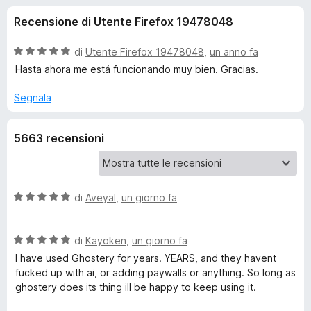
i
4
i
Recensione di Utente Firefox 19478048
s
v
o
u
i
5
V
di
Utente Firefox 19478048
,
un anno fa
p
n
a
Hasta ahora me está funcionando muy bien. Gracias.
e
l
u
r
Segnala
i
t
F
a
i
p
5663 recensioni
t
r
a
e
e
5
f
s
o
u
V
di
Aveyal
,
un giorno fa
r
5
a
x
l
G
V
u
di
Kayoken
,
un giorno fa
a
t
I have used Ghostery for years. YEARS, and they havent
h
l
a
fucked up with ai, or adding paywalls or anything. So long as
u
t
ghostery does its thing ill be happy to keep using it.
t
o
a