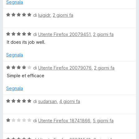
a
5
Segnala
t
s
s
a
u
V
di
luigidr
,
2 giorni fa
5
5
a
t
s
l
u
V
u
di
Utente Firefox 20079451
,
2 giorni fa
e
5
a
t
It does its job well.
l
a
u
t
r
Segnala
t
a
a
5
V
di
Utente Firefox 20079076
,
2 giorni fa
y
t
s
a
Simple et efficace
a
u
l
–
5
5
u
Segnala
s
t
A
u
a
V
di
sudarsan
,
4 giorni fa
5
t
a
a
d
l
4
V
u
di
Utente Firefox 18741866
,
5 giorni fa
s
a
t
B
u
l
a