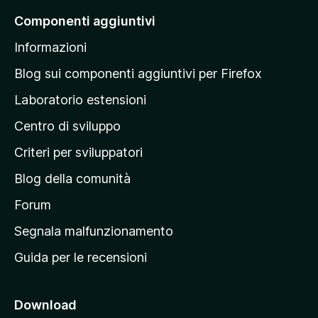
a
Componenti aggiuntivi
l
Informazioni
l
a
Blog sui componenti aggiuntivi per Firefox
p
Laboratorio estensioni
a
Centro di sviluppo
g
i
Criteri per sviluppatori
n
Blog della comunità
a
p
Forum
r
Segnala malfunzionamento
i
Guida per le recensioni
n
c
i
Download