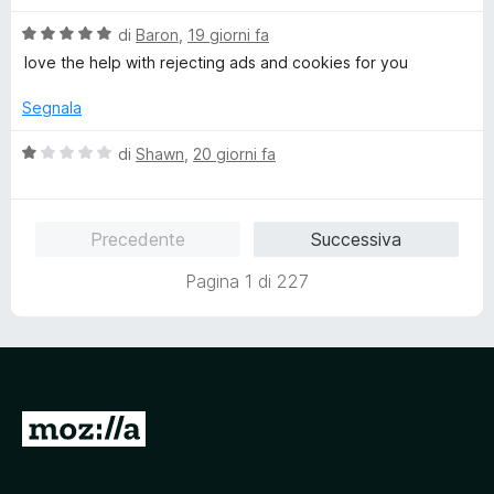
u
l
a
5
V
u
di
Baron
,
19 giorni fa
t
a
t
a
love the help with rejecting ads and cookies for you
l
a
5
u
t
s
Segnala
t
a
u
a
5
5
V
di
Shawn
,
20 giorni fa
t
s
a
a
u
l
5
5
u
Precedente
Successiva
s
t
u
a
Pagina 1 di 227
5
t
a
1
s
u
5
V
a
i