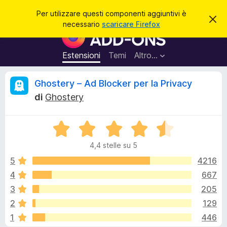
C
Accedi
Per utilizzare questi componenti aggiuntivi è
C
e
necessario
scaricare Firefox
h
C
r
i
o
u
c
d
m
Estensioni
Temi
Altro…
a
i
p
q
u
o
R
Ghostery – Ad Blocker per la Privacy
e
n
s
di
Ghostery
t
e
e
o
n
a
v
V
t
c
v
a
i
i
4,4 stelle su 5
l
s
a
e
o
u
5
4216
g
t
4
667
g
n
a
i
3
205
t
u
a
s
2
129
4
n
1
446
,
t