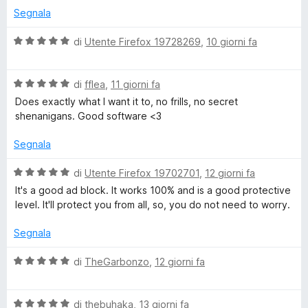
a
Segnala
t
a
V
di
Utente Firefox 19728269
,
10 giorni fa
5
a
s
l
u
V
u
di
fflea
,
11 giorni fa
5
a
t
Does exactly what I want it to, no frills, no secret
l
a
shenanigans. Good software <3
u
t
t
a
Segnala
a
5
t
s
V
di
Utente Firefox 19702701
,
12 giorni fa
a
u
a
It's a good ad block. It works 100% and is a good protective
5
5
l
level. It'll protect you from all, so, you do not need to worry.
s
u
u
t
Segnala
5
a
t
V
di
TheGarbonzo
,
12 giorni fa
a
a
5
l
s
V
u
di
thebuhaka
,
13 giorni fa