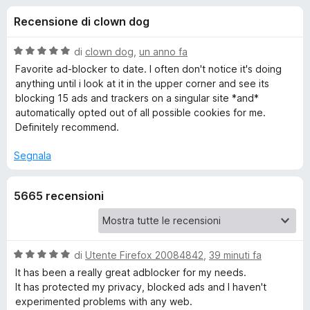
i
4
i
Recensione di clown dog
s
v
o
u
i
5
V
di
clown dog
,
un anno fa
p
n
a
Favorite ad-blocker to date. I often don't notice it's doing
e
l
anything until i look at it in the upper corner and see its
u
r
blocking 15 ads and trackers on a singular site *and*
i
t
F
automatically opted out of all possible cookies for me.
a
Definitely recommend.
i
p
t
r
a
Segnala
e
e
5
f
s
o
5665 recensioni
u
r
5
x
G
V
di
Utente Firefox 20084842
,
39 minuti fa
h
a
It has been a really great adblocker for my needs.
l
It has protected my privacy, blocked ads and I haven't
o
u
experimented problems with any web.