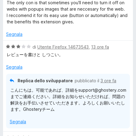
t
The only con is that sometimes you'll need to turn it off on
a
webs with popups images that are neccesary for the web.
s
t
I reccomend it for its easy use (button or automatically) and
a
the benefits this extension gives.
t
5
s
Segnala
e
u
5
V
di
Utente Firefox 14673543
,
13 ore fa
r
a
レビューを書けと しつこい。
l
u
Segnala
y
t
a
Replica dello sviluppatore
pubblicato il
3 ore fa
–
t
こんにちは。可能であれば、詳細をsupport@ghostery.com
a
までご連絡ください。詳細をお知らせいただければ、問題の
A
3
解決をお手伝いさせていただきます。よろしくお願いいたし
s
ます。Ghosteryチーム
u
d
5
Segnala
B