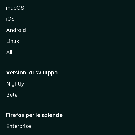
e
macOS
d
iOS
e
l
Android
s
Linux
i
All
t
o
M
Versioni di sviluppo
o
Nightly
z
i
Beta
l
l
Firefox per le aziende
a
Enterprise