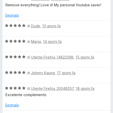
u
a
t
Remove everything! Love it! My personal Youtube saver!
5
l
a
u
t
Segnala
t
a
a
5
V
di
Dude
,
13 giorni fa
t
s
a
a
u
l
5
5
V
u
di
Marija
,
14 giorni fa
s
a
t
u
l
a
5
V
u
di
Utente Firefox 14822398
,
15 giorni fa
t
a
t
a
l
a
5
V
u
di
Johnny Kaung
,
17 giorni fa
t
s
a
t
a
u
l
a
5
5
V
u
di
Utente Firefox 20048357
,
18 giorni fa
t
s
a
t
a
u
Excelente complemento
l
a
5
5
u
t
s
Segnala
t
a
u