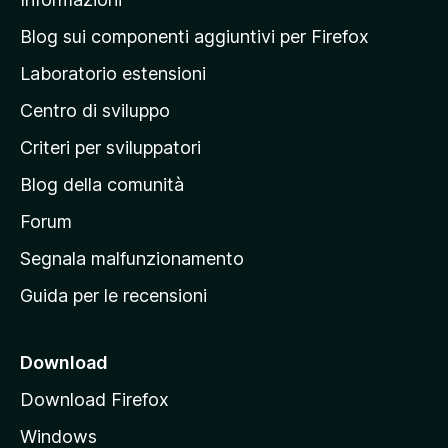
l
a
Blog sui componenti aggiuntivi per Firefox
p
Laboratorio estensioni
a
Centro di sviluppo
g
i
Criteri per sviluppatori
n
Blog della comunità
a
p
Forum
r
Segnala malfunzionamento
i
Guida per le recensioni
n
c
i
Download
p
Download Firefox
a
Windows
l