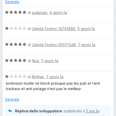
l
5
u
Segnala
s
t
u
a
a
V
di
sudarsan
,
4 giorni fa
5
t
a
a
l
P
4
V
u
di
Utente Firefox 18741866
,
5 giorni fa
s
a
t
r
u
l
a
5
V
u
di
Utente Firefox 20071548
,
7 giorni fa
t
i
a
t
a
l
a
5
V
u
di
Noa
,
7 giorni fa
t
s
v
a
t
a
u
l
a
1
5
a
V
u
di
Mylhan
,
7 giorni fa
t
s
a
t
a
u
extension inutile ne block presque pas les pub et l'anti
c
l
a
5
5
trackeur et anti pistage n'est pas le meilleur
u
t
s
t
a
u
y
Segnala
a
5
5
t
s
Replica dello sviluppatore
pubblicato il
3 ore fa
a
u