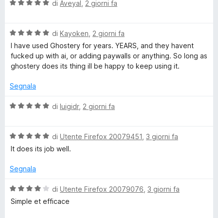
V
di
Aveyal
,
2 giorni fa
l
a
l
o
V
u
di
Kayoken
,
2 giorni fa
a
t
I have used Ghostery for years. YEARS, and they havent
l
c
a
fucked up with ai, or adding paywalls or anything. So long as
u
t
ghostery does its thing ill be happy to keep using it.
t
a
k
a
5
Segnala
t
s
e
a
u
V
di
luigidr
,
2 giorni fa
5
5
a
r
s
l
u
V
u
di
Utente Firefox 20079451
,
3 giorni fa
5
a
t
p
It does its job well.
l
a
u
t
Segnala
e
t
a
a
5
V
di
Utente Firefox 20079076
,
3 giorni fa
r
t
s
a
Simple et efficace
a
u
l
5