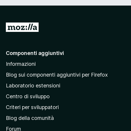
V
a
i
a
Componenti aggiuntivi
l
Informazioni
l
a
Blog sui componenti aggiuntivi per Firefox
p
Laboratorio estensioni
a
Centro di sviluppo
g
i
Criteri per sviluppatori
n
Blog della comunità
a
p
Forum