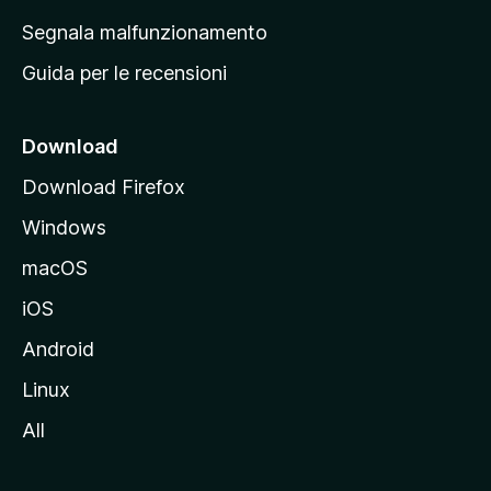
r
Segnala malfunzionamento
i
Guida per le recensioni
n
c
i
Download
p
Download Firefox
a
Windows
l
e
macOS
d
iOS
e
l
Android
s
Linux
i
All
t
o