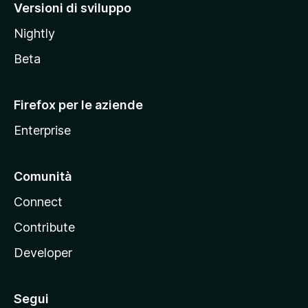
M
Versioni di sviluppo
o
Nightly
z
i
Beta
l
l
Firefox per le aziende
a
Enterprise
Comunità
Connect
Contribute
Developer
Segui