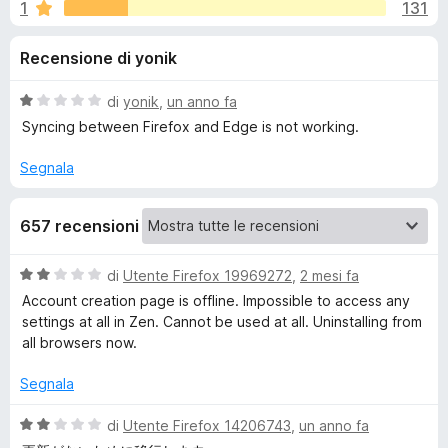
i
1
131
,
i
9
v
o
Recensione di yonik
s
i
u
p
n
5
V
di
yonik
,
un anno fa
e
a
Syncing between Firefox and Edge is not working.
r
i
l
F
u
Segnala
t
i
p
a
r
657 recensioni
t
e
e
a
f
1
V
di
Utente Firefox 19969272
,
2 mesi fa
o
r
s
a
Account creation page is offline. Impossible to access any
x
u
l
settings at all in Zen. Cannot be used at all. Uninstalling from
5
E
u
all browsers now.
t
a
v
Segnala
t
a
V
di
Utente Firefox 14206743
,
un anno fa
e
2
a