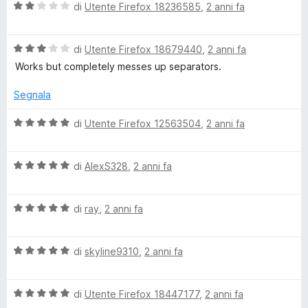
V
u
di
Utente Firefox 18236585
,
2 anni fa
t
s
c
a
t
a
u
l
a
5
5
b
V
u
di
Utente Firefox 18679440
,
2 anni fa
t
s
a
t
a
u
Works but completely messes up separators.
o
l
a
5
5
u
t
s
Segnala
t
a
u
o
a
2
5
V
di
Utente Firefox 12563504
,
2 anni fa
t
s
a
k
a
u
l
3
5
V
u
di
AlexS328
,
2 anni fa
m
s
a
t
u
l
a
5
a
V
u
di
ray
,
2 anni fa
t
a
t
a
l
a
5
r
V
u
di
skyline9310
,
2 anni fa
t
s
a
t
a
u
k
l
a
5
5
V
u
di
Utente Firefox 18447177
,
2 anni fa
t
s
a