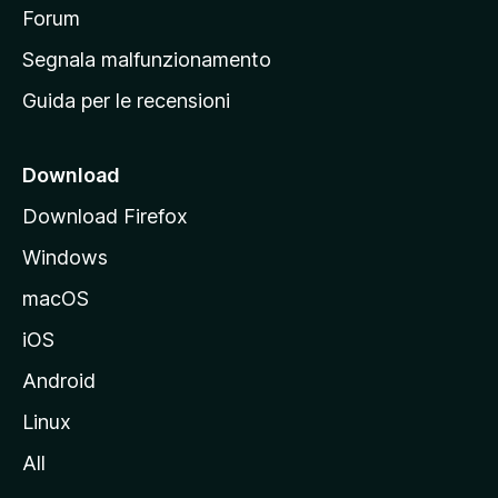
p
Forum
r
Segnala malfunzionamento
i
Guida per le recensioni
n
c
i
Download
p
Download Firefox
a
Windows
l
e
macOS
d
iOS
e
l
Android
s
Linux
i
All
t