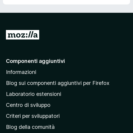
a
e
u
5
5
s
s
u
5
.
V
a
i
a
Componenti aggiuntivi
l
Informazioni
l
a
Blog sui componenti aggiuntivi per Firefox
p
Laboratorio estensioni
a
Centro di sviluppo
g
i
Criteri per sviluppatori
n
Blog della comunità
a